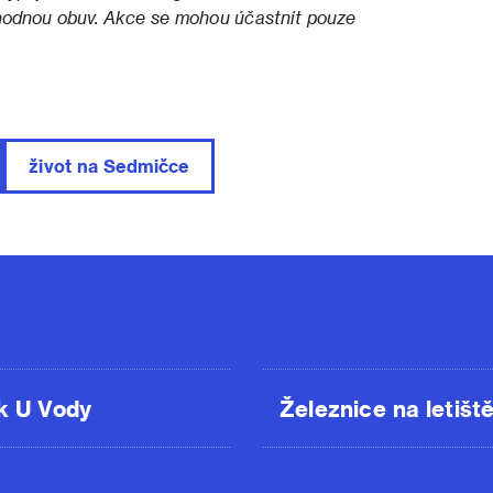
hodnou obuv. Akce se mohou účastnit pouze
život na Sedmičce
k U Vody
Železnice na letišt