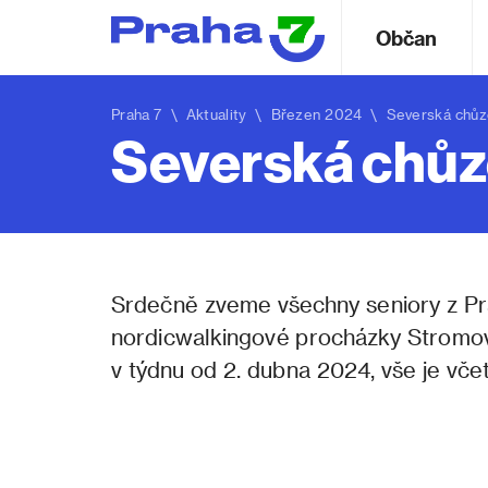
Občan
Praha 7
\
Aktuality
\ Březen 2024 \ Severská chůze
Severská chůz
Srdečně zveme všechny seniory z Prahy
nordicwalkingové procházky Stromov
v týdnu od 2. dubna 2024, vše je vč