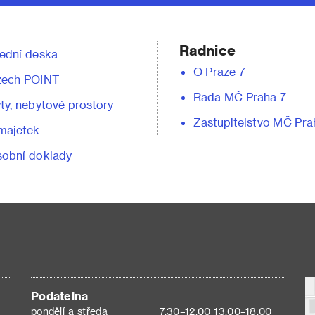
Radnice
ední deska
O Praze 7
zech POINT
Rada MČ Praha 7
ty, nebytové prostory
Zastupitelstvo MČ Pra
majetek
obní doklady
Podatelna
pondělí a středa
7.30–12.00 13.00–18.00