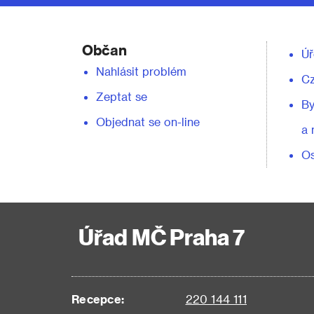
Občan
Úř
Nahlásit problém
C
Zeptat se
By
Objednat se on-line
a 
Os
Úřad MČ Praha 7
Recepce:
220 144 111