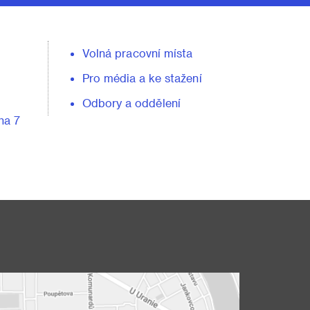
Volná pracovní místa
Pro média a ke stažení
Odbory a oddělení
ha 7