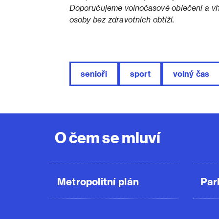
Doporučujeme volnočasové oblečení a v
osoby bez zdravotních obtíží.
senioři
sport
volný čas
O čem se mluví
Metropolitní plán
Par