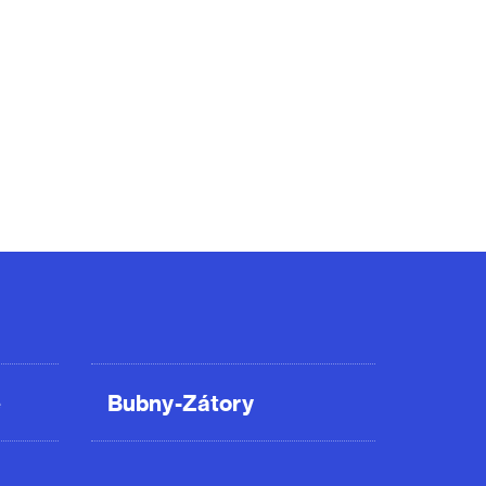
ě
Bubny-Zátory