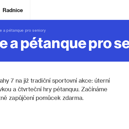
Radnice
 a pétanque pro seniory
e a pétanque pro s
 7 na již tradiční sportovní akce: úterní
kou a čtvrteční hry pétanquu. Začínáme
etně zapůjčení pomůcek zdarma.