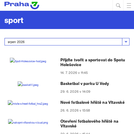
Hled
Prim
Men
sport
Přijďte tvořit a sportovat do Spotu
Holešovice
14. 7. 2026 v 11:45
Basketbal v parku U Vody
29. 6. 2026 v 14:09
Nové fotbalové hřiště na Vltavské
26. 6. 2026 v 13:58
Otevření fotbalového hřiště na
Vltavské
22. 6. 2026 v 15:44