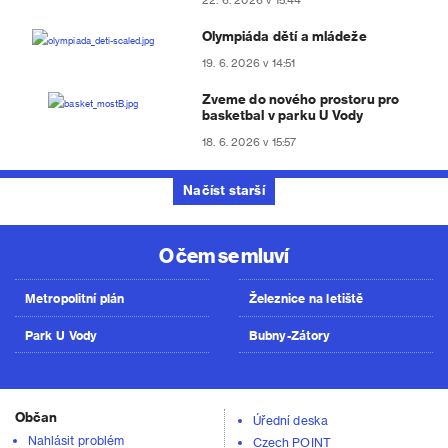
Olympiáda dětí a mládeže
19. 6. 2026 v 14:51
Zveme do nového prostoru pro
basketbal v parku U Vody
18. 6. 2026 v 15:57
Načíst starší
O čem se mluví
Metropolitní plán
Železnice na letiště
Park U Vody
Bubny-Zátory
Občan
Úřední deska
Nahlásit problém
Czech POINT