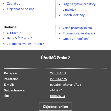
Zeptat se
Byty, nebytové prostory
Objednat se on-line
a majetek
Osobní doklady
Radnice
Volná pracovní místa
O Praze 7
Pro média a ke stažení
Rada MČ Praha 7
Odbory a oddělení
Zastupitelstvo MČ Praha 7
Úřad MČ Praha 7
Recepce:
220 144 111
Podatelna:
220 144 175
E-mail:
podatelna@praha7.cz
Dat. schránka:
r44b2x7
IČO:
00063754
Objednat online