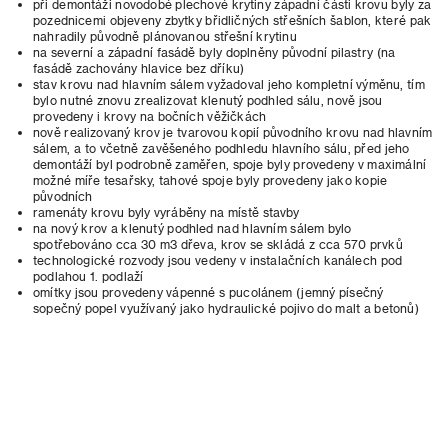
při demontáži novodobé plechové krytiny západní části krovu byly za
pozednicemi objeveny zbytky břidličných střešních šablon, které pak
nahradily původně plánovanou střešní krytinu
na severní a západní fasádě byly doplněny původní pilastry (na
fasádě zachovány hlavice bez dříku)
stav krovu nad hlavním sálem vyžadoval jeho kompletní výměnu, tím
bylo nutné znovu zrealizovat klenutý podhled sálu, nově jsou
provedeny i krovy na bočních věžičkách
nově realizovaný krov je tvarovou kopií původního krovu nad hlavním
sálem, a to včetně zavěšeného podhledu hlavního sálu, před jeho
demontáží byl podrobně zaměřen, spoje byly provedeny v maximální
možné míře tesařsky, tahové spoje byly provedeny jako kopie
původních
ramenáty krovu byly vyráběny na místě stavby
na nový krov a klenutý podhled nad hlavním sálem bylo
spotřebováno cca 30 m3 dřeva, krov se skládá z cca 570 prvků
technologické rozvody jsou vedeny v instalačních kanálech pod
podlahou 1. podlaží
omítky jsou provedeny vápenné s pucolánem (jemný písečný
sopečný popel využívaný jako hydraulické pojivo do malt a betonů)