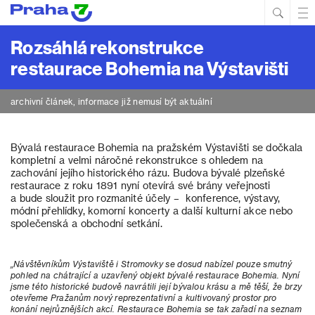
Hled
Prim
Men
Rozsáhlá rekonstrukce
restaurace Bohemia na Výstavišti
archivní článek, informace již nemusí být aktuální
Bývalá restaurace Bohemia na pražském Výstavišti se dočkala
kompletní a velmi náročné rekonstrukce s ohledem na
zachování jejího historického rázu. Budova bývalé plzeňské
restaurace z roku 1891 nyní otevírá své brány veřejnosti
a bude sloužit pro rozmanité účely – konference, výstavy,
módní přehlídky, komorní koncerty a další kulturní akce nebo
společenská a obchodní setkání.
„Návštěvníkům Výstaviště i Stromovky se dosud nabízel pouze smutný
pohled na chátrající a uzavřený objekt bývalé restaurace Bohemia. Nyní
jsme této historické budově navrátili její bývalou krásu a mě těší, že brzy
otevřeme Pražanům nový reprezentativní a kultivovaný prostor pro
konání nejrůznějších akcí. Restaurace Bohemia se tak zařadí na seznam