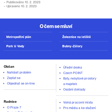
– Publikováno 10. 2. 2023
– Upraveno 10. 2. 2023
O čem se mluví
Metropolitní plán
Železnice na letiště
Park U Vody
Bubny-Zátory
Občan
Úřední deska
Nahlásit problém
Czech POINT
Zeptat se
Byty, nebytové prostory
Objednat se on-line
a majetek
Osobní doklady
Radnice
Volná pracovní místa
O Praze 7
Pro média a ke stažení