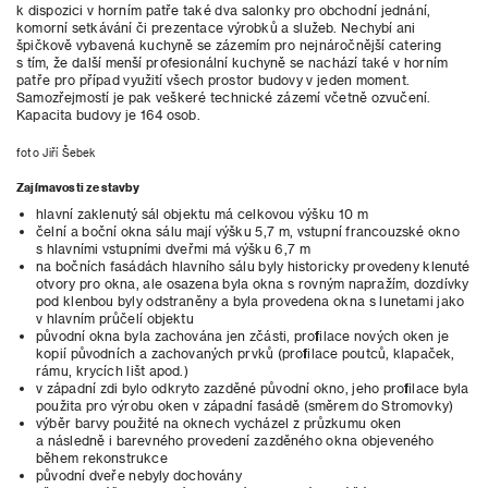
k dispozici v horním patře také dva salonky pro obchodní jednání,
komorní setkávání či prezentace výrobků a služeb. Nechybí ani
špičkově vybavená kuchyně se zázemím pro nejnáročnější catering
s tím, že další menší profesionální kuchyně se nachází také v horním
patře pro případ využití všech prostor budovy v jeden moment.
Samozřejmostí je pak veškeré technické zázemí včetně ozvučení.
Kapacita budovy je 164 osob.
foto Jiří Šebek
Zajímavosti ze stavby
hlavní zaklenutý sál objektu má celkovou výšku 10 m
čelní a boční okna sálu mají výšku 5,7 m, vstupní francouzské okno
s hlavními vstupními dveřmi má výšku 6,7 m
na bočních fasádách hlavního sálu byly historicky provedeny klenuté
otvory pro okna, ale osazena byla okna s rovným napražím, dozdívky
pod klenbou byly odstraněny a byla provedena okna s lunetami jako
v hlavním průčelí objektu
původní okna byla zachována jen zčásti, profilace nových oken je
kopií původních a zachovaných prvků (profilace poutců, klapaček,
rámu, krycích lišt apod.)
v západní zdi bylo odkryto zazděné původní okno, jeho profilace byla
použita pro výrobu oken v západní fasádě (směrem do Stromovky)
výběr barvy použité na oknech vycházel z průzkumu oken
a následně i barevného provedení zazděného okna objeveného
během rekonstrukce
původní dveře nebyly dochovány