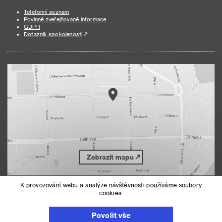
Telefonní seznam
Povinně zveřejňované informace
GDPR
Dotazník spokojenosti
Zobrazit mapu
K provozování webu a analýze návštěvnosti používáme soubory
cookies.
Nahoru
Mapa serveru
Prohlášení o přístupnosti
Povolit vše