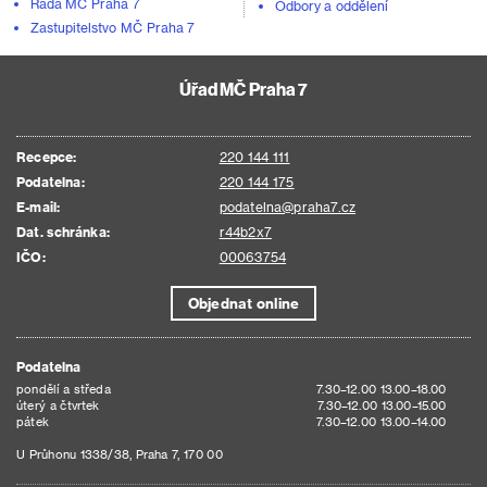
Rada MČ Praha 7
Odbory a oddělení
Zastupitelstvo MČ Praha 7
Úřad MČ Praha 7
Recepce:
220 144 111
Podatelna:
220 144 175
E-mail:
podatelna@praha7.cz
Dat. schránka:
r44b2x7
IČO:
00063754
Objednat online
Podatelna
pondělí a středa
7.30–12.00 13.00–18.00
úterý a čtvrtek
7.30–12.00 13.00–15.00
pátek
7.30–12.00 13.00–14.00
U Průhonu 1338/38, Praha 7, 170 00