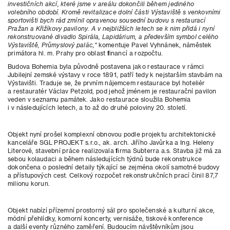
investičních akcí, které jsme v areálu dokončili během jediného
volebního období. Kromě revitalizace dolní části Výstaviště s venkovními
sportovišti bych rád zmínil opravenou sousední budovu s restaurací
Pražan a Křižíkovy pavilony. A v nejbližších letech se k nim přidá i nyní
rekonstruované divadlo Spirála, Lapidárium, a především symbol celého
Výstaviště, Průmyslový palác,“
komentuje Pavel Vyhnánek, náměstek
primátora hl. m. Prahy pro oblast financí a rozpočtu.
Budova Bohemia byla původně postavena jako restaurace v rámci
Jubilejní zemské výstavy v roce 1891, patří tedy k nejstarším stavbám na
Výstavišti. Traduje se, že prvním nájemcem restaurace byl hoteliér
a restauratér Václav Petzold, pod jehož jménem je restaurační pavilon
veden v seznamu památek. Jako restaurace sloužila Bohemia
i v následujících letech, a to až do druhé poloviny 20. století.
Objekt nyní prošel komplexní obnovou podle projektu architektonické
kanceláře SGL PROJEKT s.r.o., ak. arch. Jiřího Javůrka a Ing. Heleny
Literové, stavební práce realizovala firma Subterra a.s. Stavba již má za
sebou kolaudaci a během následujících týdnů bude rekonstrukce
dokončena o poslední detaily týkající se zejména okolí samotné budovy
a přístupových cest. Celkový rozpočet rekonstrukčních prací činil 87,7
milionu korun.
Objekt nabízí přízemní prostorný sál pro společenské a kulturní akce,
módní přehlídky, komorní koncerty, vernisáže, tiskové konference
a další eventy různého zaměření. Budoucím návštěvníkům jsou