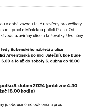
dou v době závodu také uzavřeny pro veškerý
e spolupráci s Městskou policií Praha. Od
ávodu uzavírány ulice a křižovatky. Uvolněny
e, tedy Bubenského nábřeží a ulice
cí Argentinská po ulici Jateční), kde bude
d 6.00 a to až do soboty 6. dubna do 18.00
pátku 5. dubna 2024 (přibližně 4.30
ižně 18.00 hodin)
iny je obousměrně odkloněna přes