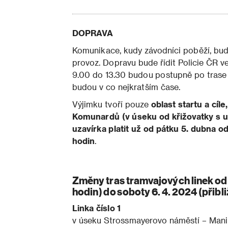
DOPRAVA
Komunikace, kudy závodníci poběží, bu
provoz. Dopravu bude řídit Policie ČR v
9.00 do 13.30 budou postupně po trase z
budou v co nejkratším čase.
Výjimku tvoří pouze
oblast startu a cíl
Komunardů (v úseku od křižovatky s uli
uzavírka platit už od pátku 5. dubna o
hodin
.
Změny tras tramvajových linek od 
hodin) do soboty 6. 4. 2024 (přibl
Linka číslo 1
v úseku Strossmayerovo náměstí – Man