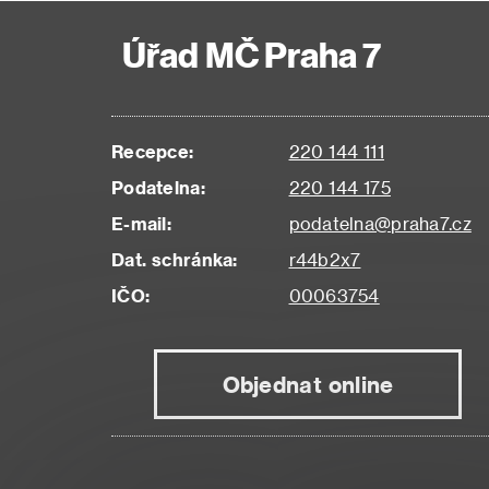
Úřad MČ Praha 7
Recepce:
220 144 111
Podatelna:
220 144 175
E-mail:
podatelna@praha7.cz
Dat. schránka:
r44b2x7
IČO:
00063754
Objednat online