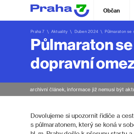
Občan
Praha 7
\
Aktuality
\ Duben 2024 \ Půlmaraton se st
Půlmaraton se 
dopravní omez
archivní článek, informace již nemusí být akt
Dovolujeme si upozornit řidiče a ces
s půlmaratonem, který se koná v sob
hl. m. Prahy došlo k přesunu startu 