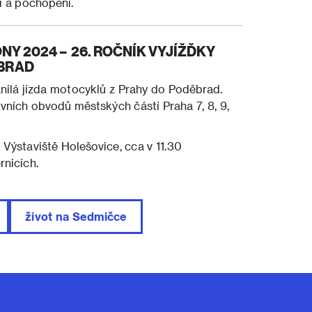
ci a pochopení.
Y 2024 – 26. ROČNÍK VYJÍŽĎKY
BRAD
nilá jízda motocyklů z Prahy do Poděbrad.
ních obvodů městských částí Praha 7, 8, 9,
 Výstaviště Holešovice, cca v 11.30
rnicích.
život na Sedmičce