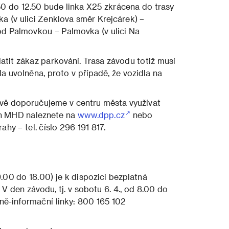
50 do 12.50 bude linka X25 zkrácena do trasy
a (v ulici Zenklova směr Krejcárek) –
d Palmovkou – Palmovka (v ulici Na
atit zákaz parkování. Trasa závodu totiž musí
 uvolněna, proto v případě, že vozidla na
ě doporučujeme v centru města využívat
ch MHD naleznete na
www.dpp.cz
nebo
ahy – tel. číslo 296 191 817.
9.00 do 18.00) je k dispozici bezplatná
V den závodu, tj. v sobotu 6. 4., od 8.00 do
vně-informační linky: 800 165 102