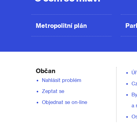
Metropolitní plán
Par
Občan
Úř
Nahlásit problém
C
Zeptat se
By
Objednat se on-line
a 
Os