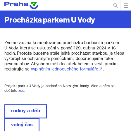
Hled
Prim
Men
Procházka parkem U Vody
Zveme vás na komentovanou procházku budoucím parkem
U Vody, která se uskuteční v pondělí 29. dubna 2024 v 16
hodin. Protože budeme stále ještě procházet stavbou, je třeba
vyzbrojit se ochrannými pomůckami, doporučujeme také
pevnou obuv. Abychom měli dostatek helem a vest, prosím,
registrujte se
vyplněním jednoduchého formuláře
.
Projekt parku U Vody je podpořen Norskými fondy. Více o něm se
dočtete
zde
.
rodiny a děti
volný čas