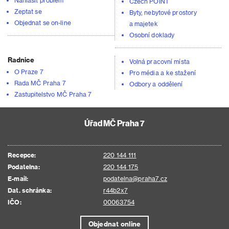
Nahlásit problém
Czech POINT
Zeptat se
Byty, nebytové prostory
Objednat se on-line
a majetek
Osobní doklady
Radnice
Volná pracovní místa
O Praze 7
Pro média a ke stažení
Rada MČ Praha 7
Odbory a oddělení
Zastupitelstvo MČ Praha 7
Úřad MČ Praha 7
Recepce:
220 144 111
Podatelna:
220 144 175
E-mail:
podatelna@praha7.cz
Dat. schránka:
r44b2x7
IČO:
00063754
Objednat online