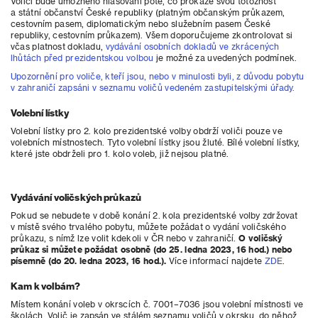
Voliči bude umožněno hlasování poté, co prokáže svou totožnost
a státní občanství České republiky (platným občanským průkazem,
cestovním pasem, diplomatickým nebo služebním pasem České
republiky, cestovním průkazem). Všem doporučujeme zkontrolovat si
včas platnost dokladu,
vydávání osobních dokladů ve zkrácených
lhůtách před prezidentskou volbou
je možné za uvedených podmínek.
Upozornění pro voliče, kteří jsou, nebo v minulosti byli, z důvodu pobytu
v zahraničí zapsáni v seznamu voličů vedeném zastupitelskými úřady.
Volební lístky
Volební lístky pro 2. kolo prezidentské volby obdrží voliči pouze ve
volebních místnostech. Tyto volební lístky jsou žluté. Bílé volební lístky,
které jste obdrželi pro 1. kolo voleb, již nejsou platné.
Vydávání voličských průkazů
Pokud se nebudete v době konání 2. kola prezidentské volby zdržovat
v místě svého trvalého pobytu, můžete požádat o vydání voličského
průkazu, s nímž lze volit kdekoli v ČR nebo v zahraničí.
O voličský
průkaz si můžete požádat osobně (do 25. ledna 2023, 16 hod.) nebo
písemně (do 20. ledna 2023, 16 hod.).
Více informací najdete
ZDE
.
Kam k volbám?
Místem konání voleb v okrscích č. 7001–7036 jsou volební místnosti ve
školách. Volič je zapsán ve stálém seznamu voličů v okrsku, do něhož