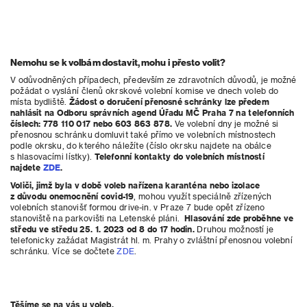
Nemohu se k volbám dostavit, mohu i přesto volit?
V odůvodněných případech, především ze zdravotních důvodů, je možné
požádat o vyslání členů okrskové volební komise ve dnech voleb do
místa bydliště.
Žádost o doručení přenosné schránky lze předem
nahlásit na Odboru správních agend Úřadu MČ Praha 7 na telefonních
číslech: 778 110 017 nebo 603 863 878.
Ve volební dny je možné si
přenosnou schránku domluvit také přímo ve volebních místnostech
podle okrsku, do kterého náležíte (číslo okrsku najdete na obálce
s hlasovacími lístky).
Telefonní kontakty do volebních místností
najdete
ZDE
.
Voliči, jimž byla v době voleb nařízena karanténa nebo izolace
z důvodu onemocnění covid-19
, mohou využít speciálně zřízených
volebních stanovišť formou drive-in. v Praze 7 bude opět zřízeno
stanoviště na parkovišti na Letenské pláni.
Hlasování zde proběhne ve
středu ve středu 25. 1. 2023 od 8 do 17 hodin.
Druhou možností je
telefonicky zažádat Magistrát hl. m. Prahy o zvláštní přenosnou volební
schránku. Více se dočtete
ZDE
.
Těšíme se na vás u voleb.