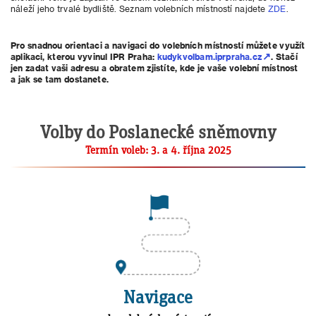
náleží jeho trvalé bydliště. Seznam volebních místností najdete
ZDE
.
Pro snadnou orientaci a navigaci do volebních místností můžete využít
aplikaci, kterou vyvinul IPR Praha:
kudykvolbam.iprpraha.cz
. Stačí
jen zadat vaši adresu a obratem zjistíte, kde je vaše volební místnost
a jak se tam dostanete.