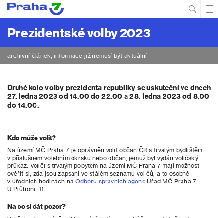
Hled
Prim
Men
Prezidentské volby 2023
archivní článek, informace již nemusí být aktuální
Druhé kolo volby prezidenta republiky se uskuteční ve dnech
27. ledna 2023 od 14.00 do 22.00 a 28. ledna 2023 od 8.00
do 14.00.
Kdo může volit?
Na území MČ Praha 7 je oprávněn volit občan ČR s trvalým bydlištěm
v příslušném volebním okrsku nebo občan, jemuž byl vydán voličský
průkaz. Voliči s trvalým pobytem na území MČ Praha 7 mají možnost
ověřit si, zda jsou zapsáni ve stálém seznamu voličů, a to osobně
v úředních hodinách na
Odboru správních agend
Úřad MČ Praha 7,
U Průhonu 11.
Na co si dát pozor?