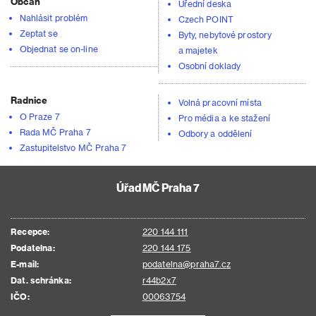
Občan
Úřední deska
Nahlásit problém
Czech POINT
Zeptat se
Byty, nebytové prostory
Objednat se on-line
a majetek
Osobní doklady
Radnice
Volná pracovní místa
O Praze 7
Pro média a ke stažení
Rada MČ Praha 7
Odbory a oddělení
Zastupitelstvo MČ Praha 7
Úřad MČ Praha 7
Recepce:
220 144 111
Podatelna:
220 144 175
E-mail:
podatelna@praha7.cz
Dat. schránka:
r44b2x7
IČO:
00063754