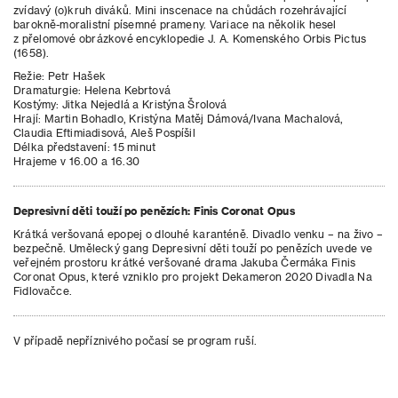
zvídavý (o)kruh diváků. Mini inscenace na chůdách rozehrávající
barokně-moralistní písemné prameny. Variace na několik hesel
z přelomové obrázkové encyklopedie J. A. Komenského Orbis Pictus
(1658).
Režie: Petr Hašek
Dramaturgie: Helena Kebrtová
Kostýmy: Jitka Nejedlá a Kristýna Šrolová
Hrají: Martin Bohadlo, Kristýna Matěj Dámová/Ivana Machalová,
Claudia Eftimiadisová, Aleš Pospíšil
Délka představení: 15 minut
Hrajeme v 16.00 a 16.30
Depresivní děti touží po penězích: Finis Coronat Opus
Krátká veršovaná epopej o dlouhé karanténě. Divadlo venku – na živo –
bezpečně. Umělecký gang Depresivní děti touží po penězích uvede ve
veřejném prostoru krátké veršované drama Jakuba Čermáka Finis
Coronat Opus, které vzniklo pro projekt Dekameron 2020 Divadla Na
Fidlovačce.
V případě nepříznivého počasí se program ruší.