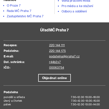
Volná pracovní místa
O Praze 7
Pro média a ke stažení
Rada MČ Praha 7
Odbory a oddělení
Zastupitelstvo MČ Praha 7
Úřad MČ Praha 7
Recepce:
220 144 111
Podatelna:
220 144 175
E-mail:
podatelna@praha7.cz
Dat. schránka:
r44b2x7
IČO:
00063754
Objednat online
Podatelna
pondělí a středa
7.30–12.00 13.00–18.00
úterý a čtvrtek
7.30–12.00 13.00–15.00
pátek
7.30–12.00 13.00–14.00