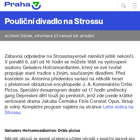
Hled
Prim
Men
Pouliční divadlo na Strossu
archivní článek, informace již nemusí být aktuální
Zábavná odpoledne na Strossmayerově náměstí ještě nekončí.
V pondělí 6. září od 16 hodin se můžete těšit na vystoupení
souboru Geisslers Hofcomoedianten, který ve své tvorbě
propojuje staré tradice s živým, současným divadlem. Před
kostelem sv. Antonína předvedou variaci na několik hesel
z přelomové obrázkové encyklopedie J. A. Komenského Orbis
Pictus. Speciální dvouprogram doplní od 17 hodin umělecký
gang Depresivní děti touží po penězích, jenž zde uvede krátké
veršované drama Jakuba Čermáka Finis Coronat Opus. Vstup
je volný. Kompletní program najdete na stránce
Letní scéna na
Strossu
.
Geisslers Hofcomoedianten: Orbis pictus
Několik obrazů ze slavné učebnice učitele národů v pouliční úpravě pro