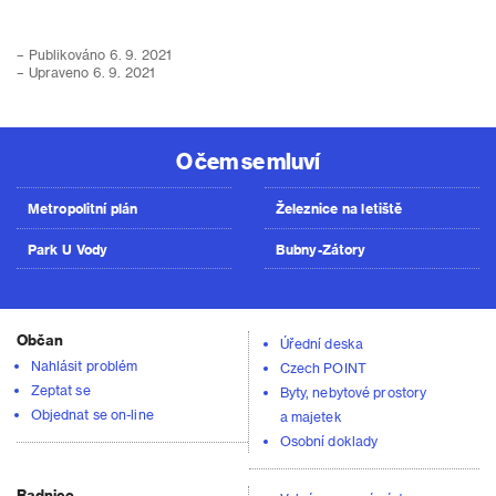
– Publikováno 6. 9. 2021
– Upraveno 6. 9. 2021
O čem se mluví
Metropolitní plán
Železnice na letiště
Park U Vody
Bubny-Zátory
Občan
Úřední deska
Nahlásit problém
Czech POINT
Zeptat se
Byty, nebytové prostory
Objednat se on-line
a majetek
Osobní doklady
Radnice