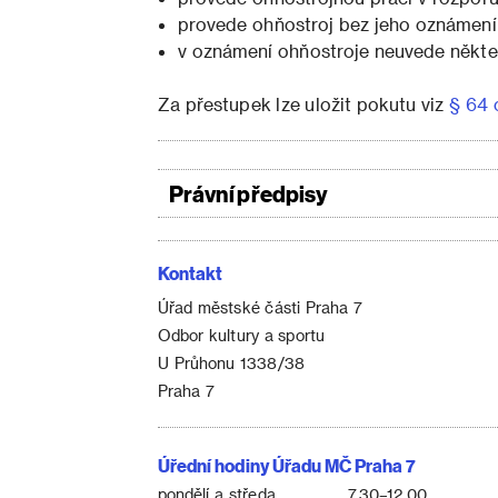
provede ohňostroj bez jeho oznámen
v oznámení ohňostroje neuvede někter
Za přestupek lze uložit pokutu viz
§ 64 
Právní předpisy
Kontakt
Úřad městské části Praha 7
Odbor kultury a sportu
U Průhonu 1338/38
Praha 7
Úřední hodiny Úřadu MČ Praha 7
pondělí a středa
7.30–12.00