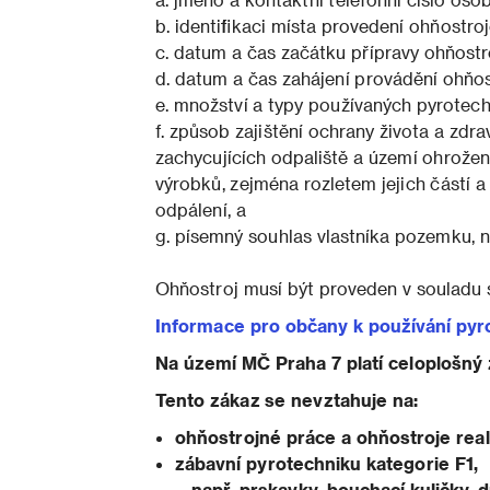
b. identifikaci místa provedení ohňostroj
c. datum a čas začátku přípravy ohňostr
d. datum a čas zahájení provádění ohňos
e. množství a typy používaných pyrotec
f. způsob zajištění ochrany života a zd
zachycujících odpaliště a území ohrože
výrobků, zejména rozletem jejich částí
odpálení, a
g. písemný souhlas vlastníka pozemku, 
Ohňostroj musí být proveden v souladu
Informace pro občany k používání py
Na území MČ Praha 7 platí celoplošný
Tento zákaz se nevztahuje na:
ohňostrojné práce a ohňostroje real
zábavní pyrotechniku kategorie F1,
– např. prskavky, bouchací kuličky, 