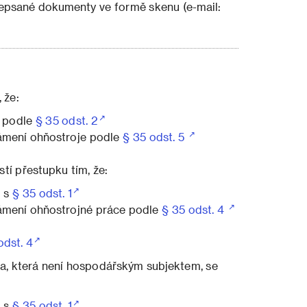
epsané dokumenty ve formě skenu (e-mail:
 že:
í podle
§ 35 odst. 2
námení ohňostroje podle
§ 35 odst. 5
tí přestupku tím, že:
u s
§ 35 odst. 1
námení ohňostrojné práce podle
§ 35 odst. 4
odst. 4
ba, která není hospodářským subjektem, se
u s
§ 35 odst. 1