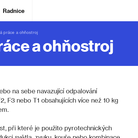
Radnice
á práce a ohňostroj
áce a ohňostroj
bo na sebe navazující odpalování
, F3 nebo T1 obsahujících více než 10 kg
em.
t, při které je použito pyrotechnických
ukci světla, zvuku, kouře nebo kombinace