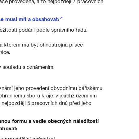
ce provedena, a to nejpozději 7 pracovních
e musí mít a obsahovat:
žitostí podání podle správního řádu,
na kterém má být ohňostrojná práce
áce.
v souladu s oznámením.
 oznámí jeho provedení obvodnímu báňskému
hrannému sboru kraje, v jejichž územním
 nejpozději 5 pracovních dnů před jeho
nou formu a vedle obecných náležitostí
ahovat:
by provádějící ohňostroj,