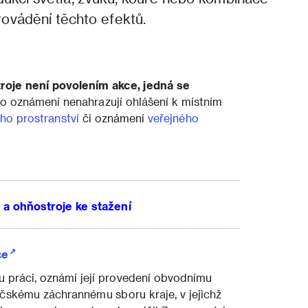
provádění těchto efektů.
oje není povolením akce, jedná se
to oznámení nenahrazují ohlášení k místním
ého prostranství
či oznámení
veřejného
a ohňostroje ke stažení
ce
u práci, oznámí její provedení obvodnímu
čskému záchrannému sboru kraje, v jejichž