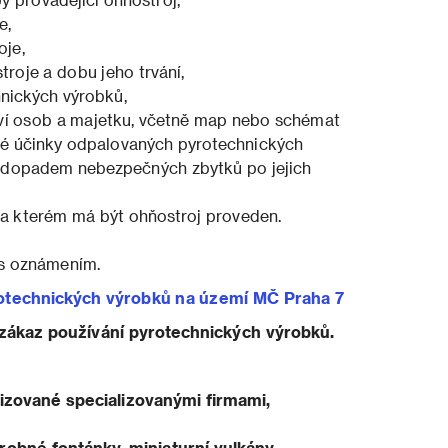
e,
oje,
troje a dobu jeho trvání,
hnických výrobků,
raví osob a majetku, včetně map nebo schémat
né účinky odpalovaných pyrotechnických
 a dopadem nebezpečných zbytků po jejich
na kterém má být ohňostroj proveden.
 s oznámením.
rotechnických výrobků na území MČ Praha 7
 zákaz používání pyrotechnických výrobků.
izované specializovanými firmami,
drobné fontánky, miniaturní vulkány