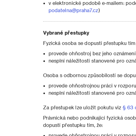
v elektronické podobě e-mailem: pod
podatelna@praha7.cz
)
Vybrané přestupky
Fyzická osoba se dopustí přestupku tím,
provede ohňostroj bez jeho oznámen
nesplní náležitosti stanovené pro oz
Osoba s odbornou způsobilostí se dopus
provede ohňostrojnou práci v rozpor
nesplní náležitosti stanovené pro oz
Za přestupek lze uložit pokutu viz
§ 63 
Právnická nebo podnikající fyzická oso
dopustí přestupku tím, že:
provede ohňostrojnou práci v rozpor