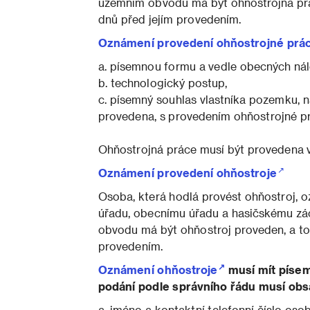
územním obvodu má být ohňostrojná prá
dnů před jejím provedením.
Oznámení provedení ohňostrojné prác
a. písemnou formu a vedle obecných nále
b. technologický postup,
c. písemný souhlas vlastníka pozemku, 
provedena, s provedením ohňostrojné pr
Ohňostrojná práce musí být provedena 
Oznámení provedení ohňostroje
Osoba, která hodlá provést ohňostroj,
úřadu, obecnímu úřadu a hasičskému zác
obvodu má být ohňostroj proveden, a to
provedením.
Oznámení ohňostroje
musí mít písem
podání podle správního řádu musí obs
a. jméno a kontaktní telefonní číslo oso