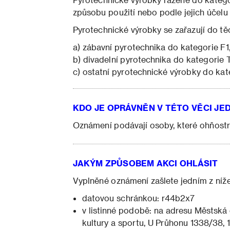
způsobu použití nebo podle jejich účelu
Pyrotechnické výrobky se zařazují do těc
a) zábavní pyrotechnika do kategorie F1
b) divadelní pyrotechnika do kategorie 
c) ostatní pyrotechnické výrobky do kat
KDO JE OPRÁVNĚN V TÉTO VĚCI JE
Oznámení podávají osoby, které ohňostro
JAKÝM ZPŮSOBEM AKCI OHLÁSIT
Vyplněné oznámení zašlete jedním z ní
datovou schránkou: r44b2x7
v listinné podobě: na adresu Městská
kultury a sportu, U Průhonu 1338/38,