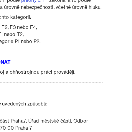
 a úrovně nebezpečnosti, včetně úrovně hluku.
hto kategorií:
, F2, F3 nebo F4,
T1 nebo T2,
egorie P1 nebo P2.
DNAT
j a ohňostrojnou práci provádějí.
že uvedených způsobů:
 část Praha7, Úřad městské části, Odbor
 170 00 Praha 7