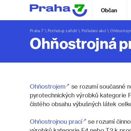
Občan
Praha 7
\
Potřebuji zařídit
\
Pořádání akcí
\ Ohňostrojn
Ohňostrojná pr
Ohňostrojem
se rozumí současné ne
pyrotechnických výrobků kategorie F2
čistého obsahu výbušných látek celk
Ohňostrojnou prací
se rozumí činnos
výrobků kategorie F4 nebo T2 k prod