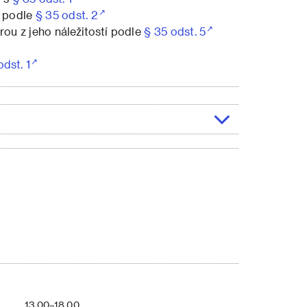
í podle
§ 35 odst. 2
ou z jeho náležitostí podle
§ 35 odst. 5
odst. 1
13.00–18.00