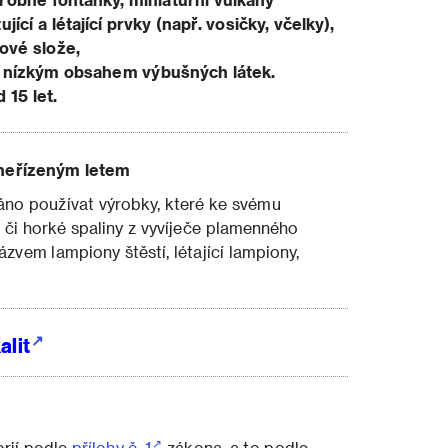
cí a létající prvky (např. vosičky, včelky),
vé slože,
s nízkým obsahem výbušných látek.
 15 let.
 neřízeným letem
áno používat výrobky, které ke svému
 či horké spaliny z vyvíječe plamenného
zvem lampiony štěstí, létající lampiony,
alit
rií podle
přílohy č. 1
zákona, a to podle