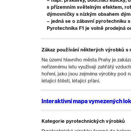
s přízemním světelným efektem, rotují
dýmovničky s nízkým obsahem dýmo
– jedná se o zábavní pyrotechniku 
Pyrotechnika F1 je volně prodejná od
Zákaz používání některých výrobků s
Na území hlavního města Prahy je zakáz
neřízenému letu využívají zahřátý vzduch
hoření, jako jsou zejména výrobky pod ná
létající štěstí, létající přání.
Interaktivní mapa vymezených lok
Kategorie pyrotechnických výrobků
Pyrotechnické výrobky řazené do katego