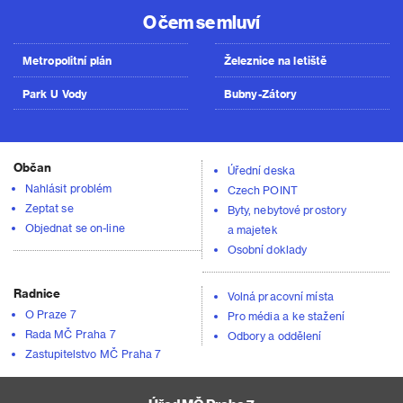
O čem se mluví
Metropolitní plán
Železnice na letiště
Park U Vody
Bubny-Zátory
Občan
Úřední deska
Nahlásit problém
Czech POINT
Zeptat se
Byty, nebytové prostory
Objednat se on-line
a majetek
Osobní doklady
Radnice
Volná pracovní místa
O Praze 7
Pro média a ke stažení
Rada MČ Praha 7
Odbory a oddělení
Zastupitelstvo MČ Praha 7