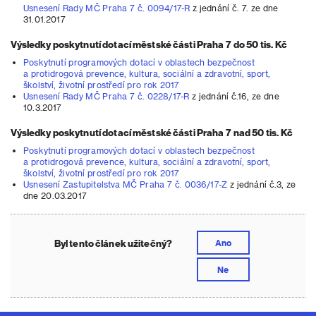
Usnesení Rady MČ Praha 7 č. 0094/17-R
z jednání č. 7. ze dne
31.01.2017
Výsledky poskytnutí dotací městské části Praha 7 do 50 tis. Kč
Poskytnutí programových dotací v oblastech bezpečnost
a protidrogová prevence, kultura, sociální a zdravotní, sport,
školství, životní prostředí pro rok 2017
Usnesení Rady MČ Praha 7 č. 0228/17-R
z jednání č.16, ze dne
10.3.2017
Výsledky poskytnutí dotací městské části Praha 7 nad 50 tis. Kč
Poskytnutí programových dotací v oblastech bezpečnost
a protidrogová prevence, kultura, sociální a zdravotní, sport,
školství, životní prostředí pro rok 2017
Usnesení Zastupitelstva MČ Praha 7 č. 0036/17-Z
z jednání č.3, ze
dne 20.03.2017
Byl tento článek užitečný?
Ano
Ne