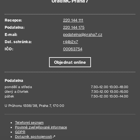
Úřad MČ Praha 7
Recepce:
220 144 111
Podatelna:
220 144 175
E-mail:
podatelna@praha7.cz
Dat. schránka:
r44b2x7
IČO:
00063754
Objednat online
Podatelna
pondělí a středa
7.30–12.00 13.00–18.00
úterý a čtvrtek
7.30–12.00 13.00–15.00
pátek
7.30–12.00 13.00–14.00
U Průhonu 1338/38, Praha 7, 170 00
Telefonní seznam
Povinně zveřejňované informace
GDPR
Dotazník spokojenosti