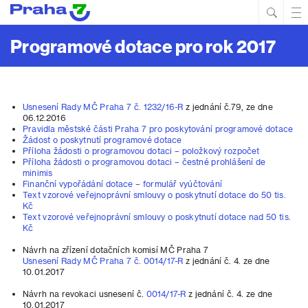
Hled
Prim
Men
Programové dotace pro rok 2017
Usnesení Rady MČ Praha 7 č. 1232/16-R
z jednání č.79, ze dne
06.12.2016
Pravidla městské části Praha 7 pro poskytování programové dotace
Žádost o poskytnutí programové dotace
Příloha žádosti o programovou dotaci – položkový rozpočet
Příloha žádosti o programovou dotaci – čestné prohlášení de
minimis
Finanční vypořádání dotace – formulář vyúčtování
Text vzorové veřejnoprávní smlouvy o poskytnutí dotace do 50 tis.
Kč
Text vzorové veřejnoprávní smlouvy o poskytnutí dotace nad 50 tis.
Kč
Návrh na zřízení dotačních komisí MČ Praha 7
Usnesení Rady MČ Praha 7 č. 0014/17-R
z jednání č. 4. ze dne
10.01.2017
Návrh na revokaci usnesení č.
0014/17-R
z jednání č. 4. ze dne
10.01.2017