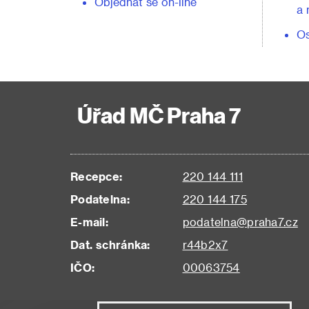
Objednat se on-line
a 
Os
Úřad MČ Praha 7
Recepce:
220 144 111
Podatelna:
220 144 175
E-mail:
podatelna@praha7.cz
Dat. schránka:
r44b2x7
IČO:
00063754