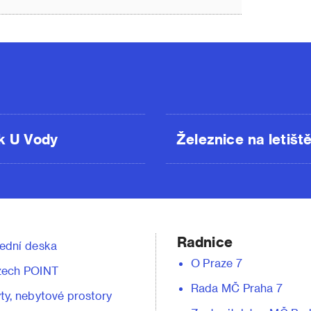
k U Vody
Železnice na letišt
Radnice
ední deska
O Praze 7
zech POINT
Rada MČ Praha 7
ty, nebytové prostory