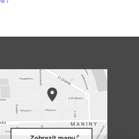
ha 7
Zobrazit mapu