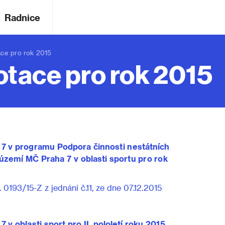
Radnice
ce pro rok 2015
tace pro rok 2015
 7 v programu Podpora činnosti nestátních
území MČ Praha 7 v oblasti sportu pro rok
0193/15-Z z jednání č.11, ze dne 07.12.2015
 v oblasti sport pro II. pololetí roku 2015