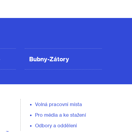
ě
Bubny-Zátory
Volná pracovní místa
Pro média a ke stažení
Odbory a oddělení