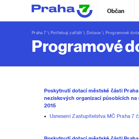
Občan
Praha 7
\
Potřebuji zařídit
\
Dotace
\ Programové dota
Programové do
Poskytnutí dotací městské části Praha
neziskových organizací působících na 
2015
Usnesení Zastupitelstva MČ Praha 7 č. 
Poskytnutí dotací městské části Praha 7