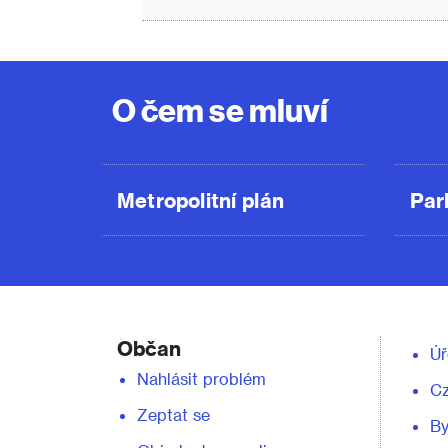
O čem se mluví
Metropolitní plán
Par
Občan
Úř
Nahlásit problém
C
Zeptat se
By