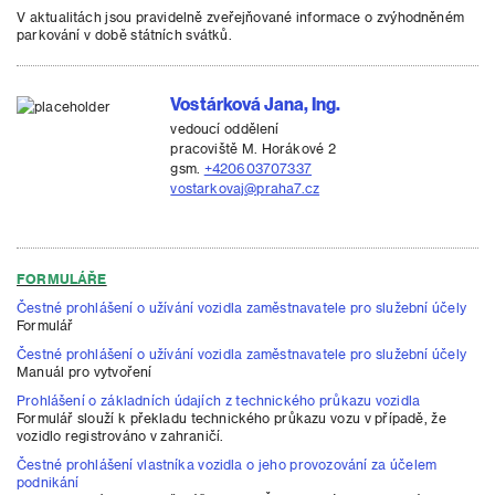
V aktualitách jsou pravidelně zveřejňované informace o zvýhodněném
parkování v době státních svátků.
Vostárková Jana, Ing.
vedoucí oddělení
pracoviště M. Horákové 2
gsm.
+420603707337
vostarkovaj@praha7.cz
FORMULÁŘE
Čestné prohlášení o užívání vozidla zaměstnavatele pro služební účely
Formulář
Čestné prohlášení o užívání vozidla zaměstnavatele pro služební účely
Manuál pro vytvoření
Prohlášení o základních údajích z technického průkazu vozidla
Formulář slouží k překladu technického průkazu vozu v případě, že
vozidlo registrováno v zahraničí.
Čestné prohlášení vlastníka vozidla o jeho provozování za účelem
podnikání