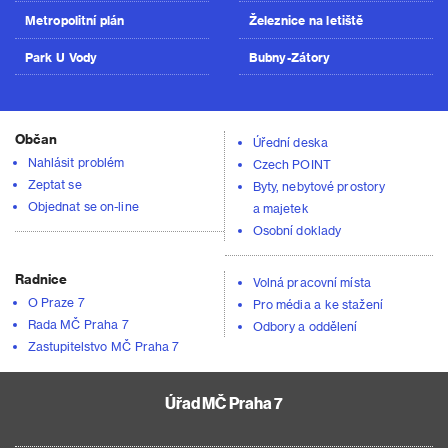
Metropolitní plán
Železnice na letiště
Park U Vody
Bubny-Zátory
Občan
Úřední deska
Nahlásit problém
Czech POINT
Zeptat se
Byty, nebytové prostory
Objednat se on-line
a majetek
Osobní doklady
Radnice
Volná pracovní místa
O Praze 7
Pro média a ke stažení
Rada MČ Praha 7
Odbory a oddělení
Zastupitelstvo MČ Praha 7
Úřad MČ Praha 7