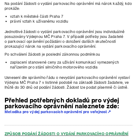
Na podání žádosti o vydání parkovacího oprávnění má nárok každý, kdo
prokáže:
vztah k městské části Praha 7
právní vztah k užívanému vozidlu
Jednotlivé žádosti o vydání parkovacího oprávnění jsou individuálně
posuzovány Výdejnou MČ Praha 7. V případě potřeby jsou žadatelé
o parkovací oprávnění požádáni o doložení dalších skutečností
prokazující nárok na vydání parkovacího oprávnění.
Po schválení žádosti je poslední zákonnou podmínkou
zaplacení stanovené ceny za užívání komunikací vymezených
nařízením pro stání silničního motorového vozidla
Usnesení dle správního řádu o nevydání parkovacího oprávnění vystaví
Výdejna MČ Praha 7 v listinné podobě na základě žádosti žadatele, ve
lhůtě do 30 dnů od podání žádosti. Žádost lze podat písemně či ústně.
Přehled potřebných dokladů pro výdej
parkovacího oprávnění naleznete zde:
Metodika pro výdej parkovacích oprávnění pro veřejnost
ZPŮSOB PODÁNÍ ŽÁDOSTI O VYDÁNÍ PARKOVACÍHO OPRÁVNĚNÍ