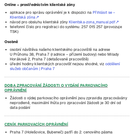
Online – prostřednictvím klientské zóny
aplikace pro správu oprávnění je k dispozici na
Přihlásit se –
Klientská zóna
návod pro obsluhu klientské zóny
Klientska-zona_manual.pdf
telefonní číslo pro registraci do systému: 257 015 257 (provozuje
TSK)
Osobně
osobní návštěva našeho klientského pracoviště na adrese
U Průhonu 38, Praha 7 (radnice – přízemí budovy) nebo Milady
Horákové 2, Praha 7 (detašované pracoviště)
úřední hodiny klientských pracovišť nejsou shodné, viz
oddělení
služeb občanům | Praha 7
DOBA ZPRACOVÁNÍ ŽÁDOSTI O VYDÁNÍ PARKOVACÍHO
OPRÁVNĚNÍ
Žádosti o výdej parkovacího oprávnění jsou zpravidla zpracovávány
neprodleně, maximální lhůta pro zpracování žádosti je 30 dní od
data podání
CENÍK PARKOVACÍCH OPRÁVNĚNÍ
Praha 7 (Holešovice, Bubeneč) patří do 2. cenového pásma