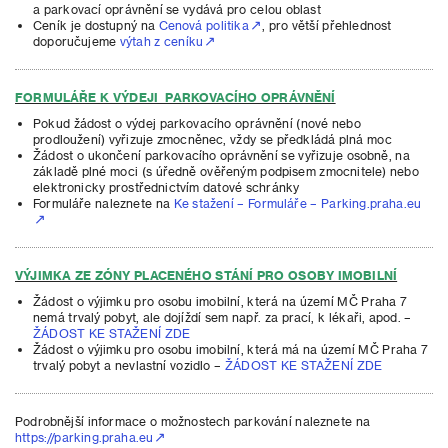
a parkovací oprávnění se vydává pro celou oblast
Ceník je dostupný na
Cenová politika
, pro větší přehlednost
doporučujeme
výtah z ceníku
FORMULÁŘE K VÝDEJI PARKOVACÍHO OPRÁVNĚNÍ
Pokud žádost o výdej parkovacího oprávnění (nové nebo
prodloužení) vyřizuje zmocněnec, vždy se předkládá plná moc
Žádost o ukončení parkovacího oprávnění se vyřizuje osobně, na
základě plné moci (s úředně ověřeným podpisem zmocnitele) nebo
elektronicky prostřednictvím datové schránky
Formuláře naleznete na
Ke stažení – Formuláře – Parking.praha.eu
VÝJIMKA ZE ZÓNY PLACENÉHO STÁNÍ PRO OSOBY IMOBILNÍ
Žádost o výjimku pro osobu imobilní, která na území MČ Praha 7
nemá trvalý pobyt, ale dojíždí sem např. za prací, k lékaři, apod. –
ŽÁDOST KE STAŽENÍ ZDE
Žádost o výjimku pro osobu imobilní, která má na území MČ Praha 7
trvalý pobyt a nevlastní vozidlo –
ŽÁDOST KE STAŽENÍ ZDE
Podrobnější informace o možnostech parkování naleznete na
https://parking.praha.eu