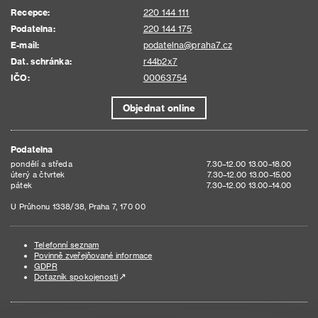
Recepce:
220 144 111
Podatelna:
220 144 175
E-mail:
podatelna@praha7.cz
Dat. schránka:
r44b2x7
IČO:
00063754
Objednat online
Podatelna
pondělí a středa
7.30–12.00 13.00–18.00
úterý a čtvrtek
7.30–12.00 13.00–15.00
pátek
7.30–12.00 13.00–14.00
U Průhonu 1338/38, Praha 7, 170 00
Telefonní seznam
Povinně zveřejňované informace
GDPR
Dotazník spokojenosti