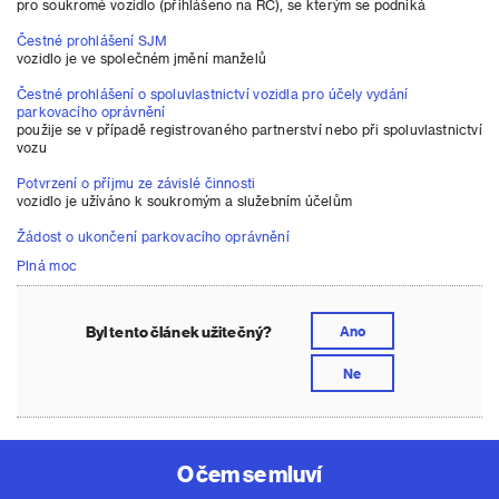
pro soukromé vozidlo (přihlášeno na RČ), se kterým se podniká
Čestné prohlášení SJM
vozidlo je ve společném jmění manželů
Čestné prohlášení o spoluvlastnictví vozidla pro účely vydání
parkovacího oprávnění
použije se v případě registrovaného partnerství nebo při spoluvlastnictví
vozu
Potvrzení o příjmu ze závislé činnosti
vozidlo je užíváno k soukromým a služebním účelům
Žádost o ukončení parkovacího oprávnění
Plná moc
Byl tento článek užitečný?
Ano
Ne
O čem se mluví