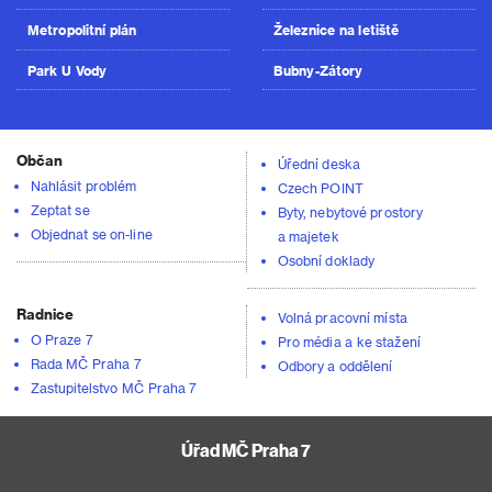
Metropolitní plán
Železnice na letiště
Park U Vody
Bubny-Zátory
Občan
Úřední deska
Nahlásit problém
Czech POINT
Zeptat se
Byty, nebytové prostory
Objednat se on-line
a majetek
Osobní doklady
Radnice
Volná pracovní místa
O Praze 7
Pro média a ke stažení
Rada MČ Praha 7
Odbory a oddělení
Zastupitelstvo MČ Praha 7
Úřad MČ Praha 7