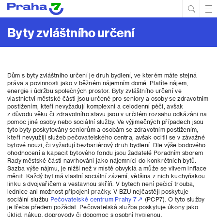
Hled
Prim
Men
Byty zvláštního určení
Dům s byty zvláštního určení je druh bydlení, ve kterém máte stejná
práva a povinnosti jako v běžném nájemním domě. Platíte nájem,
energie i údržbu společných prostor. Byty zvláštního určení ve
vlastnictví městské části jsou určené pro seniory a osoby se zdravotním
postižením, kteří nevyžadují komplexní a celodenní péči, avšak
z důvodu věku či zdravotního stavu jsou v určitém rozsahu odkázáni na
pomoc jiné osoby nebo sociální služby. Ve výjimečných případech jsou
tyto byty poskytovány seniorům a osobám se zdravotním postižením,
kteří nevyužijí služeb pečovatelského centra, avšak ocitli se v závažné
bytové nouzi, či vyžadují bezbariérový druh bydlení. Dle výše bodového
ohodnocení a kapacit bytového fondu jsou žadatelé Poradním sborem
Rady městské části navrhováni jako nájemníci do konkrétních bytů.
Sazba výše nájmu, je nižší než v místě obvyklá a může se vlivem inflace
měnit. Každý byt má vlastní sociální zázemí, většina z nich kuchyňskou
linku s dvojvařičem a vestavnou skříň. V bytech není pečicí trouba,
lednice ani možnost připojení pračky. V BZU nejčastěji poskytuje
sociální službu
Pečovatelské centrum Prahy 7
(PCP7). O tyto služby
je třeba předem požádat. Pečovatelská služba poskytuje úkony jako
úklid, nákup, doprovody či dopomoc s osobní hygienou.