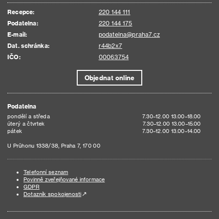
Recepce:
220 144 111
Podatelna:
220 144 175
E-mail:
podatelna@praha7.cz
Dat. schránka:
r44b2x7
IČO:
00063754
Objednat online
Podatelna
pondělí a středa
7.30–12.00 13.00–18.00
úterý a čtvrtek
7.30–12.00 13.00–15.00
pátek
7.30–12.00 13.00–14.00
U Průhonu 1338/38, Praha 7, 170 00
Telefonní seznam
Povinně zveřejňované informace
GDPR
Dotazník spokojenosti