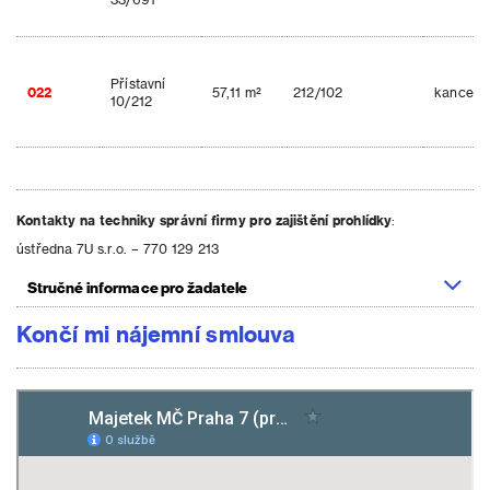
Přístavní
022
57,11 m²
212/102
kancelá
10/212
Kontakty na techniky správní firmy pro zajištění prohlídky
:
ústředna 7U s.r.o. – 770 129 213
Stručné informace pro žadatele
Končí mi nájemní smlouva