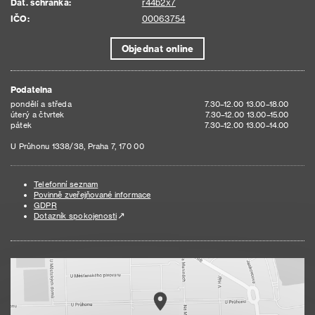
Dat. schránka:
r44b2x7
IČO:
00063754
Objednat online
Podatelna
pondělí a středa
7.30–12.00 13.00–18.00
úterý a čtvrtek
7.30–12.00 13.00–15.00
pátek
7.30–12.00 13.00–14.00
U Průhonu 1338/38, Praha 7, 170 00
Telefonní seznam
Povinně zveřejňované informace
GDPR
Dotazník spokojenosti