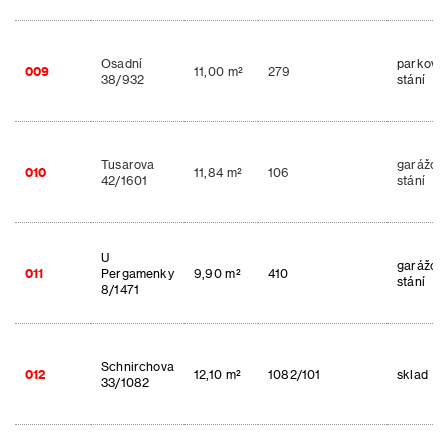
Osadní
parkova
009
11,00 m²
279
38/932
stání
Tusarova
garážov
010
11,84 m²
106
42/1601
stání
U
garážov
011
Pergamenky
9,90 m²
410
stání
8/1471
Schnirchova
012
12,10 m²
1082/101
sklad
33/1082