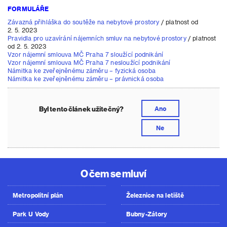
FORMULÁŘE
Závazná přihláška do soutěže na nebytové prostory
/ platnost od
2. 5. 2023
Pravidla pro uzavírání nájemních smluv na nebytové prostory
/ platnost
od 2. 5. 2023
Vzor nájemní smlouva MČ Praha 7 sloužící podnikání
Vzor nájemní smlouva MČ Praha 7 nesloužící podnikání
Námitka ke zveřejněnému záměru – fyzická osoba
Námitka ke zveřejněnému záměru – právnická osoba
Byl tento článek užitečný?
Ano
Ne
O čem se mluví
Metropolitní plán
Železnice na letiště
Park U Vody
Bubny-Zátory