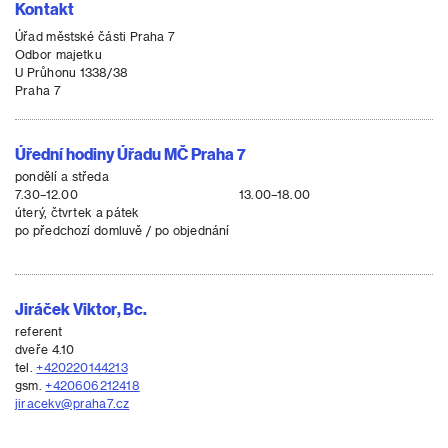
Kontakt
Úřad městské části Praha 7
Odbor majetku
U Průhonu 1338/38
Praha 7
Úřední hodiny Úřadu MČ Praha 7
pondělí a středa
7.30–12.00
13.00–18.00
úterý, čtvrtek a pátek
po předchozí domluvě / po objednání
Jiráček Viktor, Bc.
referent
dveře 4.10
tel.
+420220144213
gsm.
+420606212418
jiracekv@praha7.cz