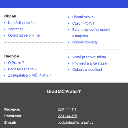
Občan
Úřední deska
Nahlásit problém
Czech POINT
Zeptat se
Byty, nebytové prostory
Objednat se on-line
a majetek
Osobní doklady
Radnice
Volná pracovní místa
O Praze 7
Pro média a ke stažení
Rada MČ Praha 7
Odbory a oddělení
Zastupitelstvo MČ Praha 7
Úřad MČ Praha 7
Recepce:
220 144 111
Podatelna:
220 144 175
E-mail:
podatelna@praha7.cz