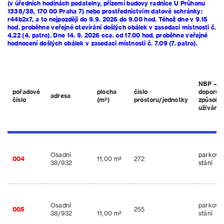
(v úředních hodinách podatelny, přízemí budovy radnice U Průhonu
1338/38, 170 00 Praha 7) nebo prostřednictvím datové schránky:
r44b2x7, a to nejpozději do 9.9. 2026 do 9.00 hod. Téhož dne v 9.15
hod. proběhne veřejné otevírání došlých obálek v zasedací místnosti č.
4.22 (4. patro). Dne 14. 9. 2026 cca. od 17.00 hod. proběhne veřejné
hodnocení došlých obálek v zasedací místnosti č. 7.09 (7. patro).
NBP –
pořadové
plocha
číslo
doporuč
adresa
číslo
(m²)
prostoru/jednotky
způsob
užívání
Osadní
parkova
004
11,00 m²
272
38/932
stání
Osadní
parkova
005
255
38/932
11,00 m²
stání