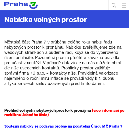
Hled
Prim
Men
Nabídka volných prostor
Městská část Praha 7 v průběhu celého roku nabízí řadu
nebytových prostor k pronájmu. Nabídku zveřejňujeme zde na
webových stránkách a budeme rádi, když se do výběrového
řízení přihlásíte. Pozorně si prosím přečtěte závazná pravidla
pro účast v soutěži. V případě dotazů se na nás můžete obrátit
dle níže uvedených kontaktů. Prohlídky prostor zajišťuje
správní firma 7U s.r.o. – kontakty níže. Pravidelná valorizace
nájemného o roční míru inflace se provádí vždy k 1. dubnu
a týká se všech smluv uzavřených před tímto datem.
Přehled volných nebytových prostor k pronájmu
(více informací po
rozkliknutí daného čísla)
Soutěžní nabídky se podávají osobně na podatelnu Úřadu MČ Praha 7