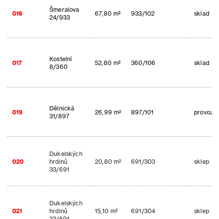
Šmeralova
016
67,80 m²
933/102
sklad
24/933
Kostelní
017
52,80 m²
360/106
sklad
8/360
Dělnická
019
26,99 m²
897/101
provozo
31/897
Dukelských
020
hrdinů
20,80 m²
691/303
sklep
33/691
Dukelských
021
hrdinů
15,10 m²
691/304
sklep
33/691