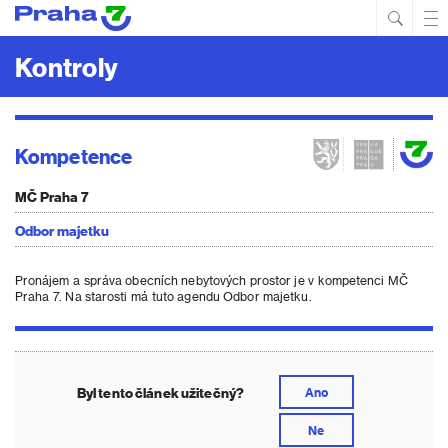
Hled
Prim
Men
Kontroly
Kompetence
MČ Praha 7
Odbor majetku
Pronájem a správa obecních nebytových prostor je v kompetenci MČ
Praha 7. Na starosti má tuto agendu Odbor majetku.
Byl tento článek užitečný?
Ano
Ne