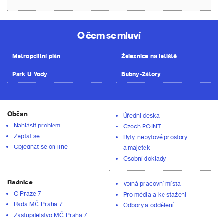
O čem se mluví
Metropolitní plán
Železnice na letiště
Park U Vody
Bubny-Zátory
Občan
Úřední deska
Nahlásit problém
Czech POINT
Zeptat se
Byty, nebytové prostory
Objednat se on-line
a majetek
Osobní doklady
Radnice
Volná pracovní místa
O Praze 7
Pro média a ke stažení
Rada MČ Praha 7
Odbory a oddělení
Zastupitelstvo MČ Praha 7