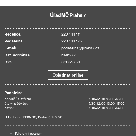
Úřad MČ Praha 7
Recepce:
220 144 111
Podatelna:
220 144 175
E-mail:
podatelna@praha7.cz
Dat. schránka:
r44b2x7
IČO:
00063754
Objednat online
Podatelna
pondělí a středa
7.30–12.00 13.00–18.00
úterý a čtvrtek
7.30–12.00 13.00–15.00
pátek
7.30–12.00 13.00–14.00
U Průhonu 1338/38, Praha 7, 170 00
Telefonní seznam