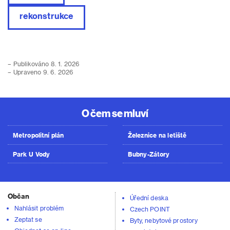
rekonstrukce
– Publikováno 8. 1. 2026
– Upraveno 9. 6. 2026
O čem se mluví
Metropolitní plán
Železnice na letiště
Park U Vody
Bubny-Zátory
Občan
Úřední deska
Nahlásit problém
Czech POINT
Zeptat se
Byty, nebytové prostory