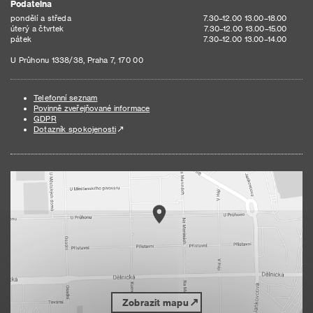
Podatelna
pondělí a středa
7.30–12.00 13.00–18.00
úterý a čtvrtek
7.30–12.00 13.00–15.00
pátek
7.30–12.00 13.00–14.00
U Průhonu 1338/38, Praha 7, 170 00
Telefonní seznam
Povinně zveřejňované informace
GDPR
Dotazník spokojenosti
Zobrazit mapu