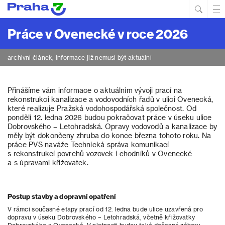
Hled
Prim
Men
Práce v Ovenecké v roce 2026
archivní článek, informace již nemusí být aktuální
Přinášíme vám informace o aktuálním vývoji prací na
rekonstrukci kanalizace a vodovodních řadů v ulici Ovenecká,
které realizuje Pražská vodohospodářská společnost. Od
pondělí 12. ledna 2026 budou pokračovat práce v úseku ulice
Dobrovského – Letohradská. Opravy vodovodů a kanalizace by
měly být dokončeny zhruba do konce března tohoto roku. Na
práce PVS naváže Technická správa komunikací
s rekonstrukcí povrchů vozovek i chodníků v Ovenecké
a s úpravami křižovatek.
Postup stavby a dopravní opatření
V rámci současné etapy prací od 12. ledna bude ulice uzavřená pro
dopravu v úseku Dobrovského – Letohradská, včetně křižovatky