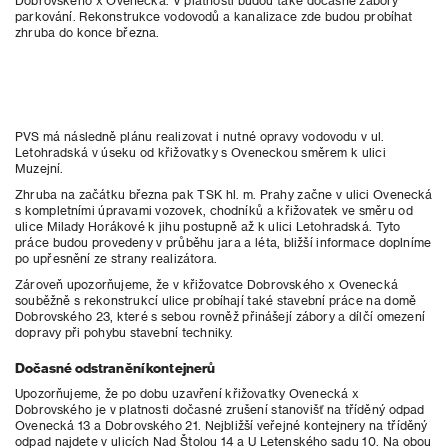
Dobrovského x Ovenecká. V platnosti budou také dočasné zábory
parkování. Rekonstrukce vodovodů a kanalizace zde budou probíhat
zhruba do konce března.
PVS má následně plánu realizovat i nutné opravy vodovodu v ul.
Letohradská v úseku od křižovatky s Oveneckou směrem k ulici
Muzejní.
Zhruba na začátku března pak TSK hl. m. Prahy začne v ulici Ovenecká
s kompletními úpravami vozovek, chodníků a křižovatek ve směru od
ulice Milady Horákové k jihu postupně až k ulici Letohradská. Tyto
práce budou provedeny v průběhu jara a léta, bližší informace doplníme
po upřesnění ze strany realizátora.
Zároveň upozorňujeme, že v křižovatce Dobrovského x Ovenecká
souběžně s rekonstrukcí ulice probíhají také stavební práce na domě
Dobrovského 23, které s sebou rovněž přinášejí zábory a dílčí omezení
dopravy při pohybu stavební techniky.
Dočasné odstranění kontejnerů
Upozorňujeme, že po dobu uzavření křižovatky Ovenecká x
Dobrovského je v platnosti dočasné zrušení stanovišť na tříděný odpad
Ovenecká 13 a Dobrovského 21. Nejbližší veřejné kontejnery na tříděný
odpad najdete v ulicích Nad Štolou 14 a U Letenského sadu 10. Na obou