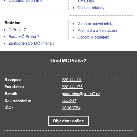
Objednat se on-line
a majetek
Osobní doklady
Radnice
Volná pracovní místa
O Praze 7
Pro média a ke stažení
Rada MČ Praha 7
Odbory a oddělení
Zastupitelstvo MČ Praha 7
Úřad MČ Praha 7
Recepce:
220 144 111
Podatelna:
220 144 175
E-mail:
podatelna@praha7.cz
Dat. schránka:
r44b2x7
IČO:
00063754
Objednat online