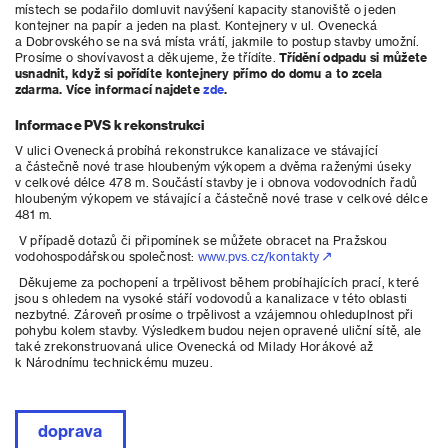
místech se podařilo domluvit navýšení kapacity stanoviště o jeden
kontejner na papír a jeden na plast. Kontejnery v ul. Ovenecká
a Dobrovského se na svá místa vrátí, jakmile to postup stavby umožní.
Prosíme o shovívavost a děkujeme, že třídíte.
Třídění odpadu si můžete
usnadnit, když si pořídíte kontejnery přímo do domu a to zcela
zdarma. Více informací najdete
zde
.
Informace PVS k rekonstrukci
V ulici Ovenecká probíhá rekonstrukce kanalizace ve stávající
a částečně nové trase hloubeným výkopem a dvěma raženými úseky
v celkové délce 478 m. Součástí stavby je i obnova vodovodních řadů
hloubeným výkopem ve stávající a částečně nové trase v celkové délce
481 m.
V případě dotazů či připomínek se můžete obracet na Pražskou
vodohospodářskou společnost:
www.pvs.cz/kontakty
Děkujeme za pochopení a trpělivost během probíhajících prací, které
jsou s ohledem na vysoké stáří vodovodů a kanalizace v této oblasti
nezbytné. Zároveň prosíme o trpělivost a vzájemnou ohleduplnost při
pohybu kolem stavby. Výsledkem budou nejen opravené uliční sítě, ale
také zrekonstruovaná ulice Ovenecká od Milady Horákové až
k Národnímu technickému muzeu.
doprava