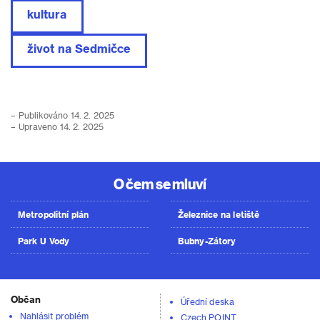
kultura
život na Sedmičce
– Publikováno 14. 2. 2025
– Upraveno 14. 2. 2025
O čem se mluví
Metropolitní plán
Železnice na letiště
Park U Vody
Bubny-Zátory
Občan
Úřední deska
Nahlásit problém
Czech POINT