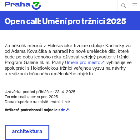
Hled
Prim
Men
Open call: Umění pro tržnici 2025
Za několik měsíců z Holešovické tržnice odpluje Karlínský vor
od Adama Kovalčíka a nahradí ho nové umělecké dílo, které
bude po dobu jednoho roku oživovat veřejný prostor v tržnici.
Program Galerie hl. m. Prahy
Umění pro město
vyhlašuje ve
spolupráci s Holešovickou tržnicí veřejnou výzvu na návrhy
a realizaci dočasného uměleckého objektu.
Uzávěrka podání přihlášek: 23. 4. 2025
Termín realizace: srpen 2025
Doba expozice na místě trvání: 1 rok
Veškeré podrobnosti najdete
zde
.
architektura