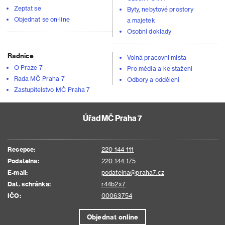
Zeptat se
Byty, nebytové prostory
Objednat se on-line
a majetek
Osobní doklady
Radnice
Volná pracovní místa
O Praze 7
Pro média a ke stažení
Rada MČ Praha 7
Odbory a oddělení
Zastupitelstvo MČ Praha 7
Úřad MČ Praha 7
Recepce:
220 144 111
Podatelna:
220 144 175
E-mail:
podatelna@praha7.cz
Dat. schránka:
r44b2x7
IČO:
00063754
Objednat online