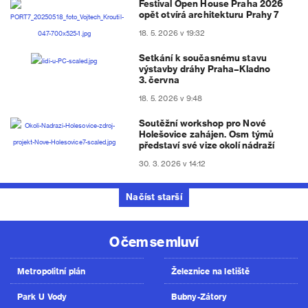
Festival Open House Praha 2026
opět otvírá architekturu Prahy 7
18. 5. 2026 v 19:32
Setkání k současnému stavu
výstavby dráhy Praha–Kladno
3. června
18. 5. 2026 v 9:48
Soutěžní workshop pro Nové
Holešovice zahájen. Osm týmů
představí své vize okolí nádraží
30. 3. 2026 v 14:12
Načíst starší
O čem se mluví
Metropolitní plán
Železnice na letiště
Park U Vody
Bubny-Zátory