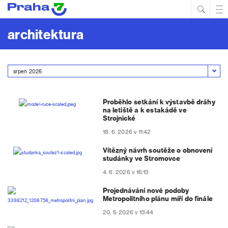
Hled
Prim
Men
architektura
Proběhlo setkání k výstavbě dráhy
na letiště a k estakádě ve
Strojnické
18. 6. 2026 v 11:42
Vítězný návrh soutěže o obnovení
studánky ve Stromovce
4. 6. 2026 v 16:13
Projednávání nové podoby
Metropolitního plánu míří do finále
20. 5. 2026 v 13:44