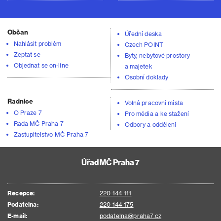
Občan
Úřední deska
Nahlásit problém
Czech POINT
Zeptat se
Byty, nebytové prostory
Objednat se on-line
a majetek
Osobní doklady
Radnice
Volná pracovní místa
O Praze 7
Pro média a ke stažení
Rada MČ Praha 7
Odbory a oddělení
Zastupitelstvo MČ Praha 7
Úřad MČ Praha 7
Recepce:
220 144 111
Podatelna:
220 144 175
E-mail:
podatelna@praha7.cz