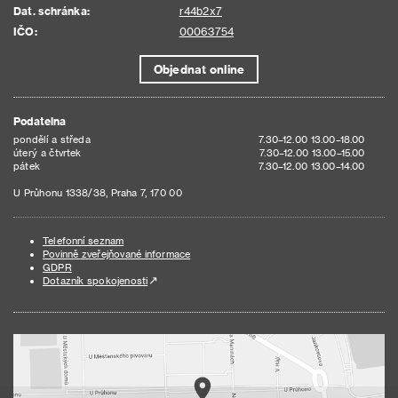
Dat. schránka:
r44b2x7
IČO:
00063754
Objednat online
Podatelna
pondělí a středa
7.30–12.00 13.00–18.00
úterý a čtvrtek
7.30–12.00 13.00–15.00
pátek
7.30–12.00 13.00–14.00
U Průhonu 1338/38, Praha 7, 170 00
Telefonní seznam
Povinně zveřejňované informace
GDPR
Dotazník spokojenosti