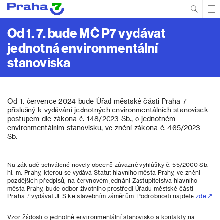
Hled
Prim
Men
Od 1. 7. bude MČ P7 vydávat
jednotná environmentální
stanoviska
Od 1. července 2024 bude Úřad městské části Praha 7
příslušný k vydávání jednotných environmentálních stanovisek
postupem dle zákona č. 148/2023 Sb., o jednotném
environmentálním stanovisku, ve znění zákona č. 465/2023
Sb.
Na základě schválené novely obecně závazné vyhlášky č. 55/2000 Sb.
hl. m. Prahy, kterou se vydává Statut hlavního města Prahy, ve znění
pozdějších předpisů, na červnovém jednání Zastupitelstva hlavního
města Prahy, bude odbor životního prostředí Úřadu městské části
Praha 7 vydávat JES ke stavebním záměrům. Podrobnosti najdete
zde
.
Vzor žádosti o jednotné environmentální stanovisko a kontakty na