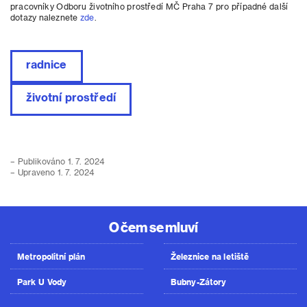
pracovníky Odboru životního prostředí MČ Praha 7 pro případné další
dotazy naleznete
zde
.
radnice
životní prostředí
– Publikováno 1. 7. 2024
– Upraveno 1. 7. 2024
O čem se mluví
Metropolitní plán
Železnice na letiště
Park U Vody
Bubny-Zátory