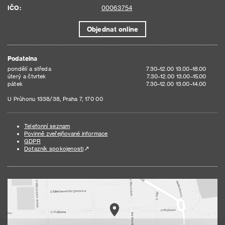
IČO:
00063754
Objednat online
Podatelna
pondělí a středa
7.30–12.00 13.00–18.00
úterý a čtvrtek
7.30–12.00 13.00–15.00
pátek
7.30–12.00 13.00–14.00
U Průhonu 1338/38, Praha 7, 170 00
Telefonní seznam
Povinně zveřejňované informace
GDPR
Dotazník spokojenosti