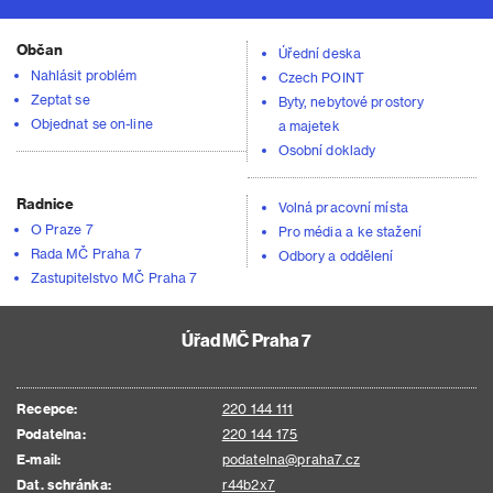
Občan
Úřední deska
Nahlásit problém
Czech POINT
Zeptat se
Byty, nebytové prostory
Objednat se on-line
a majetek
Osobní doklady
Radnice
Volná pracovní místa
O Praze 7
Pro média a ke stažení
Rada MČ Praha 7
Odbory a oddělení
Zastupitelstvo MČ Praha 7
Úřad MČ Praha 7
Recepce:
220 144 111
Podatelna:
220 144 175
E-mail:
podatelna@praha7.cz
Dat. schránka:
r44b2x7