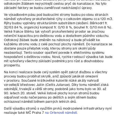
odtokovým žlábkem nejrychlejší cestou pryč do kanalizace. Na tyto
základní faktory se budou zaměřovat nadcházející úpravy.
Ve výsadbovém pásu pod budoucími stromy budou po obou stranách
3
náměstí vytvořeny prokořenitelné rýhy o celkovém objemu cca 120 m
.
Rýhy budou vyplněny strukturálním substrátem (složení: štěrkodrť fr.
32/63 84 %, organický kompost fr. 0/10 8 %, biouhel fr. 0/10 mm 8 %).
Velké frakce štěrku tak vytvoří prokořenitelný prostor se značnou
retenční kapacitou pro dešťovou vodu a dostatkem půdního vzduchu.
Odtokový žlábek bude změněn na nátokový a bude přivádět ke
každému stromu vodu z celé pochozí plochy náměstí. Do kanalizace se
dostane pouze přebytek vody, kterou stromy ani okolní půdy
neabsorbují. Tento soubor opatření povede k efektivnímu systému
hospodaření s dešťovou vodou. Nová, rychle rostoucí výsadba tak bude
mít vytvořeny všechny základní podmínky pro růst a dlouhodobou
prosperitu.
Na konci realizace bude celý systém opět zakryt dlažbou a všechny
procesy budou probíhat skrytě, aniž způsobí jakákoli omezení
v prostoru. Současné krátkověké kulovité nízké akáty nahradí
vzrostlejší břestovec Juliin (
Celtis Julianae
). Díky tomu náměstí získá
odolnější, trvalejší a větší stromy, podobně jako tomu bylo ve 30. až
90. letech 20. století. Velké listové plochy korun stromů budou
odpařovat vodu načerpanou po deštích a svým stínem budou
ochlazovat náměstí během parných letních dnů.
Další výsadbu stromů s využitím prvků modrozelené infrastruktury nyní
realizuje také MČ Praha 7
na Ortenově náměstí
.