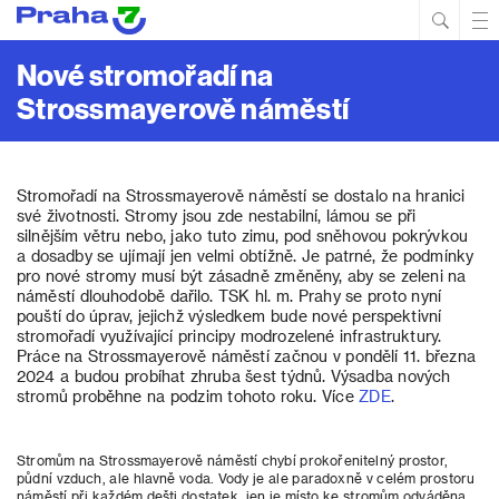
Hled
Prim
Men
Nové stromořadí na
Strossmayerově náměstí
Stromořadí na Strossmayerově náměstí se dostalo na hranici
své životnosti. Stromy jsou zde nestabilní, lámou se při
silnějším větru nebo, jako tuto zimu, pod sněhovou pokrývkou
a dosadby se ujímají jen velmi obtížně. Je patrné, že podmínky
pro nové stromy musí být zásadně změněny, aby se zeleni na
náměstí dlouhodobě dařilo. TSK hl. m. Prahy se proto nyní
pouští do úprav, jejichž výsledkem bude nové perspektivní
stromořadí využívající principy modrozelené infrastruktury.
Práce na Strossmayerově náměstí začnou v pondělí 11. března
2024 a budou probíhat zhruba šest týdnů. Výsadba nových
stromů proběhne na podzim tohoto roku. Více
ZDE
.
Stromům na Strossmayerově náměstí chybí prokořenitelný prostor,
půdní vzduch, ale hlavně voda. Vody je ale paradoxně v celém prostoru
náměstí při každém dešti dostatek, jen je místo ke stromům odváděna