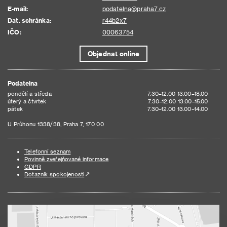
E-mail:
podatelna@praha7.cz
Dat. schránka:
r44b2x7
IČO:
00063754
Objednat online
Podatelna
pondělí a středa
7.30–12.00 13.00–18.00
úterý a čtvrtek
7.30–12.00 13.00–15.00
pátek
7.30–12.00 13.00–14.00
U Průhonu 1338/38, Praha 7, 170 00
Telefonní seznam
Povinně zveřejňované informace
GDPR
Dotazník spokojenosti