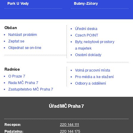
Park U Vody
Bubny-Zátory
Občan
Úřední deska
Nahlásit problém
Czech POINT
Zeptat se
Byty, nebytové prostory
Objednat se on-line
a majetek
Osobní doklady
Radnice
Volná pracovní místa
O Praze 7
Pro média a ke stažení
Rada MČ Praha 7
Odbory a oddělení
Zastupitelstvo MČ Praha 7
Úřad MČ Praha 7
Recepce:
220 144 111
Podatelna:
220 144 175