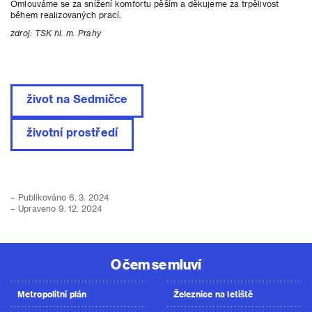
Omlouváme se za snížení komfortu pěším a děkujeme za trpělivost
během realizovaných prací.
zdroj: TSK hl. m. Prahy
život na Sedmičce
životní prostředí
– Publikováno 6. 3. 2024
– Upraveno 9. 12. 2024
O čem se mluví
Metropolitní plán
Železnice na letiště