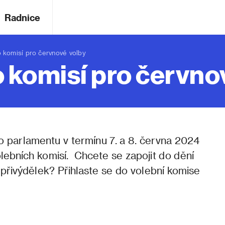
Radnice
komisí pro červnové volby
 komisí pro červno
o parlamentu v termínu 7. a 8. června 2024
lebních komisí. Chcete se zapojit do dění
přivýdělek? Přihlaste se do volební komise