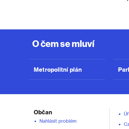
O čem se mluví
Metropolitní plán
Par
Občan
Úř
Nahlásit problém
C