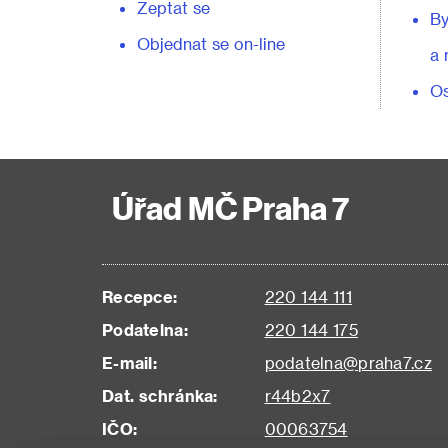
Zeptat se
By
Objednat se on-line
a 
Os
Úřad MČ Praha 7
Recepce:
220 144 111
Podatelna:
220 144 175
E-mail:
podatelna@praha7.cz
Dat. schránka:
r44b2x7
IČO:
00063754