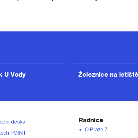
k U Vody
Železnice na letišt
Radnice
ední deska
O Praze 7
zech POINT