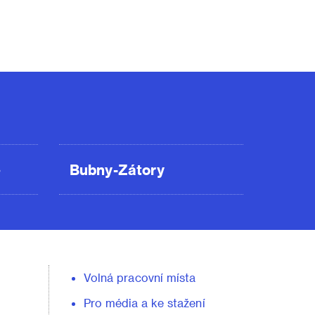
ě
Bubny-Zátory
Volná pracovní místa
Pro média a ke stažení