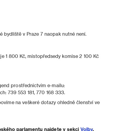
é bydliště v Praze 7 naopak nutné není.
je 1 800 Kč, místopředsedy komise 2 100 Kč
gend prostřednictvím e-mailu:
lech: 739 553 181, 770 168 333.
ovíme na veškeré dotazy ohledně členství ve
pského parlamentu najdete v sekci
Volby
.