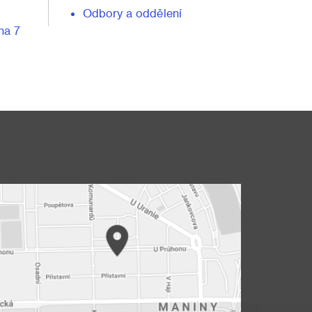
Odbory a oddělení
ha 7