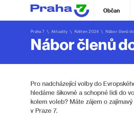
Občan
Praha 7
\
Aktuality
\ Květen 2024 \ Nábor členů do 
Nábor členů do
Pro nadcházející volby do Evropskéh
hledáme šikovné a schopné lidi do vo
kolem voleb? Máte zájem o zajímavý 
v Praze 7.