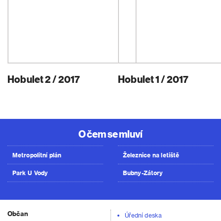
Hobulet 2 / 2017
Hobulet 1 / 2017
O čem se mluví
Metropolitní plán
Železnice na letiště
Park U Vody
Bubny-Zátory
Občan
Úřední deska