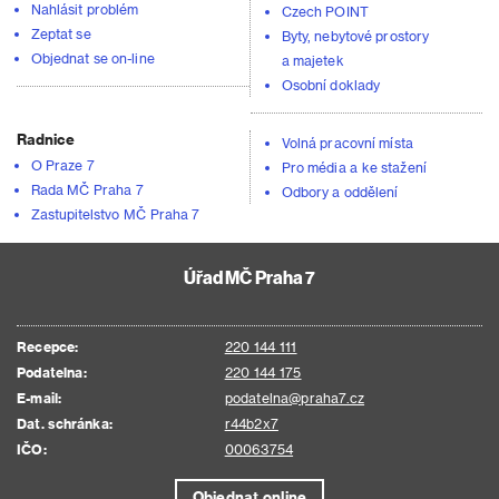
Nahlásit problém
Czech POINT
Zeptat se
Byty, nebytové prostory
Objednat se on-line
a majetek
Osobní doklady
Radnice
Volná pracovní místa
O Praze 7
Pro média a ke stažení
Rada MČ Praha 7
Odbory a oddělení
Zastupitelstvo MČ Praha 7
Úřad MČ Praha 7
Recepce:
220 144 111
Podatelna:
220 144 175
E-mail:
podatelna@praha7.cz
Dat. schránka:
r44b2x7
IČO:
00063754
Objednat online