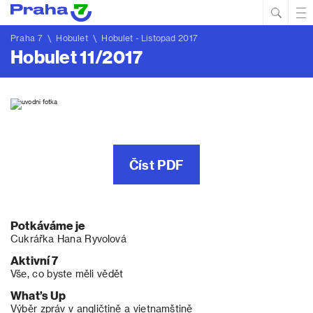
Hled
Prim
Men
Praha 7
\
Hobulet
\
Hobulet - Listopad 2017
Hobulet 11/2017
Číst PDF
Potkáváme je
Cukrářka Hana Ryvolová
Aktivní 7
Vše, co byste měli vědět
What’s Up
Výběr zpráv v angličtině a vietnamštině