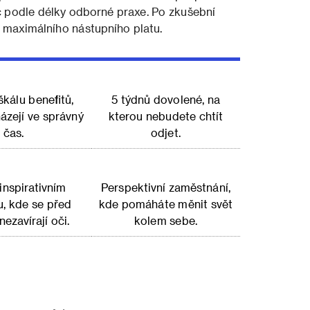
Kč podle délky odborné praxe. Po zkušební
 maximálního nástupního platu.
škálu benefitů,
5 týdnů dovolené, na
házejí ve správný
kterou nebudete chtít
čas.
odjet.
 inspirativním
Perspektivní zaměstnání,
u, kde se před
kde pomáháte měnit svět
ezavírají oči.
kolem sebe.