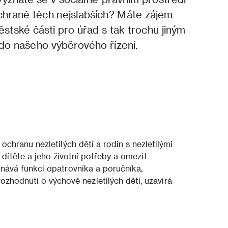
ochraně těch nejslabších? Máte zájem
ěstské části pro úřad s tak trochu jiným
 do našeho výběrového řízení.
 ochranu nezletilých dětí a rodin s nezletilými
a dítěte a jeho životní potřeby a omezit
onává funkci opatrovníka a poručníka,
ozhodnutí o výchově nezletilých dětí, uzavírá