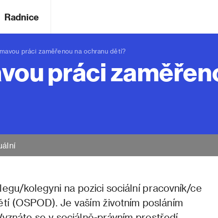
Radnice
avou práci zaměřenou na ochranu dětí?
avou práci zaměřen
uální
egu/kolegyni na pozici sociální pracovník/ce
dětí (OSPOD). Je vaším životním posláním
znáte se v sociálně-právním prostředí