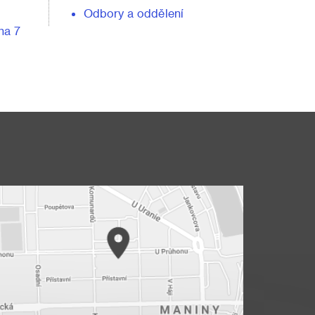
Odbory a oddělení
ha 7