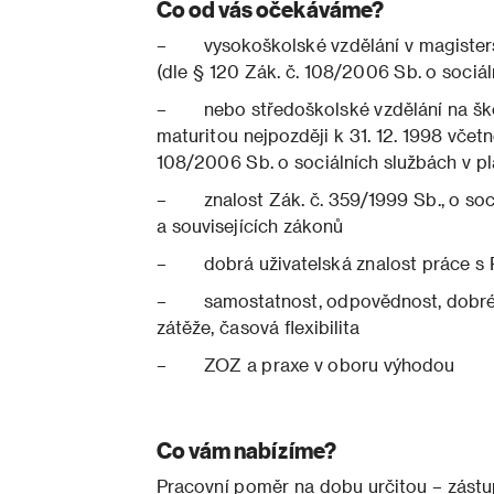
Co od vás očekáváme?
– vysokoškolské vzdělání v magister
(dle § 120 Zák. č. 108/2006 Sb. o sociál
– nebo středoškolské vzdělání na ško
maturitou nejpozději k 31. 12. 1998 vče
108/2006 Sb. o sociálních službách v pl
– znalost Zák. č. 359/1999 Sb., o soci
a souvisejících zákonů
– dobrá uživatelská znalost práce s
– samostatnost, odpovědnost, dobré k
zátěže, časová flexibilita
– ZOZ a praxe v oboru výhodou
Co vám nabízíme?
Pracovní poměr na dobu určitou – zástu