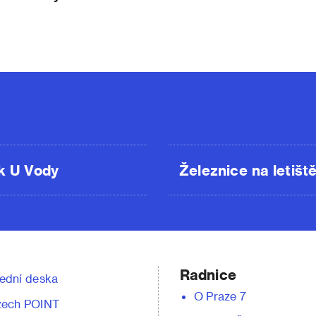
k U Vody
Železnice na letišt
Radnice
ední deska
O Praze 7
zech POINT