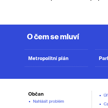
O čem se mluví
Metropolitní plán
Par
Občan
Úř
Nahlásit problém
C