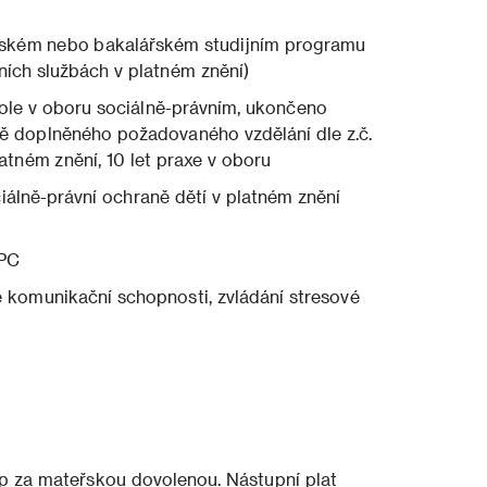
ském nebo bakalářském studijním programu
ních službách v platném znění)
le v oboru sociálně-právním, ukončeno
tně doplněného požadovaného vzdělání dle z.č.
atném znění, 10 let praxe v oboru
álně-právní ochraně dětí v platném znění
 PC
omunikační schopnosti, zvládání stresové
p za mateřskou dovolenou. Nástupní plat