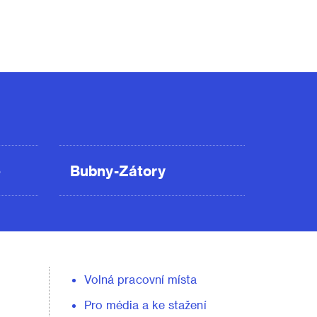
ě
Bubny-Zátory
Volná pracovní místa
Pro média a ke stažení