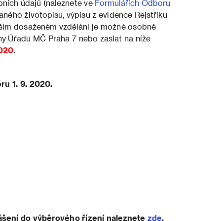
bních údajů (naleznete ve
Formulářích Odboru
aného životopisu, výpisu z evidence Rejstříku
yšším dosaženém vzdělání je možné osobně
ny Úřadu MČ Praha 7 nebo zaslat na níže
2020
.
u 1. 9. 2020.
ášení do výběrového řízení naleznete
zde
.