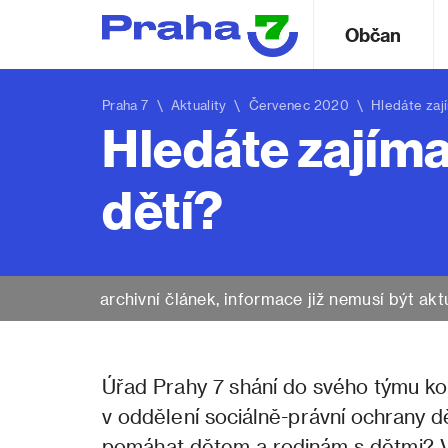
Občan
Praha 7
\
Aktuality
\ Červenec 2020 \ Hledáte zajím
Hledáte zajím
dětí?
archivní článek, informace již nemusí být akt
Úřad Prahy 7 shání do svého týmu kol
v oddělení sociálně-právní ochrany 
pomáhat dětem a rodinám s dětmi? Vy