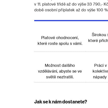
v 11. platové třídě až do výše 33 790,- 
době osobní příplatek až do výše 100 %
Širokou 
Platové ohodnocení,
které přic
které roste spolu s vámi.
Možnost dalšího
Práci v
vzdělávání, abyste se ve
kolektiv
světě neztratili.
nápady n
Jak se k nám dostanete?