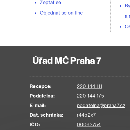
Zeptat se
By
Objednat se on-line
a 
Os
Úřad MČ Praha 7
Recepce:
220 144 111
Podatelna:
220 144 175
E-mail:
podatelna@praha7.cz
Dat. schránka:
r44b2x7
IČO:
00063754