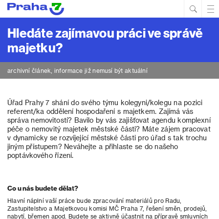
Hled
Prim
Men
Hledáte zajímavou práci ve správě
majetku?
archivní článek, informace již nemusí být aktuální
Úřad Prahy 7 shání do svého týmu kolegyni/kolegu na pozici
referent/ka oddělení hospodaření s majetkem. Zajímá vás
správa nemovitostí? Bavilo by vás zajišťovat agendu komplexní
péče o nemovitý majetek městské části? Máte zájem pracovat
v dynamicky se rozvíjející městské části pro úřad s tak trochu
jiným přístupem? Neváhejte a přihlaste se do našeho
poptávkového řízení.
Co u nás budete dělat?
Hlavní náplní vaší práce bude zpracování materiálů pro Radu,
Zastupitelstvo a Majetkovou komisi MČ Praha 7, řešení směn, prodejů,
nabytí, břemen apod. Budete se aktivně účastnit na přípravě smluvních