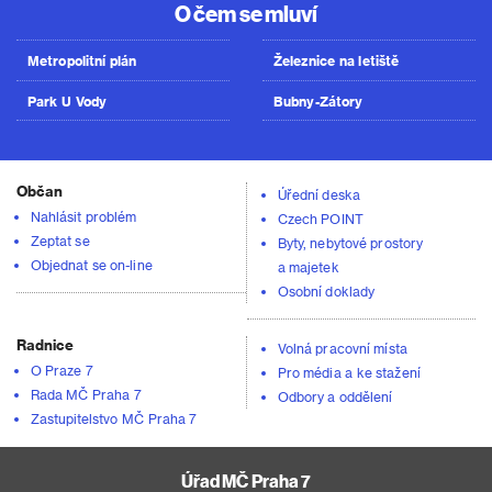
O čem se mluví
Metropolitní plán
Železnice na letiště
Park U Vody
Bubny-Zátory
Občan
Úřední deska
Nahlásit problém
Czech POINT
Zeptat se
Byty, nebytové prostory
Objednat se on-line
a majetek
Osobní doklady
Radnice
Volná pracovní místa
O Praze 7
Pro média a ke stažení
Rada MČ Praha 7
Odbory a oddělení
Zastupitelstvo MČ Praha 7
Úřad MČ Praha 7