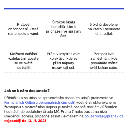
Širokou škálu
Platové
5 týdnů dovolené,
benefitů, které
ohodnocení, které
na kterou nebudete
přicházejí ve správný
roste spolu s vámi.
chtít odjet.
čas.
Možnost dalšího
Práci v inspirativním
Perspektivní
vzdělávání, abyste
kolektivu, kde se
zaměstnání, kde
se ve světě
před nápady
pomáháte měnit
neztratili.
nezavírají oči.
svět kolem sebe.
Jak se k nám dostanete?
Přihlášku a souhlas se zpracováním osobních údajů (naleznete ve
Formulářích Odboru personálních činností
) včetně strukturovaného
životopisu a motivačního dopisu je možné osobně doručit v úředních
hodinách do podatelny Úřadu MČ Praha 7 nebo zaslat na níže
uvedenou adresu, případně zaslat i e-mailem na
pouzarovae@praha7.cz
nejpozději do 13. 11. 2023
.