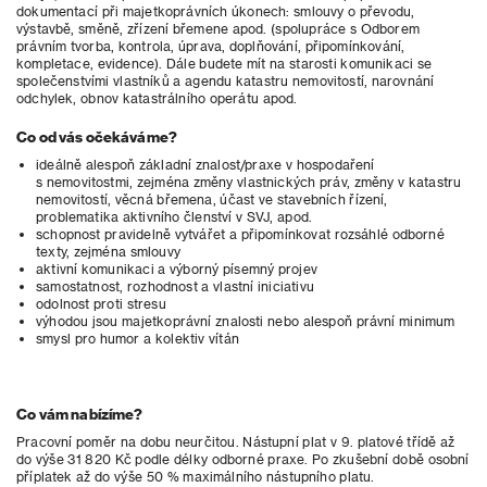
dokumentací při majetkoprávních úkonech: smlouvy o převodu,
výstavbě, směně, zřízení břemene apod. (spolupráce s Odborem
právním tvorba, kontrola, úprava, doplňování, připomínkování,
kompletace, evidence). Dále budete mít na starosti komunikaci se
společenstvími vlastníků a agendu katastru nemovitostí, narovnání
odchylek, obnov katastrálního operátu apod.
Co od vás očekáváme?
ideálně alespoň základní znalost/praxe v hospodaření
s nemovitostmi, zejména změny vlastnických práv, změny v katastru
nemovitostí, věcná břemena, účast ve stavebních řízení,
problematika aktivního členství v SVJ, apod.
schopnost pravidelně vytvářet a připomínkovat rozsáhlé odborné
texty, zejména smlouvy
aktivní komunikaci a výborný písemný projev
samostatnost, rozhodnost a vlastní iniciativu
odolnost proti stresu
výhodou jsou majetkoprávní znalosti nebo alespoň právní minimum
smysl pro humor a kolektiv vítán
Co vám nabízíme?
Pracovní poměr na dobu neurčitou. Nástupní plat v 9. platové třídě až
do výše 31 820 Kč podle délky odborné praxe. Po zkušební době osobní
příplatek až do výše 50 % maximálního nástupního platu.