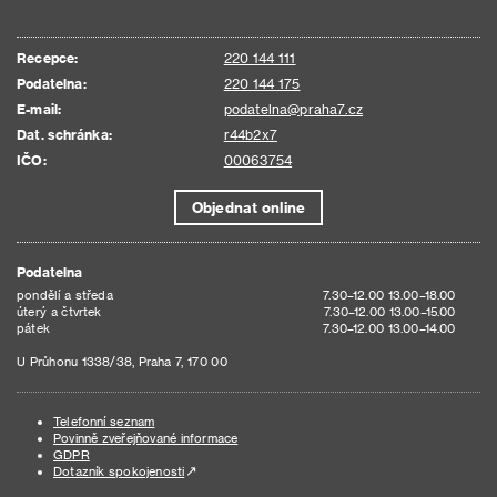
Recepce:
220 144 111
Podatelna:
220 144 175
E-mail:
podatelna@praha7.cz
Dat. schránka:
r44b2x7
IČO:
00063754
Objednat online
Podatelna
pondělí a středa
7.30–12.00 13.00–18.00
úterý a čtvrtek
7.30–12.00 13.00–15.00
pátek
7.30–12.00 13.00–14.00
U Průhonu 1338/38, Praha 7, 170 00
Telefonní seznam
Povinně zveřejňované informace
GDPR
Dotazník spokojenosti