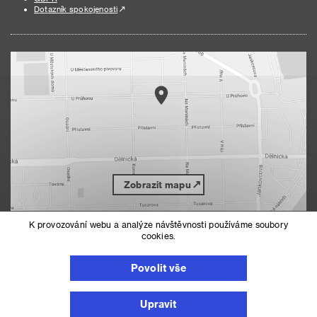
Dotazník spokojenosti
Zobrazit mapu
K provozování webu a analýze návštěvnosti používáme soubory
cookies.
Nahoru
Mapa serveru
Prohlášení o přístupnosti
Povolit vše
Nastavení cookies
Upravit
© 2026 Městská část Praha 7