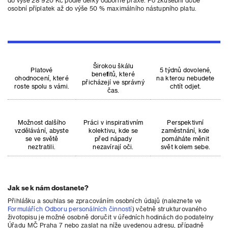
do výše 28 920 Kč podle délky odborné praxe. Po zkušební době
osobní příplatek až do výše 50 % maximálního nástupního platu.
Širokou škálu
Platové
5 týdnů dovolené,
benefitů, které
ohodnocení, které
na kterou nebudete
přicházejí ve správný
roste spolu s vámi.
chtít odjet.
čas.
Možnost dalšího
Práci v inspirativním
Perspektivní
vzdělávání, abyste
kolektivu, kde se
zaměstnání, kde
se ve světě
před nápady
pomáháte měnit
neztratili.
nezavírají oči.
svět kolem sebe.
Jak se k nám dostanete?
Přihlášku a souhlas se zpracováním osobních údajů (naleznete ve
Formulářích Odboru personálních činností
) včetně strukturovaného
životopisu je možné osobně doručit v úředních hodinách do podatelny
Úřadu MČ Praha 7 nebo zaslat na níže uvedenou adresu, případně