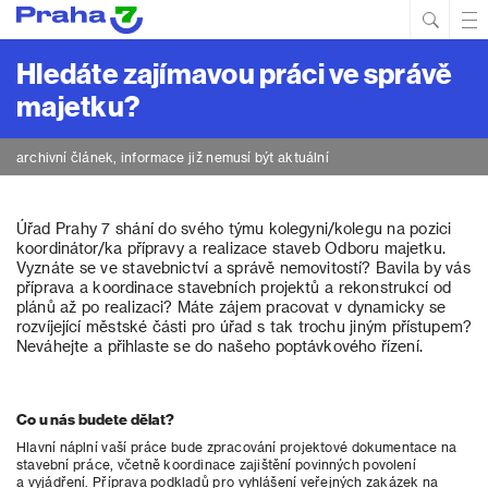
Hled
Prim
Men
Hledáte zajímavou práci ve správě
majetku?
archivní článek, informace již nemusí být aktuální
Úřad Prahy 7 shání do svého týmu kolegyni/kolegu na pozici
koordinátor/ka přípravy a realizace staveb Odboru majetku.
Vyznáte se ve stavebnictví a správě nemovitostí? Bavila by vás
příprava a koordinace stavebních projektů a rekonstrukcí od
plánů až po realizaci? Máte zájem pracovat v dynamicky se
rozvíjející městské části pro úřad s tak trochu jiným přístupem?
Neváhejte a přihlaste se do našeho poptávkového řízení.
Co u nás budete dělat?
Hlavní náplní vaší práce bude zpracování projektové dokumentace na
stavební práce, včetně koordinace zajištění povinných povolení
a vyjádření. Příprava podkladů pro vyhlášení veřejných zakázek na