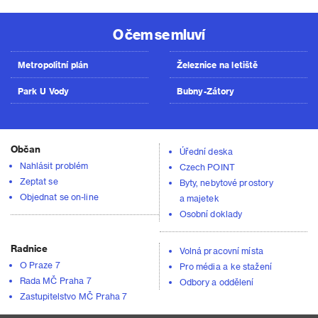
O čem se mluví
Metropolitní plán
Železnice na letiště
Park U Vody
Bubny-Zátory
Občan
Úřední deska
Nahlásit problém
Czech POINT
Zeptat se
Byty, nebytové prostory
Objednat se on-line
a majetek
Osobní doklady
Radnice
Volná pracovní místa
O Praze 7
Pro média a ke stažení
Rada MČ Praha 7
Odbory a oddělení
Zastupitelstvo MČ Praha 7