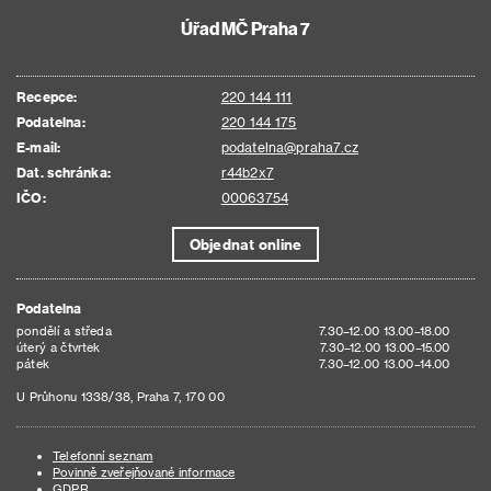
Úřad MČ Praha 7
Recepce:
220 144 111
Podatelna:
220 144 175
E-mail:
podatelna@praha7.cz
Dat. schránka:
r44b2x7
IČO:
00063754
Objednat online
Podatelna
pondělí a středa
7.30–12.00 13.00–18.00
úterý a čtvrtek
7.30–12.00 13.00–15.00
pátek
7.30–12.00 13.00–14.00
U Průhonu 1338/38, Praha 7, 170 00
Telefonní seznam
Povinně zveřejňované informace
GDPR