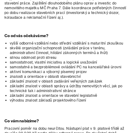
stavební práce. Zajištění dlouhodobého plánu oprav a investic do
nemovitého majetku MČ Praha 7. Dále koordinace potřebných činností
po dobu realizace stavebních prací (investorský a technický dozor,
kolaudace a reklamační řízení aj.).
Co od vás očekáváme?
vyšší odborné vzdělání nebo střední vzdělání s maturitní zkouškou
skvělé organizační schopnosti (zvládání práce v terénu,
administrativní činnost, hlídání zákonných termínů a lhůt)
silnou odolnost proti stresu
samostatnost, vlastní iniciativu a logické uvažování
samostatné a bezproblémové ovládání PC na kancelářské úrovni
aktivní komunikaci a výborný písemný projev
znalosti a orientace v oblasti stavebnictví
základní znalost v oblasti zadávání veřejných zakázek
základní znalost v oblasti správy a údržby nemovitých věcí, jak po
technické tak i administrativní stránce
základní znalost a orientace ve stavební legislativě
výhodou znalost základů projektového řízení
Co vám nabízíme?
Pracovní poměr na dobu neurčitou. Nástupní plat v 9. platové třídě až