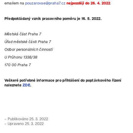
emailem na
pouzarovae@praha7.cz
nejpozději do 26. 4. 2022
.
Předpokládaný vznik pracovního poměru je 16. 5. 2022.
Městská část Praha 7
Úřad městské části Praha 7
Odbor personálních činností
U Průhonu 1338/38
170 00 Praha 7
Veškeré potřebné informace pro přihlášení do poptávkového řízení
naleznete
ZDE
.
– Publikováno 25. 3. 2022
– Upraveno 25. 3. 2022