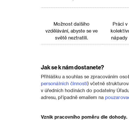
Možnost dalšího
Práci v
vzdělávání, abyste se ve
kolektiv
světě neztratili.
nápady n
Jak se k nám dostanete?
Přihlášku a souhlas se zpracováním oso
personálních činností
) včetně strukturo
v úředních hodinách do podatelny Úřad
adresu, případně emailem na
pouzarova
Vznik pracovního poměru dle dohody.