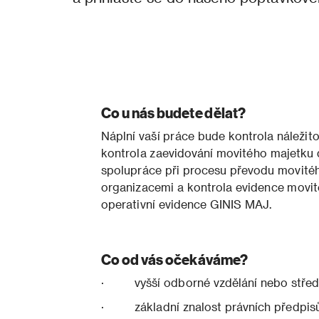
Co u nás budete dělat?
Náplní vaší práce bude kontrola náležito
kontrola zaevidování movitého majetku d
spolupráce při procesu převodu movité
organizacemi a kontrola evidence movit
operativní evidence GINIS MAJ.
Co od vás očekáváme?
· vyšší odborné vzdělání nebo střední
· základní znalost právních předpisů 