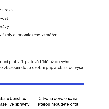
 úrovni
ivost
právy
 školy ekonomického zaměření
pní plat v 9. platové třídě až do výše
o zkušební době osobní příplatek až do výše
škálu benefitů,
5 týdnů dovolené, na
házejí ve správný
kterou nebudete chtít