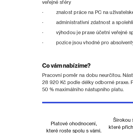
veřejné sféry
· znalost práce na PC na uživatelské
· administrativní zdatnost a spolehl
· výhodou je praxe účetní veřejné s
· pozice jsou vhodné pro absolventy
Co vám nabízíme?
Pracovní poměr na dobu neurčitou. Nástu
28 920 Kč podle délky odborné praxe. P
50 % maximálního nástupního platu.
Širokou 
Platové ohodnocení,
které přic
které roste spolu s vámi.