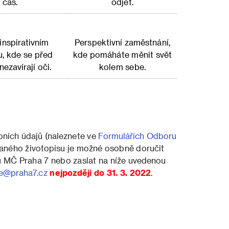
čas.
odjet.
 inspirativním
Perspektivní zaměstnání,
u, kde se před
kde pomáháte měnit svět
ezavírají oči.
kolem sebe.
bních údajů (naleznete ve
Formulářích Odboru
vaného životopisu je možné osobně doručit
u MČ Praha 7 nebo zaslat na níže uvedenou
e@praha7.cz
nejpozději do 31. 3. 2022
.