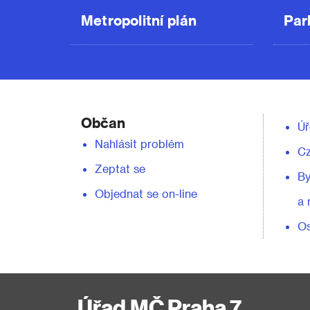
Metropolitní plán
Par
Občan
Úř
Nahlásit problém
C
Zeptat se
By
Objednat se on-line
a 
Os
Úřad MČ Praha 7