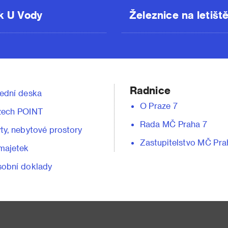
k U Vody
Železnice na letišt
Radnice
ední deska
O Praze 7
zech POINT
Rada MČ Praha 7
ty, nebytové prostory
Zastupitelstvo MČ Pra
majetek
obní doklady