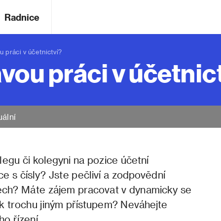
Radnice
práci v účetnictví?
vou práci v účetnic
uální
egu či kolegyni na pozice účetní
 s čísly? Jste pečliví a zodpovědní
isech? Máte zájem pracovat v dynamicky se
tak trochu jiným přístupem? Neváhejte
o řízení.