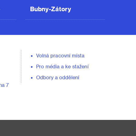
ě
Bubny-Zátory
Volná pracovní místa
Pro média a ke stažení
Odbory a oddělení
ha 7