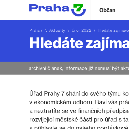
Občan
Praha 7
\
Aktuality
\ Únor 2022 \ Hledáte zajímavou 
Hledáte zajíma
archivní článek, informace již nemusí být akt
Úřad Prahy 7 shání do svého týmu kol
v ekonomickém odboru. Baví vás práce
a neztratíte se ve finančních předp
rozvíjející městské části pro úřad s 
a přihlaste se do našeho poptávkovéh