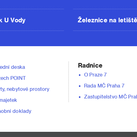
k U Vody
Železnice na letišt
Radnice
ední deska
O Praze 7
zech POINT
Rada MČ Praha 7
ty, nebytové prostory
Zastupitelstvo MČ Pra
majetek
obní doklady