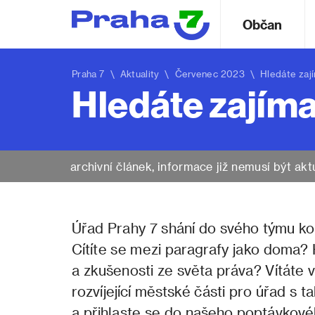
Občan
Praha 7
\
Aktuality
\ Červenec 2023 \ Hledáte zajíma
Hledáte zajíma
archivní článek, informace již nemusí být akt
Úřad Prahy 7 shání do svého týmu kol
Cítíte se mezi paragrafy jako doma? 
a zkušenosti ze světa práva? Vítáte
rozvíjející městské části pro úřad s 
a přihlaste se do našeho poptávkovéh