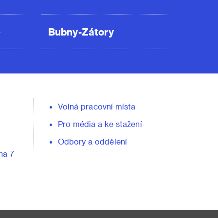
ě
Bubny-Zátory
Volná pracovní místa
Pro média a ke stažení
Odbory a oddělení
ha 7