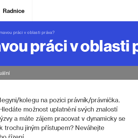
Radnice
vou práci v oblasti práva?
vou práci v oblasti
uální
egyni/kolegu na pozici právník/právnička.
Hledáte možnost uplatnění svých znalostí
 výzvy a máte zájem pracovat v dynamicky se
tak trochu jiným přístupem? Neváhejte
o řízení.