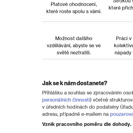
Širokou 
Platové ohodnocení,
které přic
které roste spolu s vámi.
Možnost dalšího
Práci v
vzdělávání, abyste se ve
kolektiv
světě neztratili.
nápady n
Jak se k nám dostanete?
Přihlášku a souhlas se zpracováním oso
personálních činností
) včetně strukturo
v úředních hodinách do podatelny Úřad
adresu, případně e-mailem na
pouzarov
Vznik pracovního poměru dle dohody.