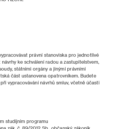
ypracovávat právní stanoviska pro jednotlivé
 návrhy ke schválení radou a zastupitelstvem,
oudy, státními orgány a jinými právními
městská část ustanovena opatrovníkem. Budete
při vypracovávání návrhů smluv, včetně účasti
ém studijním programu
éna zák. č. 89/2012 Sb., občanský zákoník,