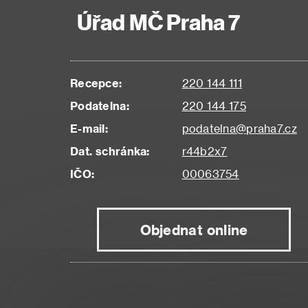
Úřad MČ Praha 7
Recepce:
220 144 111
Podatelna:
220 144 175
E-mail:
podatelna@praha7.cz
Dat. schránka:
r44b2x7
IČO:
00063754
Objednat online