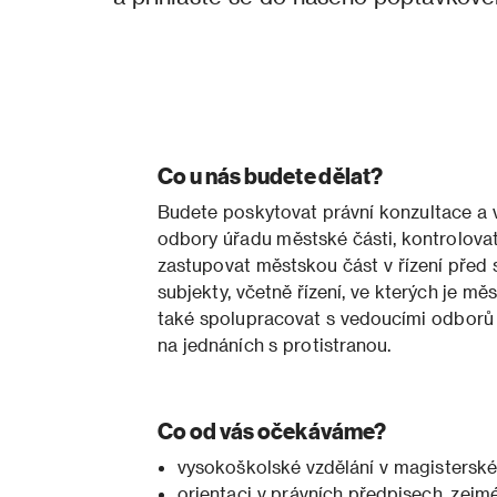
Co u nás budete dělat?
Budete poskytovat právní konzultace a v
odbory úřadu městské části, kontrolovat
zastupovat městskou část v řízení před s
subjekty, včetně řízení, ve kterých je 
také spolupracovat s vedoucími odborů 
na jednáních s protistranou.
Co od vás očekáváme?
vysokoškolské vzdělání v magistersk
orientaci v právních předpisech, zejm