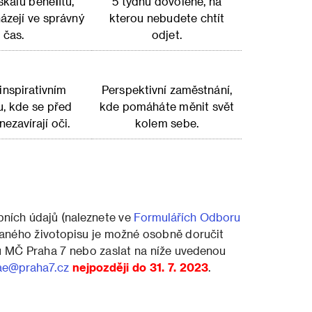
škálu benefitů,
5 týdnů dovolené, na
házejí ve správný
kterou nebudete chtít
čas.
odjet.
 inspirativním
Perspektivní zaměstnání,
u, kde se před
kde pomáháte měnit svět
ezavírají oči.
kolem sebe.
bních údajů (naleznete ve
Formulářích Odboru
vaného životopisu je možné osobně doručit
u MČ Praha 7 nebo zaslat na níže uvedenou
ae@praha7.cz
nejpozději do 31. 7. 2023
.