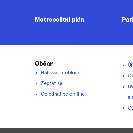
Metropolitní plán
Par
Občan
Úř
Nahlásit problém
C
Zeptat se
By
Objednat se on-line
a 
Os