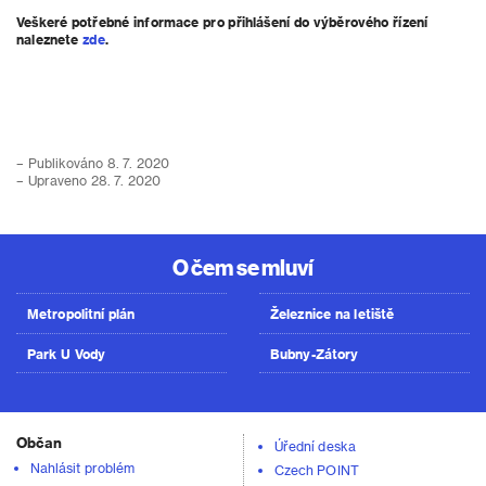
Veškeré potřebné informace pro přihlášení do výběrového řízení
naleznete
zde
.
– Publikováno 8. 7. 2020
– Upraveno 28. 7. 2020
O čem se mluví
Metropolitní plán
Železnice na letiště
Park U Vody
Bubny-Zátory
Občan
Úřední deska
Nahlásit problém
Czech POINT