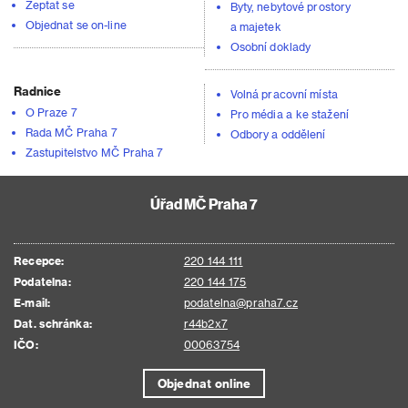
Zeptat se
Byty, nebytové prostory
Objednat se on-line
a majetek
Osobní doklady
Radnice
Volná pracovní místa
O Praze 7
Pro média a ke stažení
Rada MČ Praha 7
Odbory a oddělení
Zastupitelstvo MČ Praha 7
Úřad MČ Praha 7
Recepce:
220 144 111
Podatelna:
220 144 175
E-mail:
podatelna@praha7.cz
Dat. schránka:
r44b2x7
IČO:
00063754
Objednat online