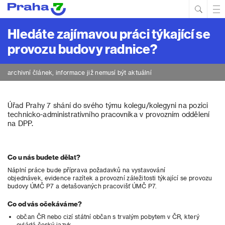
Hled
Prim
Men
Hledáte zajímavou práci týkající se
provozu budovy radnice?
archivní článek, informace již nemusí být aktuální
Úřad Prahy 7 shání do svého týmu kolegu/kolegyni na pozici
technicko-administrativního pracovníka v provozním oddělení
na DPP.
Co u nás budete dělat?
Náplní práce bude příprava požadavků na vystavování
objednávek, evidence razítek a provozní záležitosti týkající se provozu
budovy ÚMČ P7 a detašovaných pracovišť ÚMČ P7.
Co od vás očekáváme?
občan ČR nebo cizí státní občan s trvalým pobytem v ČR, který
ovládá český jazyk