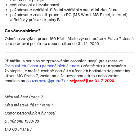
svéprávnost a bezúhonnost
požadované vzdělání: Střední vzdělání s maturitní zkouškou
požadované znalosti: práce na PC (MS Word, MS Excel, Internet)
a řidičský průkaz skupiny B
Co vám nabízíme?
Odměnu za výkon práce 150 Kč/h. Místo výkonu práce v Praze 7. Jedná
se o pracovní poměr na dobu určitou do 31. 12. 2020.
Přihlášku a souhlas se zpracováním osobních údajů (naleznete ve
Formulářích Odboru personálních činností
) včetně strukturovaného
životopisu je možné osobně doručit v úředních hodinách do podatelny
Úřadu MČ Praha 7, zaslat na níže uvedenou adresu nebo zaslat
emailem na
pouzarovae@praha7.cz
n
ejpozději do 31. 7. 2020
.
Městská část Praha 7
Úřad městské části Praha 7
Odbor personálních činností
U Průhonu 1338/38
170 00 Praha 7