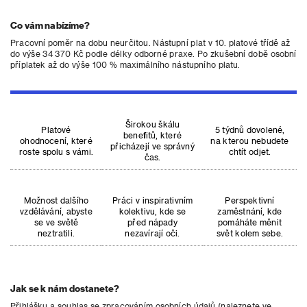
Co vám nabízíme?
Pracovní poměr na dobu neurčitou. Nástupní plat v 10. platové třídě až
do výše 34 370 Kč podle délky odborné praxe. Po zkušební době osobní
příplatek až do výše 100 % maximálního nástupního platu.
Širokou škálu
Platové
5 týdnů dovolené,
benefitů, které
ohodnocení, které
na kterou nebudete
přicházejí ve správný
roste spolu s vámi.
chtít odjet.
čas.
Možnost dalšího
Práci v inspirativním
Perspektivní
vzdělávání, abyste
kolektivu, kde se
zaměstnání, kde
se ve světě
před nápady
pomáháte měnit
neztratili.
nezavírají oči.
svět kolem sebe.
Jak se k nám dostanete?
Přihlášku a souhlas se zpracováním osobních údajů (naleznete ve