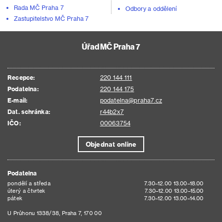
Rada MČ Praha 7
Odbory a oddělení
Zastupitelstvo MČ Praha 7
Úřad MČ Praha 7
Recepce:
220 144 111
Podatelna:
220 144 175
E-mail:
podatelna@praha7.cz
Dat. schránka:
r44b2x7
IČO:
00063754
Objednat online
Podatelna
pondělí a středa
7.30–12.00 13.00–18.00
úterý a čtvrtek
7.30–12.00 13.00–15.00
pátek
7.30–12.00 13.00–14.00
U Průhonu 1338/38, Praha 7, 170 00