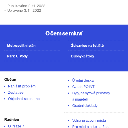
– Publikováno 2. 11. 2022
– Upraveno 3. 11. 2022
O čem se mluví
Metropolitní plán
Železnice na letiště
Park U Vody
Bubny-Zátory
Občan
Úřední deska
Nahlásit problém
Czech POINT
Zeptat se
Byty, nebytové prostory
Objednat se on-line
a majetek
Osobní doklady
Radnice
Volná pracovní místa
O Praze 7
Pro média a ke stažení