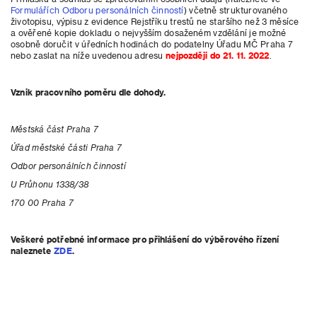
Formulářích Odboru personálních činností
) včetně strukturovaného
životopisu, výpisu z evidence Rejstříku trestů ne staršího než 3 měsíce
a ověřené kopie dokladu o nejvyšším dosaženém vzdělání je možné
osobně doručit v úředních hodinách do podatelny Úřadu MČ Praha 7
nebo zaslat na níže uvedenou adresu
nejpozději do 21. 11. 2022
.
Vznik pracovního poměru dle dohody.
Městská část Praha 7
Úřad městské části Praha 7
Odbor personálních činností
U Průhonu 1338/38
170 00 Praha 7
Veškeré potřebné informace pro přihlášení do výběrového řízení
naleznete
ZDE
.