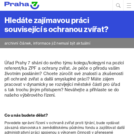
Hled
Prim
Men
Hledáte zajímavou práci
související s ochranou zvířat?
archivní článek, informace již nemusí být aktuální
Úřad Prahy 7 shání do svého týmu kolegu/kolegyni na pozici
referent/ka ZPF a ochrany zvířat. Je péče o přírodu vaším
životním posláním? Chcete zúročit své znalosti a zkušenosti
při ochraně zvířat a další smysluplné práci? Máte zájem
pracovat v dynamicky se rozvíjející městské části pro úřad
s tak trochu jiným přístupem? Neváhejte a přihlaste se do
našeho výběrového řízení.
Co u nás budete dělat?
Povedete správní řízení v ochraně zvířat proti týrání, bude vydávat
závazná stanoviska k zemědělskému půdnímu fondu a zajišťovat další
administrativní práci spojenou s výkonem činnosti v přenesené