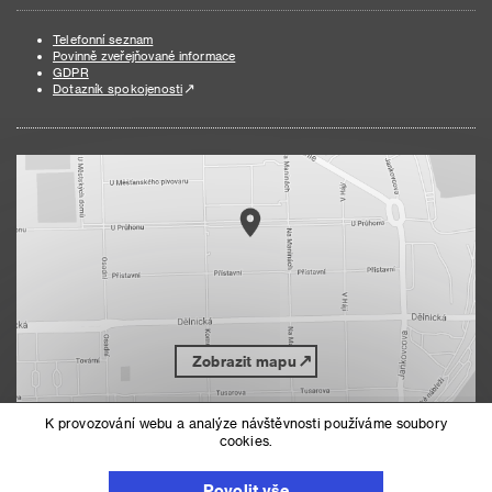
Telefonní seznam
Povinně zveřejňované informace
GDPR
Dotazník spokojenosti
Zobrazit mapu
K provozování webu a analýze návštěvnosti používáme soubory
cookies.
Nahoru
Mapa serveru
Prohlášení o přístupnosti
Povolit vše