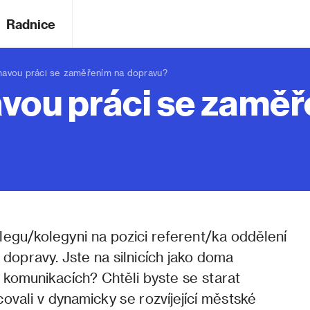
Radnice
avou práci se zaměřením na dopravu?
avou práci se zamě
legu/kolegyni na pozici referent/ka oddělení
 dopravy. Jste na silnicích jako doma
 komunikacích? Chtěli byste se starat
ovali v dynamicky se rozvíjející městské