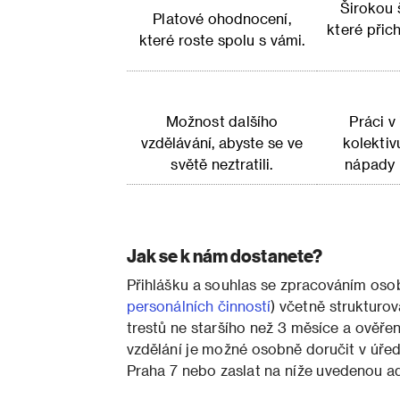
Širokou 
Platové ohodnocení,
které přic
které roste spolu s vámi.
Možnost dalšího
Práci v
vzdělávání, abyste se ve
kolektiv
světě neztratili.
nápady n
Jak se k nám dostanete?
Přihlášku a souhlas se zpracováním oso
personálních činností
) včetně strukturov
trestů ne staršího než 3 měsíce a ověř
vzdělání je možné osobně doručit v úř
Praha 7 nebo zaslat na níže uvedenou 