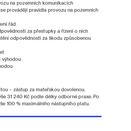
vozu na pozemních komunikacích
 se provádějí pravidla provozu na pozemních
vní řád
povědnosti za přestupky a řízení o nich
ištění odpovědnosti za škodu způsobenou
et
i výhodou
ýhodou
itou – zástup za mateřskou dovolenou.
 výše 31 240 Kč podle délky odborné praxe. Po
ýše 100 % maximálního nástupního platu.