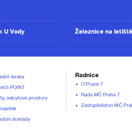
k U Vody
Železnice na letišt
Radnice
ední deska
O Praze 7
zech POINT
Rada MČ Praha 7
ty, nebytové prostory
Zastupitelstvo MČ Pra
majetek
obní doklady