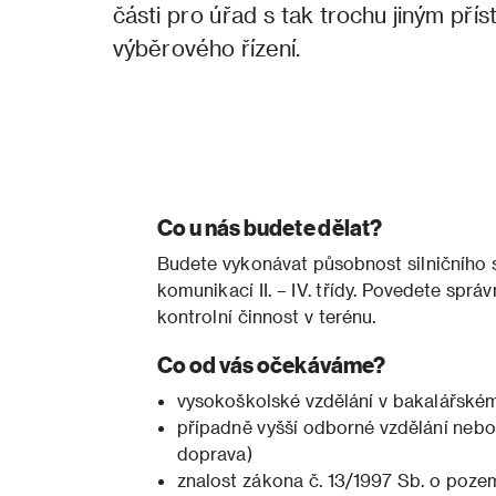
části pro úřad s tak trochu jiným př
výběrového řízení.
Co u nás budete dělat?
Budete vykonávat působnost silničního 
komunikací II. – IV. třídy. Povedete správ
kontrolní činnost v terénu.
Co od vás očekáváme?
vysokoškolské vzdělání v bakalářské
případně vyšší odborné vzdělání nebo 
doprava)
znalost zákona č. 13/1997 Sb. o poz