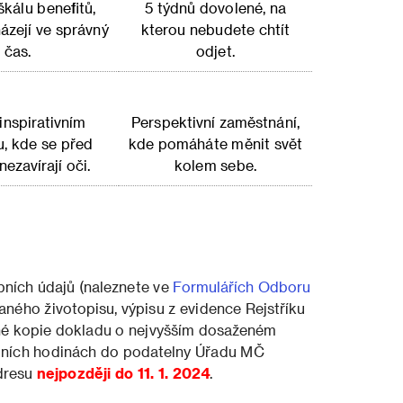
škálu benefitů,
5 týdnů dovolené, na
házejí ve správný
kterou nebudete chtít
čas.
odjet.
 inspirativním
Perspektivní zaměstnání,
u, kde se před
kde pomáháte měnit svět
ezavírají oči.
kolem sebe.
bních údajů (naleznete ve
Formulářích Odboru
aného životopisu, výpisu z evidence Rejstříku
ené kopie dokladu o nejvyšším dosaženém
edních hodinách do podatelny Úřadu MČ
adresu
nejpozději do 11. 1. 2024
.