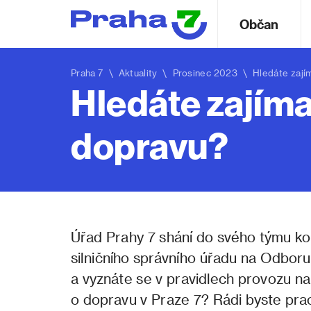
Občan
Praha 7
\
Aktuality
\ Prosinec 2023 \ Hledáte zajím
Hledáte zajím
dopravu?
Úřad Prahy 7 shání do svého týmu ko
silničního správního úřadu na Odboru
a vyznáte se v pravidlech provozu na
o dopravu v Praze 7? Rádi byste prac