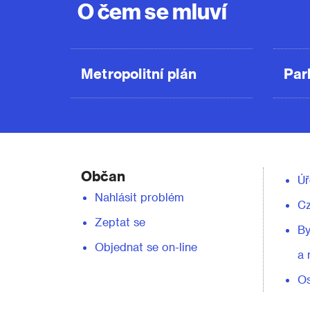
O čem se mluví
Metropolitní plán
Par
Občan
Úř
Nahlásit problém
C
Zeptat se
By
Objednat se on-line
a 
Os