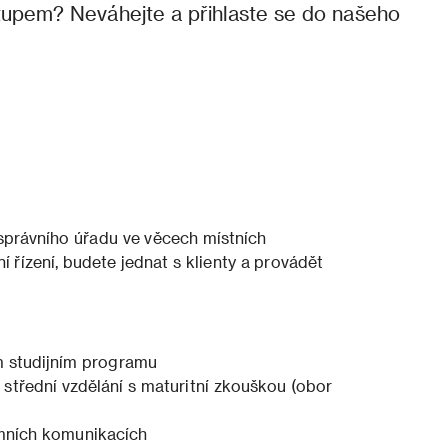
ístupem? Neváhejte a přihlaste se do našeho
správního úřadu ve věcech místních
ní řízení, budete jednat s klienty a provádět
m studijním programu
střední vzdělání s maturitní zkouškou (obor
emních komunikacích