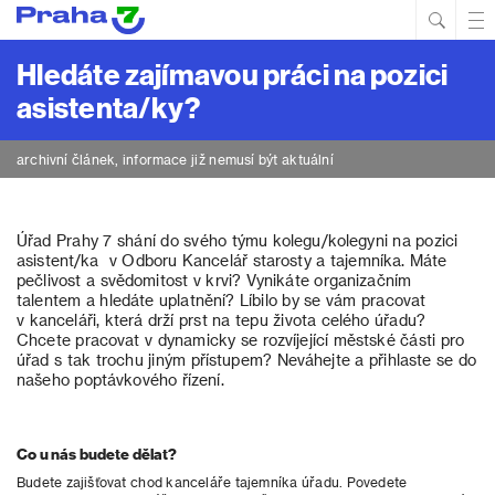
Hled
Prim
Men
Hledáte zajímavou práci na pozici
asistenta/ky?
archivní článek, informace již nemusí být aktuální
Úřad Prahy 7 shání do svého týmu kolegu/kolegyni na pozici
asistent/ka v Odboru Kancelář starosty a tajemníka. Máte
pečlivost a svědomitost v krvi? Vynikáte organizačním
talentem a hledáte uplatnění? Líbilo by se vám pracovat
v kanceláři, která drží prst na tepu života celého úřadu?
Chcete pracovat v dynamicky se rozvíjející městské části pro
úřad s tak trochu jiným přístupem? Neváhejte a přihlaste se do
našeho poptávkového řízení.
Co u nás budete dělat?
Budete zajišťovat chod kanceláře tajemníka úřadu. Povedete