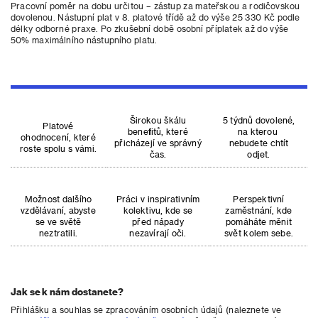
Pracovní poměr na dobu určitou – zástup za mateřskou a rodičovskou
dovolenou. Nástupní plat v 8. platové třídě až do výše 25 330 Kč podle
délky odborné praxe. Po zkušební době osobní příplatek až do výše
50% maximálního nástupního platu.
Širokou škálu
5 týdnů dovolené,
Platové
benefitů, které
na kterou
ohodnocení, které
přicházejí ve správný
nebudete chtít
roste spolu s vámi.
čas.
odjet.
Možnost dalšího
Práci v inspirativním
Perspektivní
vzdělávaní, abyste
kolektivu, kde se
zaměstnání, kde
se ve světě
před nápady
pomáháte měnit
neztratili.
nezavírají oči.
svět kolem sebe.
Jak se k nám dostanete?
Přihlášku a souhlas se zpracováním osobních údajů (naleznete ve