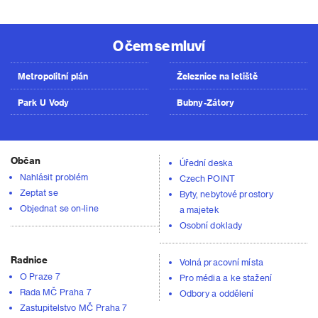
O čem se mluví
Metropolitní plán
Železnice na letiště
Park U Vody
Bubny-Zátory
Občan
Úřední deska
Nahlásit problém
Czech POINT
Zeptat se
Byty, nebytové prostory
Objednat se on-line
a majetek
Osobní doklady
Radnice
Volná pracovní místa
O Praze 7
Pro média a ke stažení
Rada MČ Praha 7
Odbory a oddělení
Zastupitelstvo MČ Praha 7