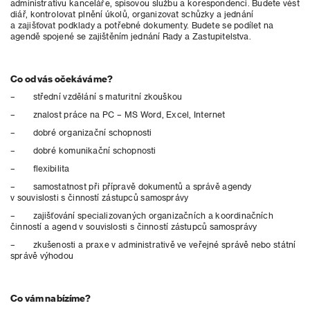
administrativu kanceláře, spisovou službu a korespondenci. Budete vést
diář, kontrolovat plnění úkolů, organizovat schůzky a jednání
a zajišťovat podklady a potřebné dokumenty. Budete se podílet na
agendě spojené se zajištěním jednání Rady a Zastupitelstva.
Co od vás očekáváme?
– střední vzdělání s maturitní zkouškou
– znalost práce na PC – MS Word, Excel, Internet
– dobré organizační schopnosti
– dobré komunikační schopnosti
– flexibilita
– samostatnost při přípravě dokumentů a správě agendy
v souvislosti s činností zástupců samosprávy
– zajišťování specializovaných organizačních a koordinačních
činností a agend v souvislosti s činností zástupců samosprávy
– zkušenosti a praxe v administrativě ve veřejné správě nebo státní
správě výhodou
Co vám nabízíme?