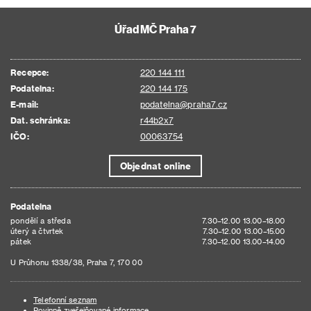
Úřad MČ Praha 7
Recepce:
220 144 111
Podatelna:
220 144 175
E-mail:
podatelna@praha7.cz
Dat. schránka:
r44b2x7
IČO:
00063754
Objednat online
Podatelna
pondělí a středa
7.30–12.00 13.00–18.00
úterý a čtvrtek
7.30–12.00 13.00–15.00
pátek
7.30–12.00 13.00–14.00
U Průhonu 1338/38, Praha 7, 170 00
Telefonní seznam
Povinně zveřejňované informace