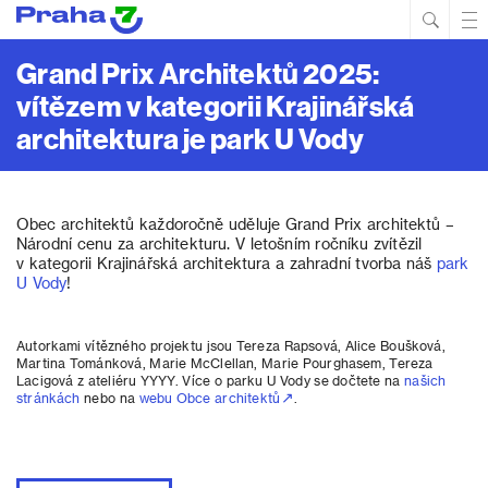
Hled
Prim
Men
Grand Prix Architektů 2025:
vítězem v kategorii Krajinářská
architektura je park U Vody
Obec architektů každoročně uděluje Grand Prix architektů –
Národní cenu za architekturu. V letošním ročníku zvítězil
v kategorii Krajinářská architektura a zahradní tvorba náš
park
U Vody
!
Autorkami vítězného projektu jsou Tereza Rapsová, Alice Boušková,
Martina Tománková, Marie McClellan, Marie Pourghasem, Tereza
Lacigová z ateliéru YYYY. Více o parku U Vody se dočtete na
našich
stránkách
nebo na
webu Obce architektů
.