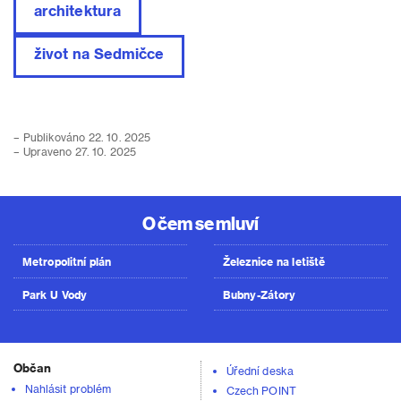
architektura
život na Sedmičce
– Publikováno 22. 10. 2025
– Upraveno 27. 10. 2025
O čem se mluví
Metropolitní plán
Železnice na letiště
Park U Vody
Bubny-Zátory
Občan
Úřední deska
Nahlásit problém
Czech POINT