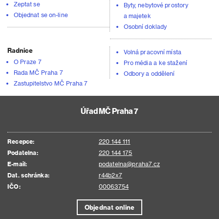
Zeptat se
Byty, nebytové prostory
Objednat se on-line
a majetek
Osobní doklady
Radnice
Volná pracovní místa
O Praze 7
Pro média a ke stažení
Rada MČ Praha 7
Odbory a oddělení
Zastupitelstvo MČ Praha 7
Úřad MČ Praha 7
Recepce:
220 144 111
Podatelna:
220 144 175
E-mail:
podatelna@praha7.cz
Dat. schránka:
r44b2x7
IČO:
00063754
Objednat online