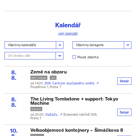
Kalendář
celý kalendář
Pouze zdarma
8.
Země na obzoru
8.
Děti a mládež
Jiné
Detail
od 14:00,
DOX Centrum současného umění,
Poupětova 1, Praha 7
8.
The Living Tombstone + support: Tokyo
Machine
8.
Koncerty
Detail
od 20:00,
SaSaZu,
Bubenské nábřeží 306,
Praha 7
10.
Velkoobjemové kontejnery – Šimáčkova 8
8.
Kontejnery