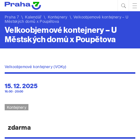
Hled
Prim
Men
Praha 7
\
Kalendář
\ Kontejnery \ Velkoobjemové kontejnery – U
Městských domů x Poupětova
Velkoobjemové kontejnery – U
Městských domů x Poupětova
Velkoobjemové kontejnery (VOKy)
15. 12. 2025
16:00 - 20:00
Kontejnery
zdarma