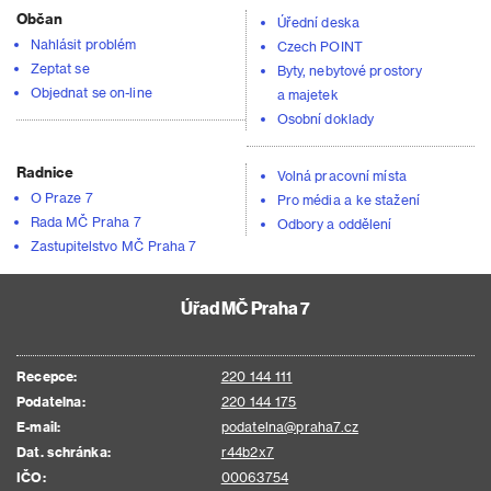
Občan
Úřední deska
Nahlásit problém
Czech POINT
Zeptat se
Byty, nebytové prostory
Objednat se on-line
a majetek
Osobní doklady
Radnice
Volná pracovní místa
O Praze 7
Pro média a ke stažení
Rada MČ Praha 7
Odbory a oddělení
Zastupitelstvo MČ Praha 7
Úřad MČ Praha 7
Recepce:
220 144 111
Podatelna:
220 144 175
E-mail:
podatelna@praha7.cz
Dat. schránka:
r44b2x7
IČO:
00063754