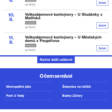
Detail
od 16:00,
10.
Velkoobjemové kontejnery – U Studánky x
Malířská
8.
Kontejnery
Detail
od 16:00,
11.
Velkoobjemové kontejnery – U Městských
domů x Poupětova
8.
Kontejnery
Detail
od 16:00,
Načíst další události
O čem se mluví
Metropolitní plán
Železnice na letiště
Park U Vody
Bubny-Zátory