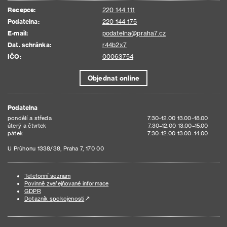
Recepce:
220 144 111
Podatelna:
220 144 175
E-mail:
podatelna@praha7.cz
Dat. schránka:
r44b2x7
IČO:
00063754
Objednat online
Podatelna
pondělí a středa
7.30–12.00 13.00–18.00
úterý a čtvrtek
7.30–12.00 13.00–15.00
pátek
7.30–12.00 13.00–14.00
U Průhonu 1338/38, Praha 7, 170 00
Telefonní seznam
Povinně zveřejňované informace
GDPR
Dotazník spokojenosti