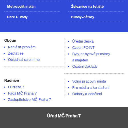
Metropolitní plán
Železnice na letiště
Park U Vody
Bubny-Zátory
Občan
Úřední deska
Nahlásit problém
Czech POINT
Zeptat se
Byty, nebytové prostory
Objednat se on-line
a majetek
Osobní doklady
Radnice
Volná pracovní místa
O Praze 7
Pro média a ke stažení
Rada MČ Praha 7
Odbory a oddělení
Zastupitelstvo MČ Praha 7
Úřad MČ Praha 7