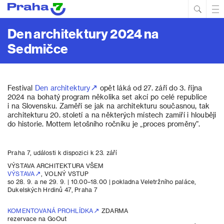
Hled
Prim
Men
Den architektury 2024 na
Sedmičce
Festival
Den architektury
opět láká od 27. září do 3. října
2024 na bohatý program několika set akcí po celé republice
i na Slovensku. Zaměří se jak na architekturu současnou, tak
architekturu 20. století a na některých místech zamíří i hlouběji
do historie. Mottem letošního ročníku je „proces proměny“.
Praha 7, události k dispozici k 23. září
VÝSTAVA ARCHITEKTURA VŠEM
VÝSTAVA
, VOLNÝ VSTUP
so 28. 9. a ne 29. 9. | 10.00–18.00 | pokladna Veletržního paláce,
Dukelských Hrdinů 47, Praha 7
KOMENTOVANÁ PROHLÍDKA
ZDARMA
rezervace na GoOut