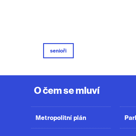
senioři
O čem se mluví
Metropolitní plán
Par