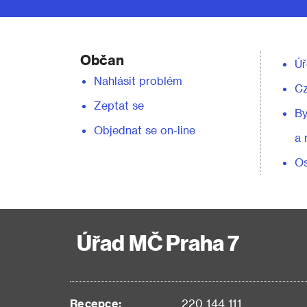
Občan
Úř
Nahlásit problém
C
Zeptat se
By
Objednat se on-line
a 
Os
Úřad MČ Praha 7
Recepce:
220 144 111