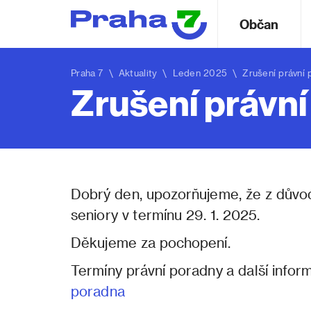
Občan
Praha 7
\
Aktuality
\ Leden 2025 \ Zrušení právní po
Zrušení právní
Dobrý den, upozorňujeme, že z důvo
seniory v termínu 29. 1. 2025.
Děkujeme za pochopení.
Termíny právní poradny a další infor
poradna