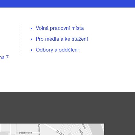
Volná pracovní místa
Pro média a ke stažení
Odbory a oddělení
ha 7