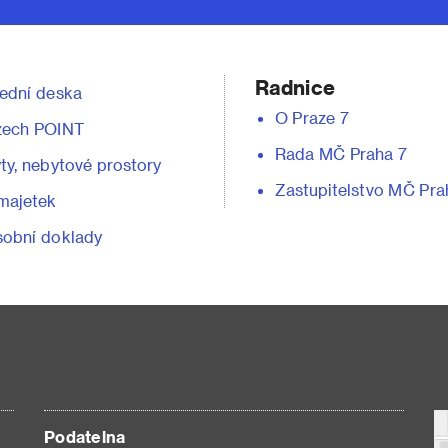
Radnice
ední deska
O Praze 7
zech POINT
Rada MČ Praha 7
ty, nebytové prostory
Zastupitelstvo MČ Pra
majetek
obní doklady
Podatelna