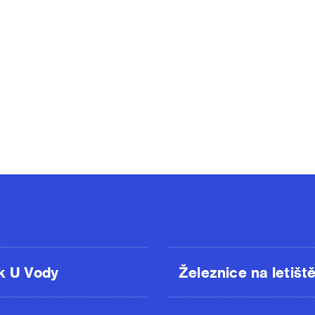
k U Vody
Železnice na letišt