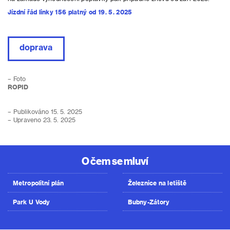
Jízdní řád linky 156 platný od 19. 5. 2025
doprava
– Foto
ROPID
– Publikováno 15. 5. 2025
– Upraveno 23. 5. 2025
O čem se mluví
Metropolitní plán
Železnice na letiště
Park U Vody
Bubny-Zátory