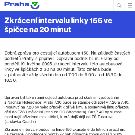
Hled
Prim
Men
Zkrácení intervalu linky 156 ve
špičce na 20 minut
Dobrá zpráva pro cestující autobusem 156. Na základě častých
podnětů Prahy 7 připravil Dopravní podnik hl. m. Prahy od
pondělí 19. května 2025 zkrácení intervalu této autobusové
linky ve špičkách z 30 na 20 minut. Tato změna bude
v platnosti každý všední den od 7.00 do 9.00 a od 15.30 do
18.30.
Upraven byl také ranní odjezd autobusu před školním vyučováním
z Nádraží Holešovice. Místo 7.30 bude ze stanice odjíždět v 7.20 a 7.40.
Posunutí na 7.20 by mělo přispět k dřívějšímu a spolehlivějšímu příjezdu
dětí do FZŠ Umělecká (stanice OC Stromovka). Čas 7.40 by si zase
mohl najít příznivce mezi dětmi, které dojíždějí od ZŠ Tusarova
(zastávka Osadní).
Zkrácené intervaly budou na lince 156 zkušebně do letních prázdnin,
na základě vyhodnocení poptávky pak případně znovu od září 2025.