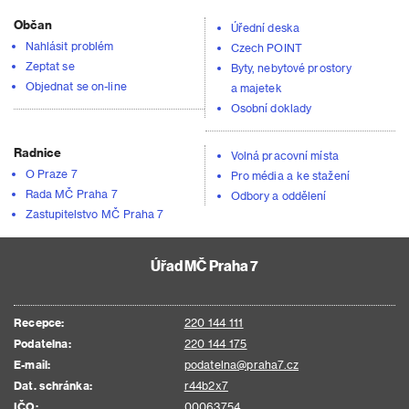
Občan
Úřední deska
Nahlásit problém
Czech POINT
Zeptat se
Byty, nebytové prostory
Objednat se on-line
a majetek
Osobní doklady
Radnice
Volná pracovní místa
O Praze 7
Pro média a ke stažení
Rada MČ Praha 7
Odbory a oddělení
Zastupitelstvo MČ Praha 7
Úřad MČ Praha 7
Recepce:
220 144 111
Podatelna:
220 144 175
E-mail:
podatelna@praha7.cz
Dat. schránka:
r44b2x7
IČO:
00063754