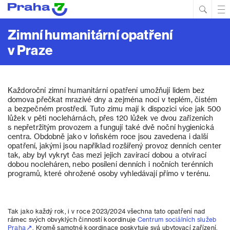
Hled
Prim
Men
Zimní humanitární opatření
v Praze
Každoroční zimní humanitární opatření umožňují lidem bez
domova přečkat mrazivé dny a zejména noci v teplém, čistém
a bezpečném prostředí. Tuto zimu mají k dispozici více jak 500
lůžek v pěti noclehárnách, přes 120 lůžek ve dvou zařízeních
s nepřetržitým provozem a fungují také dvě noční hygienická
centra. Obdobně jako v loňském roce jsou zavedena i další
opatření, jakými jsou například rozšířený provoz denních center
tak, aby byl vykryt čas mezi jejich zavírací dobou a otvírací
dobou nocleháren, nebo posílení denních i nočních terénních
programů, které ohrožené osoby vyhledávají přímo v terénu.
Tak jako každý rok, i v roce 2023/2024 všechna tato opatření nad
rámec svých obvyklých činností koordinuje
Centrum sociálních služeb
Praha
. Kromě samotné koordinace poskytuje svá ubytovací zařízení,