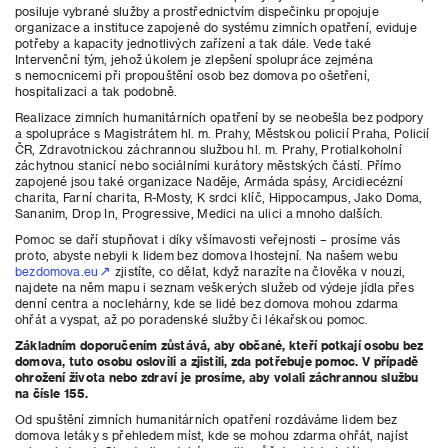
posiluje vybrané služby a prostřednictvím dispečinku propojuje
organizace a instituce zapojené do systému zimních opatření, eviduje
potřeby a kapacity jednotlivých zařízení a tak dále. Vede také
Intervenční tým, jehož úkolem je zlepšení spolupráce zejména
s nemocnicemi při propouštění osob bez domova po ošetření,
hospitalizaci a tak podobně.
Realizace zimních humanitárních opatření by se neobešla bez podpory
a spolupráce s Magistrátem hl. m. Prahy, Městskou policií Praha, Policií
ČR, Zdravotnickou záchrannou službou hl. m. Prahy, Protialkoholní
záchytnou stanicí nebo sociálními kurátory městských částí. Přímo
zapojené jsou také organizace Naděje, Armáda spásy, Arcidiecézní
charita, Farní charita, R-Mosty, K srdci klíč, Hippocampus, Jako Doma,
Sananim, Drop In, Progressive, Medici na ulici a mnoho dalších.
​Pomoc se daří stupňovat i díky všímavosti veřejnosti – prosíme vás
proto, abyste nebyli k lidem bez domova lhostejní. Na našem webu
bezdomova.eu
zjistíte, co dělat, když narazíte na člověka v nouzi,
najdete na něm mapu i seznam veškerých služeb od výdeje jídla přes
denní centra a noclehárny, kde se lidé bez domova mohou zdarma
ohřát a vyspat, až po poradenské služby či lékařskou pomoc.
Základním doporučením zůstává, aby občané, kteří potkají osobu bez
domova, tuto osobu oslovili a zjistili, zda potřebuje pomoc. V případě
ohrožení života nebo zdraví je prosíme, aby volali záchrannou službu
na čísle 155.
​Od spuštění zimních humanitárních opatření rozdáváme lidem bez
domova letáky s přehledem míst, kde se mohou zdarma ohřát, najíst