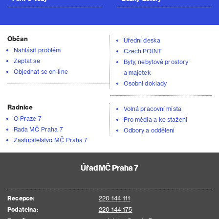
Občan
Úřední deska
Nahlásit problém
Czech POINT
Zeptat se
Byty, nebytové prostory
Objednat se on-line
a majetek
Osobní doklady
Radnice
Volná pracovní místa
O Praze 7
Pro média a ke stažení
Rada MČ Praha 7
Odbory a oddělení
Zastupitelstvo MČ Praha 7
Úřad MČ Praha 7
Recepce:
220 144 111
Podatelna:
220 144 175