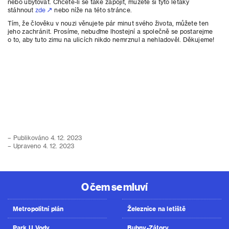
nebo ubytovat. Chcete-li se také zapojit, můžete si tyto letáky
stáhnout
zde
nebo níže na této stránce.
​Tím, že člověku v nouzi věnujete pár minut svého života, můžete ten
jeho zachránit. Prosíme, nebuďme lhostejní a společně se postarejme
o to, aby tuto zimu na ulicích nikdo nemrznul a nehladověl. Děkujeme!
– Publikováno 4. 12. 2023
– Upraveno 4. 12. 2023
O čem se mluví
Metropolitní plán
Železnice na letiště
Park U Vody
Bubny-Zátory