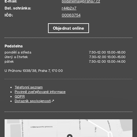
E-mail:
podatelna@praha7.cz
Dat. schránka:
r44b2x7
IČO:
00063754
Objednat online
Podatelna
pondělí a středa
7.30–12.00 13.00–18.00
úterý a čtvrtek
7.30–12.00 13.00–15.00
pátek
7.30–12.00 13.00–14.00
U Průhonu 1338/38, Praha 7, 170 00
Telefonní seznam
Povinně zveřejňované informace
GDPR
Dotazník spokojenosti