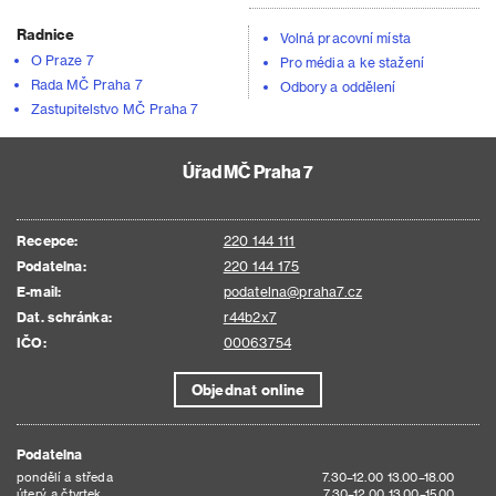
Radnice
Volná pracovní místa
O Praze 7
Pro média a ke stažení
Rada MČ Praha 7
Odbory a oddělení
Zastupitelstvo MČ Praha 7
Úřad MČ Praha 7
Recepce:
220 144 111
Podatelna:
220 144 175
E-mail:
podatelna@praha7.cz
Dat. schránka:
r44b2x7
IČO:
00063754
Objednat online
Podatelna
pondělí a středa
7.30–12.00 13.00–18.00
úterý a čtvrtek
7.30–12.00 13.00–15.00