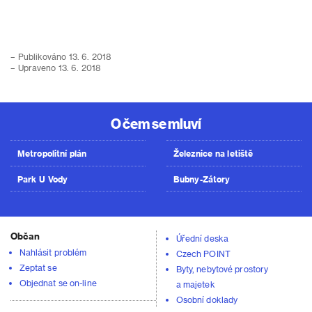
– Publikováno 13. 6. 2018
– Upraveno 13. 6. 2018
O čem se mluví
Metropolitní plán
Železnice na letiště
Park U Vody
Bubny-Zátory
Občan
Úřední deska
Nahlásit problém
Czech POINT
Zeptat se
Byty, nebytové prostory
Objednat se on-line
a majetek
Osobní doklady