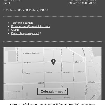
pátek
7.30–12.00 13.00–14.00
U Průhonu 1338/38, Praha 7, 170 00
Telefonní seznam
Povinně zveřejňované informace
GDPR
Dotazník spokojenosti
Zobrazit mapu
K provozování webu a analýze návštěvnosti používáme soubory