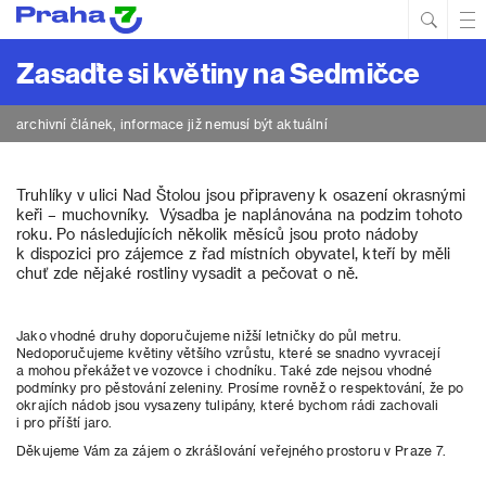
Hled
Prim
Men
Zasaďte si květiny na Sedmičce
archivní článek, informace již nemusí být aktuální
Truhlíky v ulici Nad Štolou jsou připraveny k osazení okrasnými
keři – muchovníky. Výsadba je naplánována na podzim tohoto
roku. Po následujících několik měsíců jsou proto nádoby
k dispozici pro zájemce z řad místních obyvatel, kteří by měli
chuť zde nějaké rostliny vysadit a pečovat o ně.
Jako vhodné druhy doporučujeme nižší letničky do půl metru.
Nedoporučujeme květiny většího vzrůstu, které se snadno vyvracejí
a mohou překážet ve vozovce i chodníku. Také zde nejsou vhodné
podmínky pro pěstování zeleniny. Prosíme rovněž o respektování, že po
okrajích nádob jsou vysazeny tulipány, které bychom rádi zachovali
i pro příští jaro.
Děkujeme Vám za zájem o zkrášlování veřejného prostoru v Praze 7.