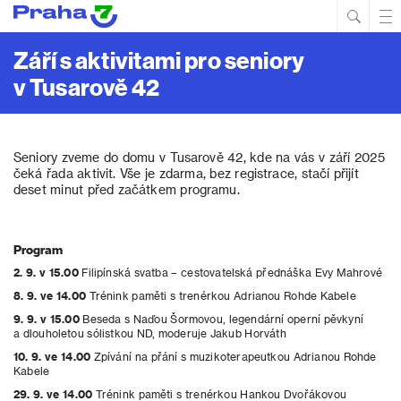
Hled
Prim
Men
Září s aktivitami pro seniory
v Tusarově 42
Seniory zveme do domu v Tusarově 42, kde na vás v září 2025
čeká řada aktivit. Vše je zdarma, bez registrace, stačí přijít
deset minut před začátkem programu.
Program
2. 9. v 15.00
Filipínská svatba – cestovatelská přednáška Evy Mahrové
8. 9. ve 14.00
Trénink paměti s trenérkou Adrianou Rohde Kabele
9. 9. v 15.00
Beseda s Naďou Šormovou, legendární operní pěvkyní
a dlouholetou sólistkou ND, moderuje Jakub Horváth
10. 9. ve 14.00
Zpívání na přání s muzikoterapeutkou Adrianou Rohde
Kabele
29. 9. ve 14.00
Trénink paměti s trenérkou Hankou Dvořákovou