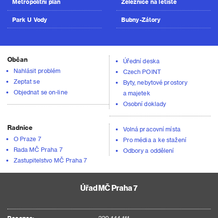
Metropolitní plán
Železnice na letiště
Park U Vody
Bubny-Zátory
Občan
Úřední deska
Nahlásit problém
Czech POINT
Zeptat se
Byty, nebytové prostory
Objednat se on-line
a majetek
Osobní doklady
Radnice
Volná pracovní místa
O Praze 7
Pro média a ke stažení
Rada MČ Praha 7
Odbory a oddělení
Zastupitelstvo MČ Praha 7
Úřad MČ Praha 7