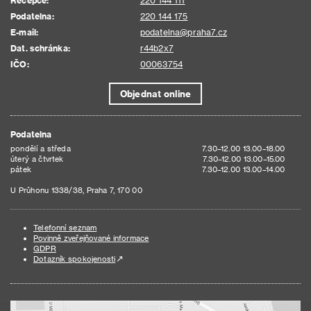
Recepce:
220 144 111
Podatelna:
220 144 175
E-mail:
podatelna@praha7.cz
Dat. schránka:
r44b2x7
IČO:
00063754
Objednat online
Podatelna
pondělí a středa
7.30–12.00 13.00–18.00
úterý a čtvrtek
7.30–12.00 13.00–15.00
pátek
7.30–12.00 13.00–14.00
U Průhonu 1338/38, Praha 7, 170 00
Telefonní seznam
Povinně zveřejňované informace
GDPR
Dotazník spokojenosti