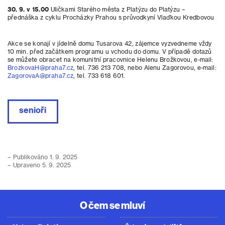
30. 9. v 15.00
Uličkami Starého města z Platýzu do Platýzu –
přednáška z cyklu Procházky Prahou s průvodkyní Vlaďkou Kredbovou
Akce se konají v jídelně domu Tusarova 42, zájemce vyzvedneme vždy
10 min. před začátkem programu u vchodu do domu. V případě dotazů
se můžete obracet na komunitní pracovnice Helenu Brožkovou, e-mail:
BrozkovaH@praha7.cz
, tel. 736 213 708, nebo Alenu Zagorovou, e-mail:
ZagorovaA@praha7.cz
, tel. 733 618 601.
senioři
– Publikováno 1. 9. 2025
– Upraveno 5. 9. 2025
O čem se mluví