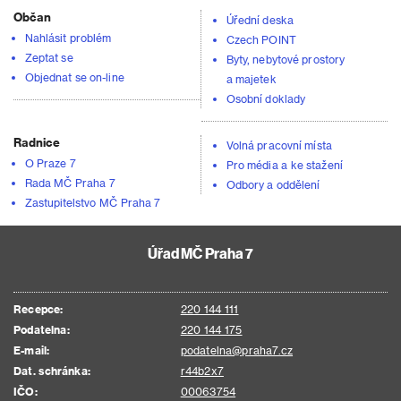
Občan
Úřední deska
Nahlásit problém
Czech POINT
Zeptat se
Byty, nebytové prostory
Objednat se on-line
a majetek
Osobní doklady
Radnice
Volná pracovní místa
O Praze 7
Pro média a ke stažení
Rada MČ Praha 7
Odbory a oddělení
Zastupitelstvo MČ Praha 7
Úřad MČ Praha 7
Recepce:
220 144 111
Podatelna:
220 144 175
E-mail:
podatelna@praha7.cz
Dat. schránka:
r44b2x7
IČO:
00063754