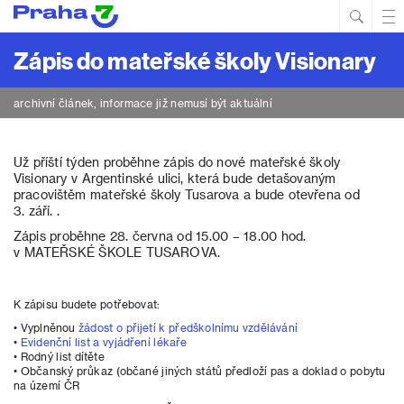
Hled
Prim
Men
Zápis do mateřské školy Visionary
archivní článek, informace již nemusí být aktuální
Už příští týden proběhne zápis do nové mateřské školy
Visionary v Argentinské ulici, která bude detašovaným
pracovištěm mateřské školy Tusarova a bude otevřena od
3. září. .
Zápis proběhne 28. června od 15.00 – 18.00 hod.
v MATEŘSKÉ ŠKOLE TUSAROVA.
K zápisu budete potřebovat:
• Vyplněnou
žádost o přijetí k předškolnímu vzdělávání
•
Evidenční list a vyjádření lékaře
• Rodný list dítěte
• Občanský průkaz (občané jiných států předloží pas a doklad o pobytu
na území ČR