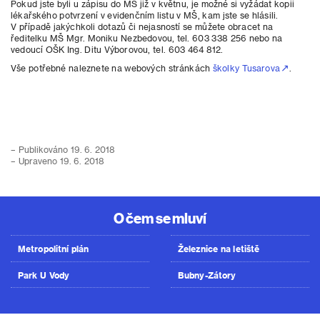
Pokud jste byli u zápisu do MŠ již v květnu, je možné si vyžádat kopii
lékařského potvrzení v evidenčním listu v MŠ, kam jste se hlásili.
V případě jakýchkoli dotazů či nejasností se můžete obracet na
ředitelku MŠ Mgr. Moniku Nezbedovou, tel. 603 338 256 nebo na
vedoucí OŠK Ing. Ditu Výborovou, tel. 603 464 812.
Vše potřebné naleznete na webových stránkách
školky Tusarova
.
– Publikováno 19. 6. 2018
– Upraveno 19. 6. 2018
O čem se mluví
Metropolitní plán
Železnice na letiště
Park U Vody
Bubny-Zátory