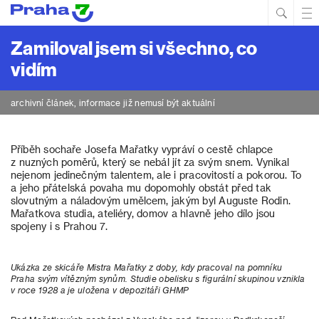
Hled
Prim
Men
Zamiloval jsem si všechno, co
vidím
archivní článek, informace již nemusí být aktuální
Příběh sochaře Josefa Mařatky vypráví o cestě chlapce
z nuzných poměrů, který se nebál jít za svým snem. Vynikal
nejenom jedinečným talentem, ale i pracovitostí a pokorou. To
a jeho přátelská povaha mu dopomohly obstát před tak
slovutným a náladovým umělcem, jakým byl Auguste Rodin.
Mařatkova studia, ateliéry, domov a hlavně jeho dílo jsou
spojeny i s Prahou 7.
Ukázka ze skicáře Mistra Mařatky z doby, kdy pracoval na pomníku
Praha svým vítězným synům. Studie obelisku s figurální skupinou vznikla
v roce 1928 a je uložena v depozitáři GHMP