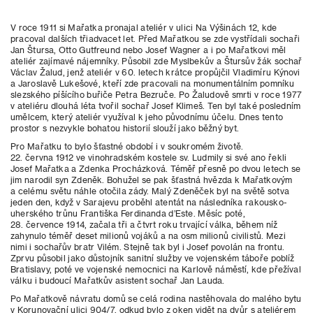
V roce 1911 si Mařatka pronajal ateliér v ulici Na Výšinách 12, kde
pracoval dalších třiadvacet let. Před Mařatkou se zde vystřídali sochaři
Jan Štursa, Otto Gutfreund nebo Josef Wagner a i po Mařatkovi měl
ateliér zajímavé nájemníky. Působil zde Myslbekův a Štursův žák sochař
Václav Žalud, jenž ateliér v 60. letech krátce propůjčil Vladimíru Kýnovi
a Jaroslavě Lukešové, kteří zde pracovali na monumentálním pomníku
slezského píšícího buřiče Petra Bezruče. Po Žaludově smrti v roce 1977
v ateliéru dlouhá léta tvořil sochař Josef Klimeš. Ten byl také posledním
umělcem, který ateliér využíval k jeho původnímu účelu. Dnes tento
prostor s nezvykle bohatou historií slouží jako běžný byt.
Pro Mařatku to bylo šťastné období i v soukromém životě.
22. června 1912 ve vinohradském kostele sv. Ludmily si své ano řekli
Josef Mařatka a Zdenka Procházková. Téměř přesně po dvou letech se
jim narodil syn Zdeněk. Bohužel se pak šťastná hvězda k Mařatkovým
a celému světu náhle otočila zády. Malý Zdeněček byl na světě sotva
jeden den, když v Sarajevu proběhl atentát na následníka rakousko-
uherského trůnu Františka Ferdinanda d’Este. Měsíc poté,
28. července 1914, začala tři a čtvrt roku trvající válka, během níž
zahynulo téměř deset milionů vojáků a na osm milionů civilistů. Mezi
nimi i sochařův bratr Vilém. Stejně tak byl i Josef povolán na frontu.
Zprvu působil jako důstojník sanitní služby ve vojenském táboře poblíž
Bratislavy, poté ve vojenské nemocnici na Karlově náměstí, kde přežíval
válku i budoucí Mařatkův asistent sochař Jan Lauda.
Po Mařatkově návratu domů se celá rodina nastěhovala do malého bytu
v Korunovační ulici 904/7, odkud bylo z oken vidět na dvůr s ateliérem