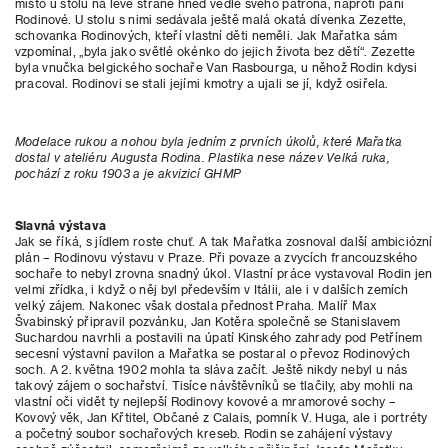
místo u stolu na levé straně hned vedle svého patrona, naproti paní
Rodinové. U stolu s nimi sedávala ještě malá okatá dívenka Zezette,
schovanka Rodinových, kteří vlastní děti neměli. Jak Mařatka sám
vzpomínal, „byla jako světlé okénko do jejich života bez dětí“. Zezette
byla vnučka belgického sochaře Van Rasbourga, u něhož Rodin kdysi
pracoval. Rodinovi se stali jejími kmotry a ujali se jí, když osiřela.
Modelace rukou a nohou byla jedním z prvních úkolů, které Mařatka
dostal v ateliéru Augusta Rodina. Plastika nese název Velká ruka,
pochází z roku 1903 a je akvizicí GHMP
Slavná výstava
Jak se říká, s jídlem roste chuť. A tak Mařatka zosnoval další ambiciózní
plán – Rodinovu výstavu v Praze. Při povaze a zvycích francouzského
sochaře to nebyl zrovna snadný úkol. Vlastní práce vystavoval Rodin jen
velmi zřídka, i když o něj byl především v Itálii, ale i v dalších zemích
velký zájem. Nakonec však dostala přednost Praha. Malíř Max
Švabinský připravil pozvánku, Jan Kotěra společně se Stanislavem
Suchardou navrhli a postavili na úpatí Kinského zahrady pod Petřínem
secesní výstavní pavilon a Mařatka se postaral o převoz Rodinových
soch. A 2. května 1902 mohla ta sláva začít. Ještě nikdy nebyl u nás
takový zájem o sochařství. Tisíce návštěvníků se tlačily, aby mohli na
vlastní oči vidět ty nejlepší Rodinovy kovové a mramorové sochy –
Kovový věk, Jan Křtitel, Občané z Calais, pomník V. Huga, ale i portréty
a početný soubor sochařových kreseb. Rodin se zahájení výstavy