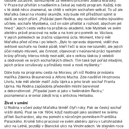
osobně zúčastnil, samozřejmě za velkého přičinění Josefa Mařatky.
V Praze byl přivítán s nadšením a čekal jej nabitý program. Každý, kdo
v té době něco znamenal, se chtěl s velkým sochařem setkat. To už ale
Mařatka čekal na vhodný okamžik, kdy bude mít příležitost splnit si
další ze svých přání. „Požádal jsem Rodina, aby navštívil mého bývalého
učitele, sochaře Myslbeka, což on sám přislíbil a rozhodl, abychom jeli
hned.“ Jejich cesta vedla na pražskou akademii, kde Myslbek ve svém
ateliéru právě pracoval na soše a na koni pro pomník sv. Václava.
V jejich pohledech se zračila vzájemná úcta. Moment, který měl
Mařatka před očima i po letech: „Bylo to opravdu dojemné, vidět dva
světové sochaře na české půdě, kteří řečí si sice nerozuměli, ale jejich
účel nebylo mluvení, ale činnost, objevovat v neúnavné práci tajemství
krásy přírody, kterou nikdy nezradili, ale s velkou láskou ji velebili
a obdivovali ve svých sochařských dílech. Tím také byli pořád mladými,
jejich práce vzrušovaly a přinášely nové a nové myšlenky.“
Dále byla na programu cesta na Moravu, při níž Rodina provázela
malířka Zdenka Braunerová a Alfons Mucha. Zde navštívil Hroznovou
Lhotu, kde měl ateliér malíř Joža Uprka a jeho bratr sochař Franta
Uprka. Na Rodina zapůsobila především místní barevnost
a dekorativnost. „Připadal jsem si jako v helénském Řecku,“
poznamenal a srovnal zdejší kraj s antickou Helladou.
Život v umění
U Rodina v učení pobyl Mařatka téměř čtyři roky. Pak se český sochař
vrátil domů. Psal se rok 1904, když nastoupil jako asistent ke svému
příteli Suchardovi, aby mu pomohl s náročným pomníkem Františka
Palackého. Kromě toho pracoval ve svém ateliéru zprvu v Letohradské
ulici na Letné, později v Blanické ulici na Vinohradech. Ve stejném roce