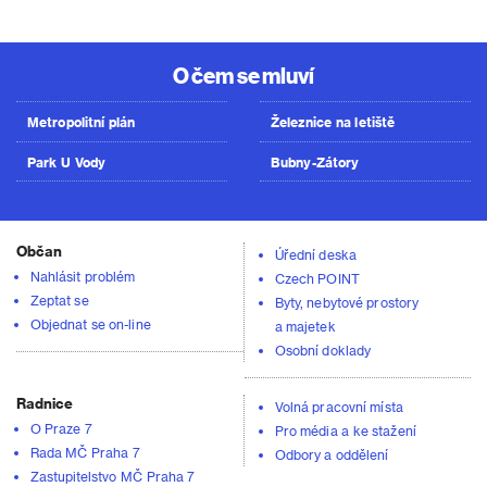
O čem se mluví
Metropolitní plán
Železnice na letiště
Park U Vody
Bubny-Zátory
Občan
Úřední deska
Nahlásit problém
Czech POINT
Zeptat se
Byty, nebytové prostory
Objednat se on-line
a majetek
Osobní doklady
Radnice
Volná pracovní místa
O Praze 7
Pro média a ke stažení
Rada MČ Praha 7
Odbory a oddělení
Zastupitelstvo MČ Praha 7