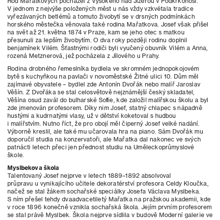
Rod Mařatkových pocházel z Vysokého nad Jizerou v Podkrkonoší.
V jednom z nejvýše položených měst u nás vždy vzkvétala tradice
vyřezávaných betlémů a tomuto živobytí se v drsných podmínkách
horského městečka věnovala také rodina Mařatkova. Josef však přišel
na svět až 21. května 1874 v Praze, kam se jeho otec s matkou
přesunuli za lepším živobytím. O dva roky později rodinu doplnil
benjamínek Vilém. Šťastnými rodiči byli vyučený obuvník Vilém a Anna,
rozená Metznerová, jež pocházela z Jílového u Prahy.
Rodina drobného řemeslníka bydlela ve skromném jednopokojovém
bytě s kuchyňkou na pavlači v novoměstské Žitné ulici 10. Dům měl
zajímavé obyvatele – bydlel zde Antonín Dvořák nebo malíř Jaroslav
Věšín. Z Dvořáka se stal celosvětově nejznámější český skladatel,
Věšína osud zavál do bulharské Sofie, kde založil malířskou školu a byl
zde jmenován profesorem. Díky nim Josef, statný chlapec s nápadně
hustými a kudrnatými vlasy, už v dětství koketoval s hudbou
i malířstvím. Nutno říct, že pro obojí měl čiperný Josef velké nadání.
Výborně kreslil, ale také mu učarovala hra na piano. Sám Dvořák mu
doporučil studia na konzervatoři, ale Mařatka dal nakonec ve svých
patnácti letech přeci jen přednost studiu na Uměleckoprůmyslové
škole.
Myslbekova škola
Talentovaný Josef nejprve v letech 1889–1892 absolvoval
průpravu u vynikajícího učitele dekoratérství profesora Celdy Kloučka,
načež se stal žákem sochařské speciálky Josefa Václava Myslbeka.
S ním přešel tehdy dvaadvacetiletý Mařatka na pražskou akademii, kde
v roce 1896 konečně vznikla sochařská škola. Jejím prvním profesorem
se stal právě Myslbek. Škola nejprve sídlila v budově Moderní galerie ve