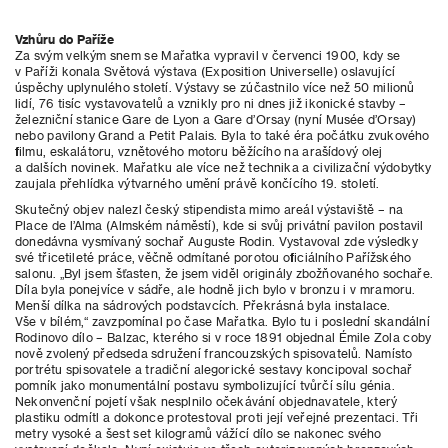
Vzhůru do Paříže
Za svým velkým snem se Mařatka vypravil v červenci 1900, kdy se
v Paříži konala Světová výstava (Exposition Universelle) oslavující
úspěchy uplynulého století. Výstavy se zúčastnilo více než 50 milionů
lidí, 76 tisíc vystavovatelů a vznikly pro ni dnes již ikonické stavby –
železniční stanice Gare de Lyon a Gare d’Orsay (nyní Musée d’Orsay)
nebo pavilony Grand a Petit Palais. Byla to také éra počátku zvukového
filmu, eskalátoru, vznětového motoru běžícího na arašídový olej
a dalších novinek. Mařatku ale více než technika a civilizační výdobytky
zaujala přehlídka výtvarného umění právě končícího 19. století.
Skutečný objev nalezl český stipendista mimo areál výstaviště – na
Place de l’Alma (Almském náměstí), kde si svůj privátní pavilon postavil
donedávna vysmívaný sochař Auguste Rodin. Vystavoval zde výsledky
své třicetileté práce, věčně odmítané porotou oficiálního Pařížského
salonu. „Byl jsem šťasten, že jsem viděl originály zbožňovaného sochaře.
Díla byla ponejvíce v sádře, ale hodně jich bylo v bronzu i v mramoru.
Menší dílka na sádrových podstavcích. Překrásná byla instalace.
Vše v bílém,“ zavzpomínal po čase Mařatka. Bylo tu i poslední skandální
Rodinovo dílo – Balzac, kterého si v roce 1891 objednal Émile Zola coby
nově zvolený předseda sdružení francouzských spisovatelů. Namísto
portrétu spisovatele a tradiční alegorické sestavy koncipoval sochař
pomník jako monumentální postavu symbolizující tvůrčí sílu génia.
Nekonvenční pojetí však nesplnilo očekávání objednavatele, který
plastiku odmítl a dokonce protestoval proti její veřejné prezentaci. Tři
metry vysoké a šest set kilogramů vážící dílo se nakonec svého