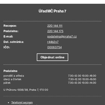
Úřad MČ Praha 7
Recepce:
220 144 111
Podatelna:
220 144 175
E-mail:
podatelna@praha7.cz
Dat. schránka:
r44b2x7
IČO:
00063754
Objednat online
Podatelna
pondělí a středa
7.30–12.00 13.00–18.00
úterý a čtvrtek
7.30–12.00 13.00–15.00
pátek
7.30–12.00 13.00–14.00
U Průhonu 1338/38, Praha 7, 170 00
Telefonní seznam