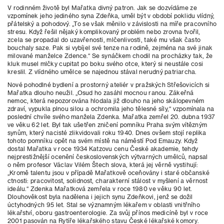
V rodinném životě byl Mařatka divný patron. Jak se dozvídáme ze
vzpomínek jeho jediného syna Zdeňka, uměl být v období poklidu vlídný,
přátelský a pohodový. „To se však měnilo v závislosti na míře pracovního
stresu. Když řešil nějaký komplikovaný problém nebo zrovna tvořil,
zcela se propadal do uzavřenosti, mlčenlivosti, také mu však často
bouchaly saze. Pak si vybíjel své tenze na rodině, zejména na své jinak
milované manželce Zdence.“ Se synáčkem chodil na procházky tak, že
kluk musel mlčky cupitat po boku svého otce, který si neustále cosi
kreslil. Z vlídného umělce se najednou stával nerudný patriarcha.
Nové pohodlné bydlení a prostorný ateliér v pražských Střešovicích si
Mařatka dlouho neužil. „Osud ho zasáhl mocnou ranou. Zákeřná
nemoc, která nepozorována hlodala již dlouho na jeho skálopevném
zdraví, vypukla plnou silou a ochromila jeho tělesné síly,“ vzpomínala na
poslední chvíle svého manžela Zdenka. Mařatka zemřel 20. dubna 1937
ve věku 62 let. Byl tak ušetřen zničení pomníku Praha svým vítězným
synům, který nacisté zlikvidovali roku 1940. Dnes ovšem stojí replika
tohoto pomníku opět na svém místě na náměstí Pod Emauzy. Když
dostal Mařatka v roce 1934 Katzovu cenu České akademie, tehdy
nejprestižnější ocenění československých výtvarných umělců, napsal
o něm profesor Václav Vilém Štech slova, která jej věrně vystihují:
„Kromě talentu jsou v případě Mařatkově oceňovány i staré občanské
ctnosti: pracovitost, solidnost, charakterní stálost v myšlení a věrnost
ideálu.“ Zdenka Mařatková zemřela v roce 1980 ve věku 90 let.
Dlouhověkost byla nadělena i jejich synu Zdeňkovi, jenž se dožil
úctyhodných 95 let. Stal se významným lékařem v oblasti vnitřního
lékařství, oboru gastroenterologie. Za svůj přínos medicíně byl v roce
2001 pasován na Rytíře lékařského stavu České lékařské komory.