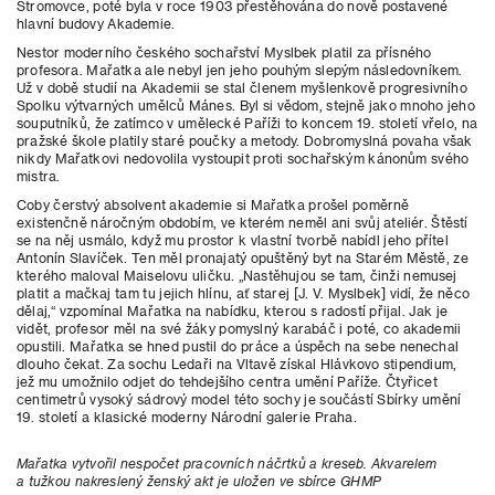
Stromovce, poté byla v roce 1903 přestěhována do nově postavené
hlavní budovy Akademie.
Nestor moderního českého sochařství Myslbek platil za přísného
profesora. Mařatka ale nebyl jen jeho pouhým slepým následovníkem.
Už v době studií na Akademii se stal členem myšlenkově progresivního
Spolku výtvarných umělců Mánes. Byl si vědom, stejně jako mnoho jeho
souputníků, že zatímco v umělecké Paříži to koncem 19. století vřelo, na
pražské škole platily staré poučky a metody. Dobromyslná povaha však
nikdy Mařatkovi nedovolila vystoupit proti sochařským kánonům svého
mistra.
Coby čerstvý absolvent akademie si Mařatka prošel poměrně
existenčně náročným obdobím, ve kterém neměl ani svůj ateliér. Štěstí
se na něj usmálo, když mu prostor k vlastní tvorbě nabídl jeho přítel
Antonín Slavíček. Ten měl pronajatý opuštěný byt na Starém Městě, ze
kterého maloval Maiselovu uličku. „Nastěhujou se tam, činži nemusej
platit a mačkaj tam tu jejich hlínu, ať starej [J. V. Myslbek] vidí, že něco
dělaj,“ vzpomínal Mařatka na nabídku, kterou s radostí přijal. Jak je
vidět, profesor měl na své žáky pomyslný karabáč i poté, co akademii
opustili. Mařatka se hned pustil do práce a úspěch na sebe nenechal
dlouho čekat. Za sochu Ledaři na Vltavě získal Hlávkovo stipendium,
jež mu umožnilo odjet do tehdejšího centra umění Paříže. Čtyřicet
centimetrů vysoký sádrový model této sochy je součástí Sbírky umění
19. století a klasické moderny Národní galerie Praha.
Mařatka vytvořil nespočet pracovních náčrtků a kreseb. Akvarelem
a tužkou nakreslený ženský akt je uložen ve sbírce GHMP