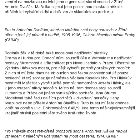
zemřel na mozkovou mrtvici jeho o generaci starší soused z Žitné
Antonín Dvořák. Mařatka sejmul jeho posmrtnou masku a několik
příštích let vytvářel další a další verze skladatelova portrétu.
Busta Antonína Dvořáka, kterého Mařatka znal coby souseda z Žitné
ulice a jenž jej přivedl k hudbě, 1905–1906, Galerie hlavního města Prahy
(GHMP)
Rodinův žák v té době také modeloval nadživotní plastiky
Drama a Hudba pro Obecní dům, sousoší Síla a Vytrvalost a nadživotní
postavy Skromnost a Ušlechtilost pro Novou radnici v Praze. Účastnil se
výzdoby Hlávkova mostu, pro nějž vytvořil portréty pražských radních.
Z nich si můžete dnes na obloucích nad řekou prohlédnout již pouze
poslední, který zobrazuje náměstka Václava Kasalického. Pro Hlávkův
most měl Mařatka vytvořit ještě pomník samotného Josefa Hlávky, ale
k jeho osazení nikdy nedošlo. Místo něj tam dodnes stojí sousoší
Humanita a Práce od jiného vynikajícího sochaře Jana Štursy.
Modeloval také řadu dalších portrétů – divadelní herečky Hany
Kvapilové nebo přítele Antonína Slavíčka. Tuto bustu můžete dodnes
vidět na domě v ulici Dobrovského 646/9, kde tento náš nejvýznamnější
krajinář strávil poslední léta svého krátkého života.
Pro Hlávkův most vytvořená bronzová socha Architekt Hlávka nebyla
vzhledem k válečným událostem na most osazena, 1914, GHMP