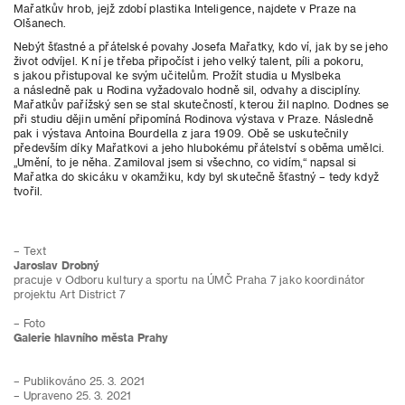
Mařatkův hrob, jejž zdobí plastika Inteligence, najdete v Praze na
Olšanech.
Nebýt šťastné a přátelské povahy Josefa Mařatky, kdo ví, jak by se jeho
život odvíjel. K ní je třeba připočíst i jeho velký talent, píli a pokoru,
s jakou přistupoval ke svým učitelům. Prožít studia u Myslbeka
a následně pak u Rodina vyžadovalo hodně sil, odvahy a disciplíny.
Mařatkův pařížský sen se stal skutečností, kterou žil naplno. Dodnes se
při studiu dějin umění připomíná Rodinova výstava v Praze. Následně
pak i výstava Antoina Bourdella z jara 1909. Obě se uskutečnily
především díky Mařatkovi a jeho hlubokému přátelství s oběma umělci.
„Umění, to je něha. Zamiloval jsem si všechno, co vidím,“ napsal si
Mařatka do skicáku v okamžiku, kdy byl skutečně šťastný – tedy když
tvořil.
– Text
Jaroslav Drobný
pracuje v Odboru kultury a sportu na ÚMČ Praha 7 jako koordinátor
projektu Art District 7
– Foto
Galerie hlavního města Prahy
– Publikováno 25. 3. 2021
– Upraveno 25. 3. 2021