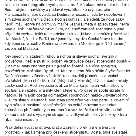
Nesl s sebou fotografie svých prací z pražské akademie a také Ledaře.
Rodin přijímal návštěvy a podával vysvětlení ke svým pracím.
Francouzštinu lépe ovládající Dědina jej požádal, zda by nepohovořil
s mladým sochařem z Čech. Rodin souhlasil, ale sdělil, že nové žáky
nepřijímá. Teprve na přímluvy malíře Jeana Limeta a spisovatele Pierra
Maëla uložil Mařatkovi první úkol, na jehož základě rozhodne o jeho
přijetí do svého ateliéru – modelaci rukou. „Nikdo si nemůže představit
dva šťastnější lidi v Paříži, než jsme byli my dva Čecháčkové ten den,
kdy jsme se vraceli z Rodinova pavilonu na Montrouge k Dědinovům,“
vzpomínal Mařatka.
Nekonečnými studiemi rukou a nohou si slavný sochař své žáky
prověřoval, než je pustil k „sobě“. Ve zkoušce český stipendista obstál –
„Pas mal, mais chantez plus!“ (Není to špatné, ale více zpívejte!),
dozvěděl se Mařatka. Byl přijat. Mistra a jeho žáka dělilo čtyřiatřicet let.
Další působení v Rodinově ateliéru se později proměnilo v osobní
přátelství. „Mon chér Marata“ (Můj drahý Marato), slýchal často mladý
český sochař. Rodin vypozoroval, že Mařatka je nejen velmi šikovný
sochař, ale i užitečný a milý člen ateliéru. Po čase se spolu spřátelili
natolik, že mladík dostal od manželů Rodinových nabídku bydlet přímo
v jejich sídle v Meudoně. Vila stála uprostřed velkého parku a kolem ní
bylo několik pavilonů proměněných na velké muzeum s antickou
kolonádou plné antických mramorů a váz. Mařatka si ve vile oblíbil
velkou místnost s vysokým stropem a velkými ateliérovými okny, které
říkal malé muzeum.
Pravidelná vydatná strava, plat a zázemí v překrásném tvůrčím
prostředí – jaká změna pro českého stipendistu. Dostal také své stálé