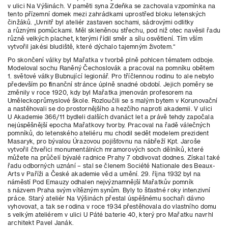
v ulici Na Výšinách. V paměti syna Zdeňka se zachovala vzpomínka na
tento přízemní domek mezi zahrádkami uprostřed bloku letenských
činžáků. „Uvnitř byl ateliér zastaven sochami, sádrovými odlitky
a různými pomůckami. Měl skleněnou střechu, pod niž otec navěsil řadu
různě velkých plachet, kterými řídil směr a sílu osvětlení. Tím vším
vytvořil jakési bludiště, které dýchalo tajemným životem.“
Po skončení války byl Mařatka v tvorbě plně pohlcen tématem odboje.
Modeloval sochu Raněný Čechoslovák a pracoval na pomníku obětem
1. světové války Bubnující legionář. Pro tříčlennou rodinu to ale nebylo
především po finanční stránce úplně snadné období. Jejich poměry se
změnily v roce 1920, kdy byl Mařatka jmenován profesorem na
Uměleckoprůmyslové škole. Rozloučili se s malým bytem v Korunovační
a nastěhovali se do prostornějšího a hezčího naproti akademii. V ulici
U Akademie 366/11 bydleli dalších dvanáct let a právě tehdy započala
nejúspěšnější epocha Mařatkovy tvorby. Pracoval na řadě válečných
pomníků, do letenského ateliéru mu chodil sedět modelem prezident
Masaryk, pro bývalou Úrazovou pojišťovnu na nábřeží Kpt. Jaroše
vytvořil čtveřici monumentálních mramorových soch dělníků, které
můžete na průčelí bývalé radnice Prahy 7 obdivovat dodnes. Získal také
řadu odborných uznání – stal se členem Société Nationale des Beaux-
Arts v Paříži a České akademie věd a umění. 29. října 1932 byl na
náměstí Pod Emauzy odhalen nejvýznamnější Mařatkův pomník
s názvem Praha svým vítězným synům. Byly to šťastné roky intenzivní
práce. Starý ateliér Na Výšinách přestal úspěšnému sochaři dávno
vyhovovat, a tak se rodina v roce 1934 přestěhovala do vlastního domu
s velkým ateliérem v ulici U Páté baterie 40, který pro Mařatku navrhl
architekt Pavel Janák.