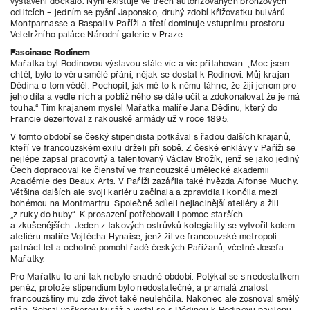
vystavení dočkalo. Nyní existuje ve třech autorizovaných bronzových
odlitcích – jedním se pyšní Japonsko, druhý zdobí křižovatku bulvárů
Montparnasse a Raspail v Paříži a třetí dominuje vstupnímu prostoru
Veletržního paláce Národní galerie v Praze.
Fascinace Rodinem
Mařatka byl Rodinovou výstavou stále víc a víc přitahován. „Moc jsem
chtěl, bylo to věru smělé přání, nějak se dostat k Rodinovi. Můj krajan
Dědina o tom věděl. Pochopil, jak mě to k němu táhne, že žiji jenom pro
jeho díla a vedle nich a poblíž něho se dále učit a zdokonalovat že je má
touha.“ Tím krajanem myslel Mařatka malíře Jana Dědinu, který do
Francie dezertoval z rakouské armády už v roce 1895.
V tomto období se český stipendista potkával s řadou dalších krajanů,
kteří ve francouzském exilu drželi při sobě. Z české enklávy v Paříži se
nejlépe zapsal pracovitý a talentovaný Václav Brožík, jenž se jako jediný
Čech dopracoval ke členství ve francouzské umělecké akademii
Académie des Beaux Arts. V Paříži zazářila také hvězda Alfonse Muchy.
Většina dalších ale svoji kariéru začínala a zpravidla i končila mezi
bohémou na Montmartru. Společně sdíleli nejlacinější ateliéry a žili
„z ruky do huby“. K prosazení potřebovali i pomoc starších
a zkušenějších. Jeden z takových ostrůvků kolegiality se vytvořil kolem
ateliéru malíře Vojtěcha Hynaise, jenž žil ve francouzské metropoli
patnáct let a ochotně pomohl řadě českých Pařížanů, včetně Josefa
Mařatky.
Pro Mařatku to ani tak nebylo snadné období. Potýkal se s nedostatkem
peněz, protože stipendium bylo nedostatečné, a pramalá znalost
francouzštiny mu zde život také neulehčila. Nakonec ale zosnoval smělý
plán. Sebral veškerou kuráž a vydal se s Dědinou k Rodinovu pavilonu.