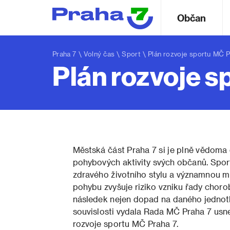
Občan
Praha 7
\
Volný čas
\
Sport
\ Plán rozvoje sportu MČ P
Plán rozvoje s
Městská část Praha 7 si je plně vědoma 
pohybových aktivity svých občanů. Sport
zdravého životního stylu a významnou mě
pohybu zvyšuje riziko vzniku řady chorob,
následek nejen dopad na daného jednotliv
souvislosti vydala Rada MČ Praha 7 us
rozvoje sportu MČ Praha 7.