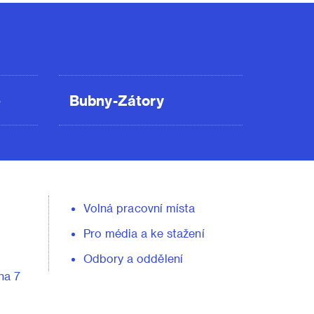
ě
Bubny-Zátory
Volná pracovní místa
Pro média a ke stažení
Odbory a oddělení
ha 7