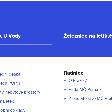
k U Vody
Železnice na letišt
Radnice
ední deska
O Praze 7
zech POINT
Rada MČ Praha 7
ty, nebytové prostory
Zastupitelstvo MČ Pra
majetek
obní doklady