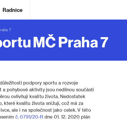
Radnice
raha 7
portu MČ Praha 7
důležitosti podpory sportu a rozvoje
 a pohybové aktivity jsou nedílnou součástí
rou ovlivňují kvalitu života. Nedostatek
 které kvalitu života snižují, což má za
ce, ale i na společnost jako celek. V této
nesením
č. 0791/20-R
dne 01. 12. 2020 plán