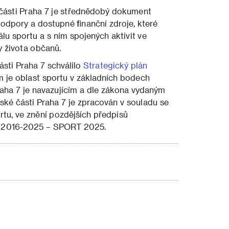
části Praha 7 je střednědobý dokument
 podpory a dostupné finanční zdroje, které
lu sportu a s ním spojených aktivit ve
y života občanů.
sti Praha 7 schválilo
Strategický plán
 je oblast sportu v základních bodech
aha 7 je navazujícím a dle zákona vydaným
é části Praha 7 je zpracován v souladu se
tu, ve znění pozdějších předpisů
u 2016-2025 – SPORT 2025.