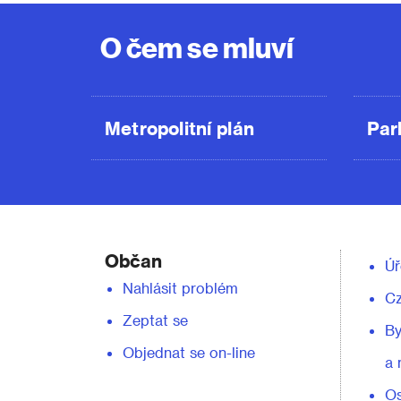
O čem se mluví
Metropolitní plán
Par
Občan
Úř
Nahlásit problém
C
Zeptat se
By
Objednat se on-line
a 
Os