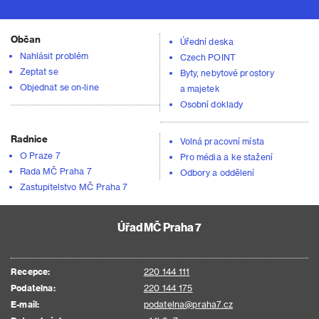
Občan
Úřední deska
Nahlásit problém
Czech POINT
Zeptat se
Byty, nebytové prostory
Objednat se on-line
a majetek
Osobní doklady
Radnice
Volná pracovní místa
O Praze 7
Pro média a ke stažení
Rada MČ Praha 7
Odbory a oddělení
Zastupitelstvo MČ Praha 7
Úřad MČ Praha 7
Recepce:
220 144 111
Podatelna:
220 144 175
E-mail:
podatelna@praha7.cz