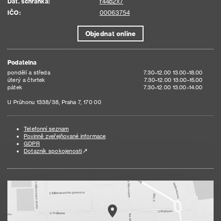
Dat. schránka:
r44b2x7
IČO:
00063754
Objednat online
Podatelna
pondělí a středa
7.30–12.00 13.00–18.00
úterý a čtvrtek
7.30–12.00 13.00–15.00
pátek
7.30–12.00 13.00–14.00
U Průhonu 1338/38, Praha 7, 170 00
Telefonní seznam
Povinně zveřejňované informace
GDPR
Dotazník spokojenosti