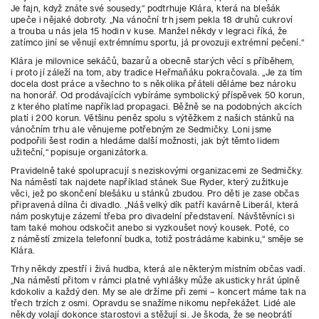
Je fajn, když znáte své sousedy,“ podtrhuje Klára, která na blešák
upeče
i nějaké dobroty. „Na vánoční trh jsem pekla 18 druhů cukroví
a trouba u nás jela 15 hodin v kuse. Manžel někdy v legraci říká, že
zatímco jiní se věnují extrémnímu sportu, já provozuji extrémní pečení.“
Klára je milovnice sekáčů, bazarů a obecně starých věcí s příběhem,
i proto jí záleží na tom, aby tradice Heřmaňáku pokračovala.
„Je za tím
docela dost práce a všechno to s několika přáteli děláme bez nároku
na honorář. Od prodávajících vybíráme symbolický příspěvek 50 korun,
z kterého platíme například propagaci. Běžně se na podobných akcích
platí i 200 korun. Většinu peněz spolu s výtěžkem z našich stánků na
vánočním trhu ale věnujeme potřebným ze Sedmičky. Loni jsme
podpořili šest rodin a hledáme další možnosti, jak být těmto lidem
užiteční,“ popisuje organizátorka.
Pravidelně také spolupracují s neziskovými organizacemi ze Sedmičky.
Na náměstí tak najdete například stánek Sue Ryder, který zužitkuje
věci, jež po skončení blešáku u stánků zbudou. Pro děti je zase občas
připravená dílna či divadlo. „Náš velký dík patří kavárně Liberál, která
nám poskytuje zázemí třeba pro divadelní představení. Návštěvníci si
tam také mohou odskočit anebo si vyzkoušet nový kousek. Poté, co
z náměstí zmizela telefonní budka, totiž postrádáme kabinku,“ směje se
Klára.
Trhy někdy zpestří i živá hudba, která ale některým místním občas vadí.
„Na náměstí přitom v rámci platné vyhlášky může akusticky hrát úplně
kdokoliv a každý den. My se ale držíme při zemi – koncert máme tak na
třech trzích z osmi. Opravdu se snažíme nikomu nepřekážet. Lidé ale
někdy volají dokonce starostovi a stěžují si. Je škoda, že se neobrátí