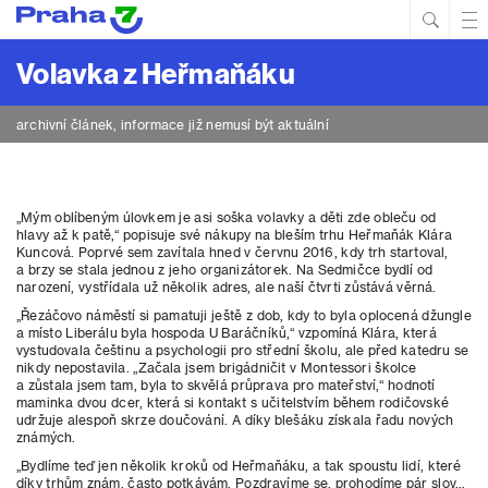
Hled
Prim
Men
Volavka z Heřmaňáku
archivní článek, informace již nemusí být aktuální
„Mým oblíbeným úlovkem je asi soška volavky a děti zde obleču od
hlavy až k patě,“ popisuje své nákupy na bleším trhu Heřmaňák Klára
Kuncová. Poprvé sem zavítala hned v červnu 2016, kdy trh startoval,
a brzy se stala jednou z jeho organizátorek. Na Sedmičce bydlí od
narození, vystřídala už několik adres, ale naší čtvrti zůstává věrná.
„Řezáčovo náměstí si pamatuji ještě z dob, kdy to byla oplocená džungle
a místo Liberálu byla hospoda U Baráčníků,“ vzpomíná Klára, která
vystudovala češtinu
a psychologii pro střední školu, ale před katedru se
nikdy nepostavila. „Začala jsem brigádničit v Montessori školce
a zůstala jsem tam, byla to skvělá průprava pro mateřství,“ hodnotí
maminka dvou dcer, která si kontakt s učitelstvím během rodičovské
udržuje alespoň skrze doučování. A díky blešáku získala řadu nových
známých.
„Bydlíme teď jen několik kroků od Heřmaňáku, a tak spoustu lidí, které
díky trhům znám, často potkávám. Pozdravíme se, prohodíme pár slov…