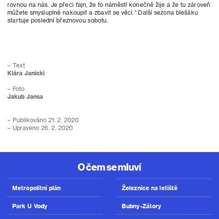
rovnou na nás. Je přeci fajn, že to náměstí konečně žije a že tu zároveň
můžete smysluplně nakoupit a zbavit se věcí.“ Další sezona blešáku
startuje poslední březnovou sobotu.
– Text
Klára Janicki
– Foto
Jakub Jansa
– Publikováno 21. 2. 2020
– Upraveno 26. 2. 2020
O čem se mluví
Metropolitní plán
Železnice na letiště
Park U Vody
Bubny-Zátory