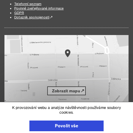
Telefonní seznam
Povinně zveřejňované informace
GDPR
Dotazník spokojenosti
Zobrazit mapu
K provozování webu a analýze návštěvnosti používáme soubory
cookies.
Nahoru
Mapa serveru
Prohlášení o přístupnosti
Povolit vše
Nastavení cookies