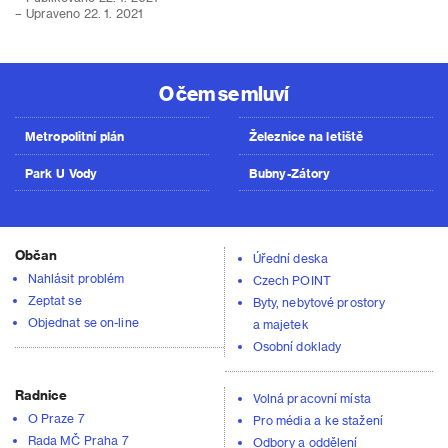
– Upraveno 22. 1. 2021
O čem se mluví
Metropolitní plán
Železnice na letiště
Park U Vody
Bubny-Zátory
Občan
Úřední deska
Nahlásit problém
Czech POINT
Zeptat se
Byty, nebytové prostory
Objednat se on-line
a majetek
Osobní doklady
Radnice
Volná pracovní místa
O Praze 7
Pro média a ke stažení
Rada MČ Praha 7
Odbory a oddělení