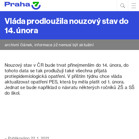
Hled
Prim
Men
Vláda prodloužila nouzový stav do
14. února
archivní článek, informace již nemusí být aktuální
Nouzový stav v ČR bude trvat přinejmenším do 14. února, do
tohoto data se tak prodlužují také všechna přijatá
protiepidemiologická opatření. V příštím týdnu chce vláda
aktualizovat opatření PES, která by měla platit od 1. února.
Jednat se bude například o návratu některých ročníků ZŠ a SŠ
do škol.
– Publikováno 22. 1. 2021