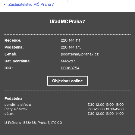
Zastupitelstvo MČ Praha 7
Úřad MČ Praha 7
Recepce:
220 144 111
Podatelna:
220 144 175
E-mail:
podatelna@praha7.cz
Dat. schránka:
r44b2x7
IČO:
00063754
Objednat online
Podatelna
pondělí a středa
7.30–12.00 13.00–18.00
úterý a čtvrtek
7.30–12.00 13.00–15.00
pátek
7.30–12.00 13.00–14.00
U Průhonu 1338/38, Praha 7, 170 00