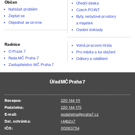
Občan
Úřední deska
Nahlásit problém
Czech POINT
Zeptat se
Byty, nebytové prostory
Objednat se on-line
a majetek
Osobní doklady
Radnice
Volná pracovní místa
O Praze 7
Pro média a ke stažení
Rada MČ Praha 7
Odbory a oddělení
Zastupitelstvo MČ Praha 7
Úřad MČ Praha 7
Recepce:
220 144 111
Podatelna:
220 144 175
E-mail:
podatelna@praha7.cz
Dat. schránka:
r44b2x7
IČO:
00063754