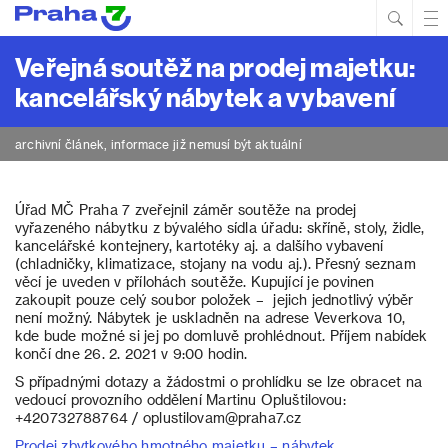
Hled
Prim
Men
Veřejná soutěž na prodej majetku:
kancelářský nábytek a vybavení
archivní článek, informace již nemusí být aktuální
Úřad MČ Praha 7 zveřejnil záměr soutěže na prodej
vyřazeného nábytku z bývalého sídla úřadu: skříně, stoly, židle,
kancelářské kontejnery, kartotéky aj. a dalšího vybavení
(chladničky, klimatizace, stojany na vodu aj.). Přesný seznam
věcí je uveden v přílohách soutěže. Kupující je povinen
zakoupit pouze celý soubor položek – jejich jednotlivý výběr
není možný. Nábytek je uskladněn na adrese Veverkova 10,
kde bude možné si jej po domluvě prohlédnout. Příjem nabídek
končí dne 26. 2. 2021 v 9:00 hodin.
S případnými dotazy a žádostmi o prohlídku se lze obracet na
vedoucí provozního oddělení Martinu Opluštilovou:
+420732788764 / oplustilovam@praha7.cz
Prodej zbytkového hmotného majetku – nábytek