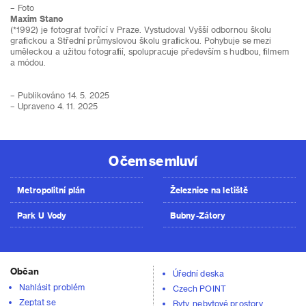
– Foto
Maxim Stano
(*1992) je fotograf tvořící v Praze. Vystudoval Vyšší odbornou školu
grafickou a Střední průmyslovou školu grafickou. Pohybuje se mezi
uměleckou a užitou fotografií, spolupracuje především s hudbou, filmem
a módou.
– Publikováno 14. 5. 2025
– Upraveno 4. 11. 2025
O čem se mluví
Metropolitní plán
Železnice na letiště
Park U Vody
Bubny-Zátory
Občan
Úřední deska
Nahlásit problém
Czech POINT
Zeptat se
Byty, nebytové prostory