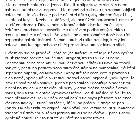
internetových nákupů na jedno kliknutí, antiparkovací sloupky nebo
náhradní autobusová doprava, která obchod s drogerií a barvami objíždí
obloukem – to všechno je podle něj překážkou, aby obchod šlapal tak,
jak šlapal kdysi. „Nechci si stěžovat, ale nemůžete porovnávat, nesmíte
se otáčet dozadu. Dřív se nám o krámě zdálo, dneska jen čekáme,
čekáme a prodáváme,“ vysvětluje s úsměvem podbarveným lehkou
nostalgií majitel v důchodu. Ve zrychlené a odosobněné době bohužel
nepomáhá ani skutečnost, že pan Landa zkrátka není typ, který by
holdoval marketingu nebo se chtěl prezentovat na sociálních sítích.
Ovšem dokud se prodává, ještě se „neumřelo“. A stále je z čeho vybírat.
Ať už hledáte specifickou českou drogerii, kterou v DMku nebo
Rossmannu nenajdete ani s lupou, červenou leštěnku Diava na tmavý
nábytek, pastu na parkety nebo skutečně účinného pomocníka k čištění
ucpaného odpadu, od Miroslava Landy určitě neodejdete s prázdnou.
A co nemá, spolehlivě a s krátkou dodací dobou objedná. „Řekl bych, že
jsme taková zlatá kaplička, jedna z posledních,“ doplňuje s nadsázkou.
A není nouze ani o netradiční příběhy. „Jedna slečna sháněla černou
barvu, se kterou si chtěla vymalovat ložnici. Za tři měsíce přišla, že to
chce přemalovat. Taky k nám chodí paní s fialovým přelivem a ta chce
všechno fialový – zubní kartáček, šňůru na prádlo…“ směje se pan
Landa. Co zákazník, to originál, ale každý, kdo vezme za kliku, nakonec
odchází s úsměvem. V rámci jarního úklidu se návštěva u pana Landy
vyloženě nabízí. Tak to zkuste a určitě nebudete litovat…