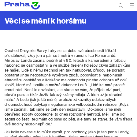
Hled
Prim
Men
Věci se mění k horšímu
Obchod Drogerie Barvy Laky se za dobu své působnosti třikrát
přestěhoval, vždy jen o pár set metrů v rámci ulice Komunardů.
Miroslav Landa začínal podnikat v 90. letech s kamarádem z fotbalu,
nakonec se osamostatnil a ve službě (nejen) holešovickým zákazníkům
se našel. Lidé k němu nechodí jen tak nakupovat, přijdou se poradit,
obstarat jinde nedostupné výběrové zboží, popovídat si nebo nasát
atmosféru osobitého a lidského maloobchodu plného odshora až dolů
zboží, které má kvalitu a možná dokonce i duši. „Lidé ke mně prostě
chodí rádi. Není to chvástání, ale stane se vám, že přijde cizí paní,
otevře pusu a říká: Ježíš, takový krámy miluju. A těch už je strašně
málo.“ A bude jich ještě méně, protože zákazníky oduševnělých
drobnoobchodů polykají megalomanské velkoobchodní řetězce. „Když
jsme začínali, tak jsme se celý den nezastavili. Dokonce jsme měli
otevřeno soboty dopoledne, to dnes rozhodně nehrozí. Měli jsme od
sedmi do šesti, teď mám od osmi do pěti, ale taky se stane, že vám třeba
dvě hodiny nikdo nepřijde.“
Jakkoliv nevesele to může vyznít, pro obchody, jako je ten pana Landy,
se věci zkrátka mění jen k horšímu. Nejen postcovidový konzum