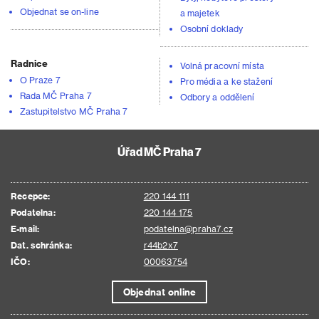
Objednat se on-line
a majetek
Osobní doklady
Radnice
Volná pracovní místa
O Praze 7
Pro média a ke stažení
Rada MČ Praha 7
Odbory a oddělení
Zastupitelstvo MČ Praha 7
Úřad MČ Praha 7
Recepce:
220 144 111
Podatelna:
220 144 175
E-mail:
podatelna@praha7.cz
Dat. schránka:
r44b2x7
IČO:
00063754
Objednat online