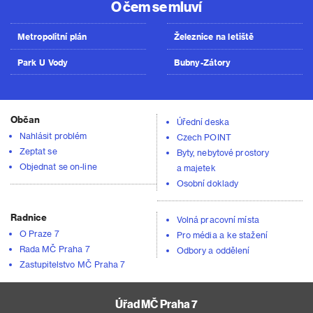
O čem se mluví
Metropolitní plán
Železnice na letiště
Park U Vody
Bubny-Zátory
Občan
Úřední deska
Nahlásit problém
Czech POINT
Zeptat se
Byty, nebytové prostory
Objednat se on-line
a majetek
Osobní doklady
Radnice
Volná pracovní místa
O Praze 7
Pro média a ke stažení
Rada MČ Praha 7
Odbory a oddělení
Zastupitelstvo MČ Praha 7
Úřad MČ Praha 7