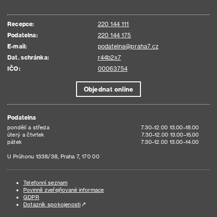
Recepce:
220 144 111
Podatelna:
220 144 175
E-mail:
podatelna@praha7.cz
Dat. schránka:
r44b2x7
IČO:
00063754
Objednat online
Podatelna
pondělí a středa
7.30–12.00 13.00–18.00
úterý a čtvrtek
7.30–12.00 13.00–15.00
pátek
7.30–12.00 13.00–14.00
U Průhonu 1338/38, Praha 7, 170 00
Telefonní seznam
Povinně zveřejňované informace
GDPR
Dotazník spokojenosti