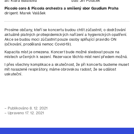
alt: Klára Balášová bas: Jiří Poláček
Piccolo coro & Piccola orchestra a smíšený sbor Gaudium Praha
dirigent: Marek Valášek
Prosíme občany, kteří se koncertu budou chtít zúčastnit, o dodržování
aktuálně platných protiepidemických nařízení a hygienických opatření.
Akce se budou moci zúčastnit pouze osoby splňující pravidlo ON
(očkování, prodělaná nemoc Covid-19).
Kapacita míst je omezena. Koncert bude možné sledovat pouze na
místech určených k sezení. Rezervace těchto míst není předem možná.
I přes všechny komplikace a skutečnost, že při koncertu budeme muset
mít nasazené respirátory, máme obrovskou radost, že se událost
uskuteční.
– Publikováno 8. 12. 2021
– Upraveno 17. 12. 2021