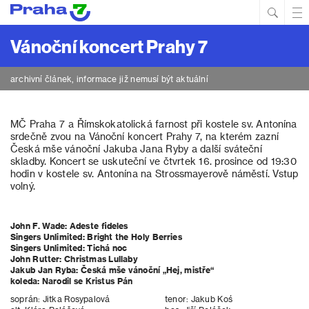
Hled
Prim
Men
Vánoční koncert Prahy 7
archivní článek, informace již nemusí být aktuální
MČ Praha 7 a Římskokatolická farnost při kostele sv. Antonína
srdečně zvou na Vánoční koncert Prahy 7, na kterém zazní
Česká mše vánoční Jakuba Jana Ryby a další sváteční
skladby. Koncert se uskuteční ve čtvrtek 16. prosince od 19:30
hodin v kostele sv. Antonína na Strossmayerově náměstí. Vstup
volný.
John F. Wade: Adeste fideles
Singers Unlimited: Bright the Holy Berries
Singers Unlimited: Tichá noc
John Rutter: Christmas Lullaby
Jakub Jan Ryba: Česká mše vánoční „Hej, mistře“
koleda: Narodil se Kristus Pán
soprán: Jitka Rosypalová tenor: Jakub Koś