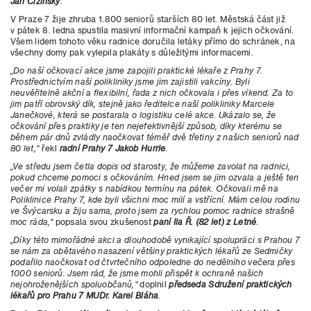
Jan Čižinský
.
V Praze 7 žije zhruba 1.800 seniorů starších 80 let. Městská část již
v pátek 8. ledna spustila masivní informační kampaň k jejich očkování.
Všem lidem tohoto věku radnice doručila letáky přímo do schránek, na
všechny domy pak vylepila plakáty s důležitými informacemi.
„Do naší očkovací akce jsme zapojili praktické lékaře z Prahy 7.
Prostřednictvím naší polikliniky jsme jim zajistili vakcíny. Byli
neuvěřitelně akční a flexibilní, řada z nich očkovala i přes víkend. Za to
jim patří obrovský dík, stejně jako ředitelce naší polikliniky Marcele
Janečkové, která se postarala o logistiku celé akce. Ukázalo se, že
očkování přes praktiky je ten nejefektivnější způsob, díky kterému se
během pár dnů zvládly naočkovat téměř dvě třetiny z našich seniorů nad
80 let,“
řekl
radní Prahy 7 Jakob Hurrle
.
„Ve středu jsem četla dopis od starosty, že můžeme zavolat na radnici,
pokud chceme pomoci s očkováním. Hned jsem se jim ozvala a ještě ten
večer mi volali zpátky s nabídkou termínu na pátek. Očkovali mě na
Poliklinice Prahy 7, kde byli všichni moc milí a vstřícní. Mám celou rodinu
ve Švýcarsku a žiju sama, proto jsem za rychlou pomoc radnice strašně
moc ráda,“
popsala svou zkušenost
paní Ila Ř. (82 let) z Letné
.
„Díky této mimořádné akci a dlouhodobě vynikající spolupráci s Prahou 7
se nám za obětavého nasazení většiny praktických lékařů ze Sedmičky
podařilo naočkovat od čtvrtečního odpoledne do nedělního večera přes
1000 seniorů. Jsem rád, že jsme mohli přispět k ochraně našich
nejohroženějších spoluobčanů,“
doplnil
předseda Sdružení praktických
lékařů pro Prahu 7 MUDr. Karel Bláha
.