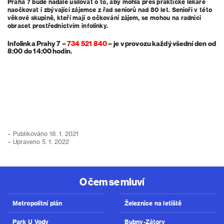
Praha 7 bude nadále usilovat o to, aby mohla přes praktické lékaře
naočkovat i zbývající zájemce z řad seniorů nad 80 let. Senioři v této
věkové skupině, kteří mají o očkování zájem, se mohou na radnici
obracet prostřednictvím infolinky.
Infolinka Prahy 7 –
734 521 840
– je v provozu každý všední den od
8:00 do 14:00 hodin.
– Publikováno 18. 1. 2021
– Upraveno 5. 1. 2022
O čem se mluví
Metropolitní plán
Železnice na letiště
Park U Vody
Bubny-Zátory