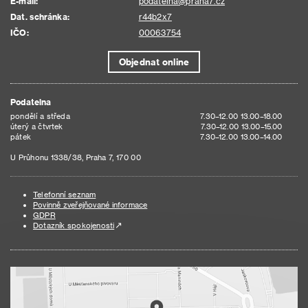
E-mail:
podatelna@praha7.cz
Dat. schránka:
r44b2x7
IČO:
00063754
Objednat online
Podatelna
pondělí a středa
7.30–12.00 13.00–18.00
úterý a čtvrtek
7.30–12.00 13.00–15.00
pátek
7.30–12.00 13.00–14.00
U Průhonu 1338/38, Praha 7, 170 00
Telefonní seznam
Povinně zveřejňované informace
GDPR
Dotazník spokojenosti