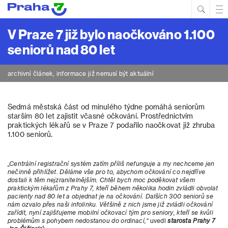
Hled
Prim
Men
V Praze 7 již bylo naočkováno 1.100
seniorů nad 80 let
archivní článek, informace již nemusí být aktuální
Sedmá městská část od minulého týdne pomáhá seniorům
starším 80 let zajistit včasné očkování. Prostřednictvím
praktických lékařů se v Praze 7 podařilo naočkovat již zhruba
1.100 seniorů.
„Centrální registrační systém zatím příliš nefunguje a my nechceme jen
nečinně přihlížet. Děláme vše pro to, abychom očkování co nejdříve
dostali k těm nejzranitelnějším. Chtěl bych moc poděkovat všem
praktickým lékařům z Prahy 7, kteří během několika hodin zvládli obvolat
pacienty nad 80 let a objednat je na očkování. Dalších 300 seniorů se
nám ozvalo přes naši infolinku. Většině z nich jsme již zvládli očkování
zařídit, nyní zajišťujeme mobilní očkovací tým pro seniory, kteří se kvůli
problémům s pohybem nedostanou do ordinací,“
uvedl
starosta Prahy 7