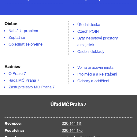
Občan
Úřední deska
Nahlásit problém
Czech POINT
Zeptat se
Byty, nebytové prostory
Objednat se on-line
a majetek
Osobní doklady
Radnice
Volná pracovní místa
O Praze 7
Pro média a ke stažení
Rada MČ Praha 7
Odbory a oddělení
Zastupitelstvo MČ Praha 7
Úřad MČ Praha 7
Recepce:
220 144 111
Podatelna:
220 144 175