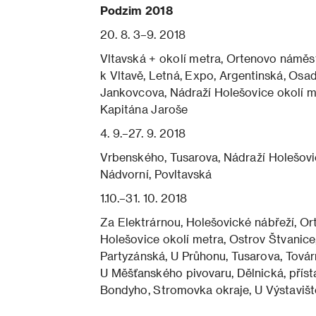
Podzim 2018
20. 8. 3–9. 2018
Vltavská + okolí metra, Ortenovo náměs
k Vltavě, Letná, Expo, Argentinská, Osa
Jankovcova, Nádraží Holešovice okolí m
Kapitána Jaroše
4. 9.–27. 9. 2018
Vrbenského, Tusarova, Nádraží Holešovic
Nádvorní, Povltavská
1.10.–31. 10. 2018
Za Elektrárnou, Holešovické nábřeží, Or
Holešovice okolí metra, Ostrov Štvanice,
Partyzánská, U Průhonu, Tusarova, Továr
U Měšťanského pivovaru, Dělnická, příst
Bondyho, Stromovka okraje, U Výstavišt