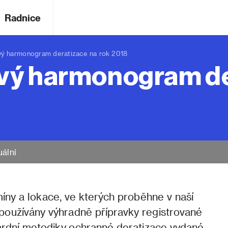
Radnice
ý harmonogram deratizace na rok 2018
vý harmonogram de
uální
míny a lokace, ve kterých proběhne v naší
u používány výhradně přípravky registrované
rdní metodiky ochranné deratizace vydané