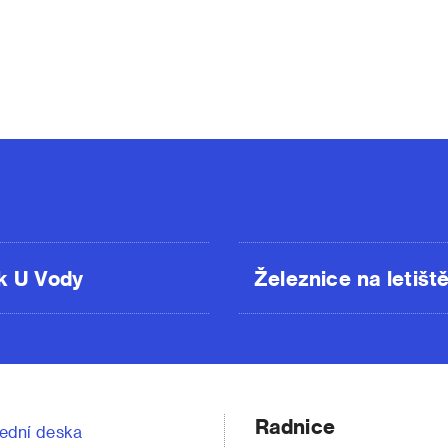
k U Vody
Železnice na letišt
Radnice
ední deska