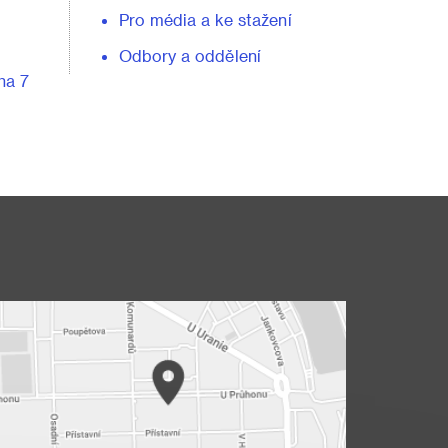
Pro média a ke stažení
Odbory a oddělení
ha 7