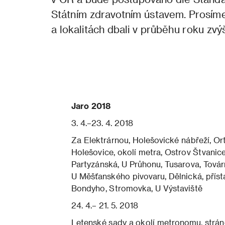
Státním zdravotním ústavem. Prosím
a lokalitách dbali v průběhu roku zv
Jaro 2018
3. 4.–23. 4. 2018
Za Elektrárnou, Holešovické nábřeží, Or
Holešovice, okolí metra, Ostrov Štvanice
Partyzánská, U Průhonu, Tusarova, Továr
U Měšťanského pivovaru, Dělnická, příst
Bondyho, Stromovka, U Výstaviště
24. 4.– 21. 5. 2018
Letenské sady a okolí metronomu, strán