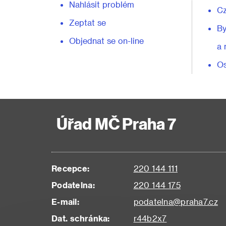
Nahlásit problém
C
Zeptat se
By
Objednat se on-line
a 
Os
Úřad MČ Praha 7
Recepce:
220 144 111
Podatelna:
220 144 175
E-mail:
podatelna@praha7.cz
Dat. schránka:
r44b2x7