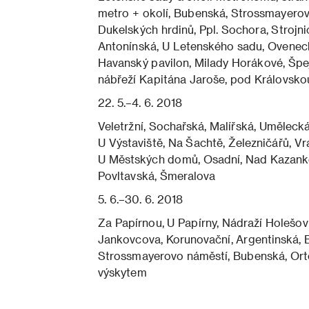
metro + okolí, Bubenská, Strossmayerov
Dukelských hrdinů, Ppl. Sochora, Strojni
Antonínská, U Letenského sadu, Ovenecká
Havanský pavilon, Milady Horákové, Špej
nábřeží Kapitána Jaroše, pod Královsko
22. 5.–4. 6. 2018
Veletržní, Sochařská, Malířská, Uměleck
U Výstaviště, Na Šachtě, Železničářů, V
U Městských domů, Osadní, Nad Kazanko
Povltavská, Šmeralova
5. 6.–30. 6. 2018
Za Papírnou, U Papírny, Nádraží Holešovi
Jankovcova, Korunovační, Argentinská, 
Strossmayerovo náměstí, Bubenská, Ort
výskytem