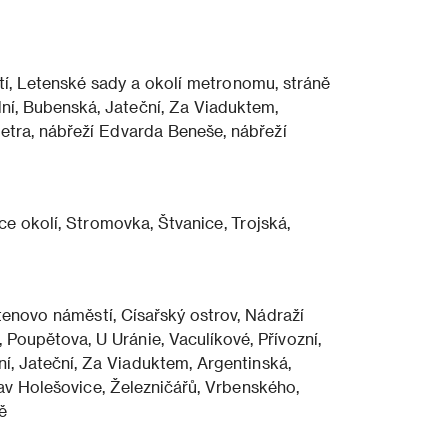
tí, Letenské sady a okolí metronomu, stráně
dní, Bubenská, Jateční, Za Viaduktem,
etra, nábřeží Edvarda Beneše, nábřeží
e okolí, Stromovka, Štvanice, Trojská,
tenovo náměstí, Císařský ostrov, Nádraží
 Poupětova, U Uránie, Vaculíkové, Přívozní,
ní, Jateční, Za Viaduktem, Argentinská,
av Holešovice, Železničářů, Vrbenského,
ě