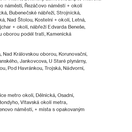
o náměstí, Řezáčovo náměstí + okolí
cká, Bubenečské nábřeží, Strojnická,
, Nad Štolou, Kostelní + okolí, Letná,
char + okolí, nábřeží Edvarda Beneše,
u oborou podél trati, Kamenická
á, Nad Královskou oborou, Korunovační,
ranského, Jankovcova, U Staré plynárny,
u, Pod Havránkou, Trojská, Nádvorní,
ce metro okolí, Dělnická, Osadní,
Bondyho, Vltavská okolí metra,
enovo náměstí, + místa s opakovaným