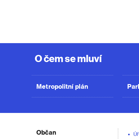
O čem se mluví
Metropolitní plán
Par
Občan
Úř