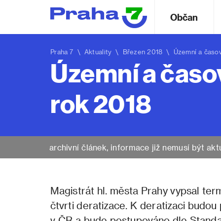
Občan
Praha 7
\
Aktuality
\ Březen 2018 \ Územní a časov
Územní a časo
rok 2018
archivní článek, informace již nemusí být akt
Magistrát hl. města Prahy vypsal ter
čtvrti deratizace. K deratizaci budo
v ČR a bude postupováno dle Standa