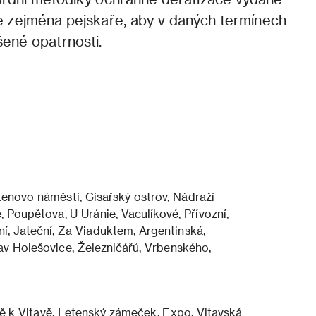
e zejména pejskaře, aby v daných termínech
ýšené opatrnosti.
tenovo náměstí, Císařský ostrov, Nádraží
, Poupětova, U Uránie, Vaculíkové, Přívozní,
ní, Jateční, Za Viaduktem, Argentinská,
av Holešovice, Železničářů, Vrbenského,
ě k Vltavě, Letenský zámeček, Expo, Vltavská