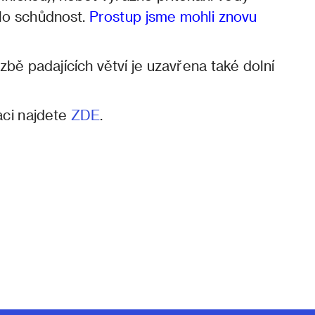
lo schůdnost.
Prostup jsme mohli znovu
ě padajících větví je uzavřena také dolní
aci najdete
ZDE
.