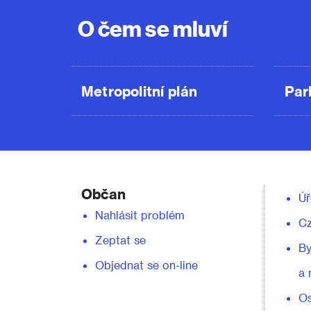
O čem se mluví
Metropolitní plán
Par
Občan
Úř
Nahlásit problém
C
Zeptat se
By
Objednat se on-line
a 
Os