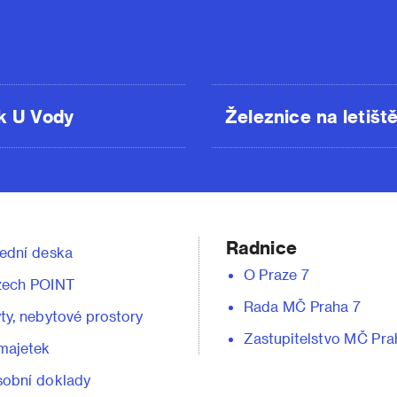
k U Vody
Železnice na letišt
Radnice
ední deska
O Praze 7
zech POINT
Rada MČ Praha 7
ty, nebytové prostory
Zastupitelstvo MČ Pra
majetek
obní doklady