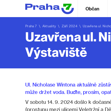
Občan
Praha 7
\
Aktuality
\ Září 2024 \ Uzavřena ul. Nicho
Uzavřena ul. N
Výstaviště
Ul. Nicholase Wintona aktuálně zůstáv
může držet voda. Buďte, prosím, opat
V sobotu 14. 9. 2024 došlo k dočasn
(prostupu mezi ulicemi Veletržní a Dě