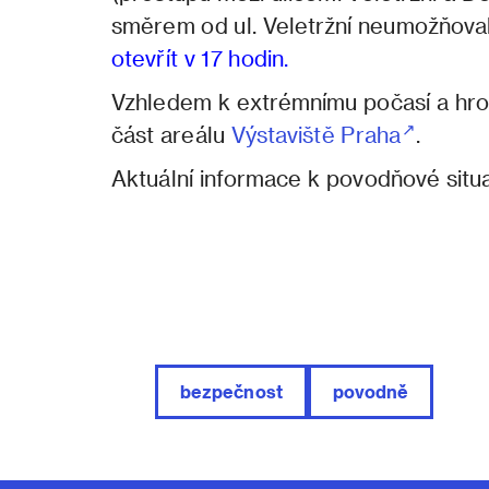
směrem od ul. Veletržní neumožňova
otevřít v 17 hodin.
Vzhledem k extrémnímu počasí a hrozb
část areálu
Výstaviště Praha
.
Aktuální informace k povodňové situ
bezpečnost
povodně