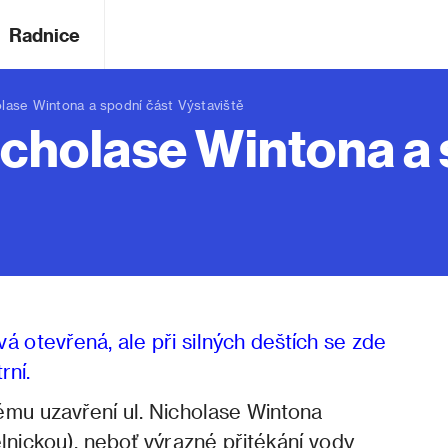
Radnice
lase Wintona a spodní část Výstaviště
icholase Wintona a 
á otevřená, ale při silných deštích se zde
rní.
ému uzavření ul. Nicholase Wintona
lnickou), neboť výrazné přitékání vody