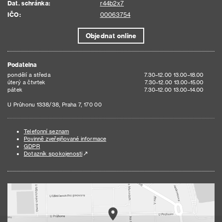
Dat. schránka:
r44b2x7
IČO:
00063754
Objednat online
Podatelna
pondělí a středa
7.30–12.00 13.00–18.00
úterý a čtvrtek
7.30–12.00 13.00–15.00
pátek
7.30–12.00 13.00–14.00
U Průhonu 1338/38, Praha 7, 170 00
Telefonní seznam
Povinně zveřejňované informace
GDPR
Dotazník spokojenosti